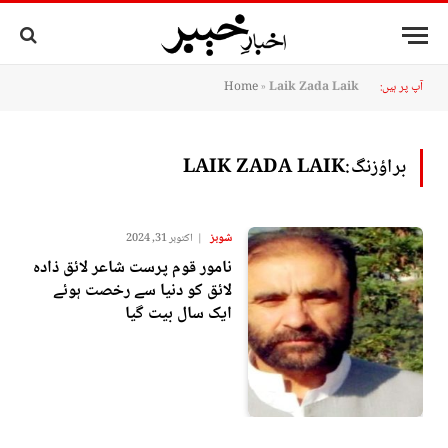
آپ پر ہیں:
Laik Zada ​​Laik
»
Home
براؤزنگ:
LAIK ZADA ​​LAIK
شوبز
اکتوبر 31, 2024
نامور قوم پرست شاعر لائق ذادہ
لائق کو دنیا سے رخصت ہوئے
ایک سال بیت گیا