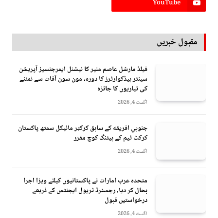
YouTube
مقبول خبریں
فیلڈ مارشل عاصم منیر کا نیشنل ایمرجنسیز آپریشن
سینٹر ہیڈکوارٹرز کا دورہ، مون سون آفات سے نمٹنے
کی تیاریوں کا جائزہ
اگست 4, 2026
جنوبي افريقه کے سابق کرکټر مائیکل سمتھ پاکستان
کرکٹ ٹیم کے بیٹنگ کوچ مقرر
اگست 4, 2026
متحدہ عرب امارات نے پاکستانیوں کیلئے ویزا اجرا
بحال کر دیا، رجسٹرڈ ٹریول ایجنٹس کے ذریعے
درخواستیں قبول
اگست 4, 2026