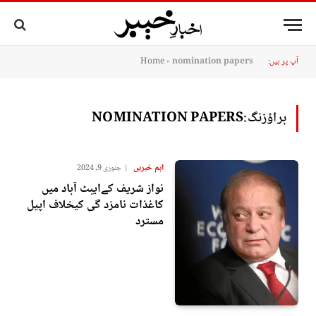
آپ پر ہیں:
nomination papers
»
Home
براؤزنگ:
NOMINATION PAPERS
اہم خبریں
جنوری 9, 2024
نواز شریف کےایبٹ آباد میں
کاغذات نامزد گی کیخلاف اپیل
مسترد