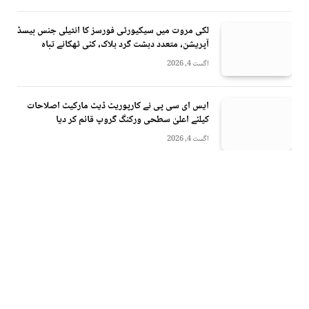
لکی مروت میں سیکیورٹی فورسز کا انٹیلی جنس بیسڈ
آپریشن، متعدد دہشت گرد ہلاک، کئی ٹھکانے تباہ
اگست 4, 2026
ایس ای سی پی نے کارپوریٹ ڈیٹ مارکیٹ اصلاحات
کیلئے اعلیٰ سطحی ورکنگ گروپ قائم کر دیا
اگست 4, 2026
Instagram
X
Facebook
(Twitter)
تمام مواد کے جملہ حقوق محفوظ ہیں © 2026 اخبار خیبر (خیبر نیٹ ورک)