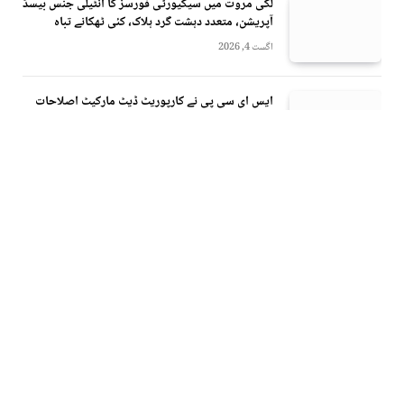
لکی مروت میں سیکیورٹی فورسز کا انٹیلی جنس بیسڈ
آپریشن، متعدد دہشت گرد ہلاک، کئی ٹھکانے تباہ
اگست 4, 2026
ایس ای سی پی نے کارپوریٹ ڈیٹ مارکیٹ اصلاحات
کیلئے اعلیٰ سطحی ورکنگ گروپ قائم کر دیا
اگست 4, 2026
یومِ شہدائے پولیس: وزیراعظم شہباز شریف کا پولیس
شہدا کو خراجِ عقیدت، اہلِ خانہ کی مکمل معاونت کا
اعادہ
اگست 4, 2026
پاکستان نے پہلی اننگز دو وکٹوں پر 266 رنز بنا لیے،
ویسٹ انڈیز کی 78 رنز کی برتری باقی
اگست 4, 2026