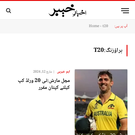
آپ پر ہیں:
t20
»
Home
براؤزنگ:
T20
اہم خبریں
مارچ 12, 2024
مچل مارش:ٹی 20 ورلڈ کپ
کیلئے کپتان مقرر