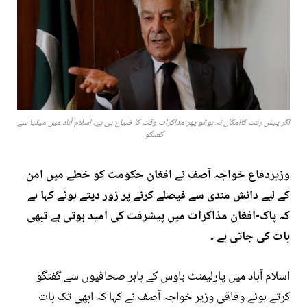
اگر پیش رفت کاامکان نہ ہو تو پھر مذاکرات وقت کا ضیاع ہی ہے، اسلام آباد میں میڈیا سے
گفتگو
وزیردفاع خواجہ آصف نے افغان حکومت کو خطے میں امن
کے لیے دانش مندی سے فیصلے کرنے پر زور دیتے ہوئے کہا ہے
کہ پاک-افغان مذاکرات میں پیشرفت کی امید ہوتی ہے تبھی
بات کی جاتی ہے ۔
اسلام آباد میں پارلیمنٹ ہاوس کے باہر صحافیوں سے گفتگو
کرتے ہوئے وفاقی وزیر خواجہ آصف نے کہا کہ ابھی تک بات