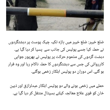
ضلع خیبر: ضلع خیبر میں باڑہ تکیہ چیک پوسٹ پر دہشتگردوں
نے حملہ کیا جسے پولیس کی جانب سے پسپا کر دیا گیا ہے۔
دہشت گردوں کی مذموم حرکت پر پولیس نے بھرپور جوابی
کارروائی کی جس سے دہشتگردوں کا حملہ ناکام رہا اور وہ فرار
ہو گئے۔ اس دوران دو پولیس اہلکار زخمی ہوگئے۔
حملے میں زخمی ہونے والے دو پولیس اہلکار عبدلرازق اور ذہین
خان کو فوی علاج معالجہ کیلئے ہسپتال منتقل کر دیا گیا ہے۔