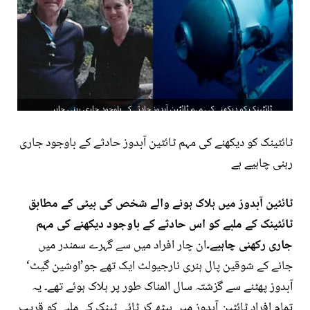
ٹائٹینک کو دیکھنے کی مہم ٹائٹین آبدوز حادثے کے باوجود جاری
رہنی چاہیے ہے
ٹائٹین آبدوز میں ہلاک ہونے والے شخص کی بیٹی کے مطابق
ٹائٹینک کے ملبے کو اس حادثے کے باوجود دیکھنے کی مہم
جاری رکھنی چاہیے۔
ان چار افراد میں سے گہرے سمندر میں
جانے کے شوقین پال ہنری نارجیولٹ ایک تھے جو’اوشین گیٹ‘
آبدوز پھٹنے سے گزشتہ سال المناک طور پر ہلاک ہوئے تھے۔ یہ
تمام افراد ٹائٹین آبدوز میں بیٹھ کر ٹائی ٹینک کے ملبے کو قریب