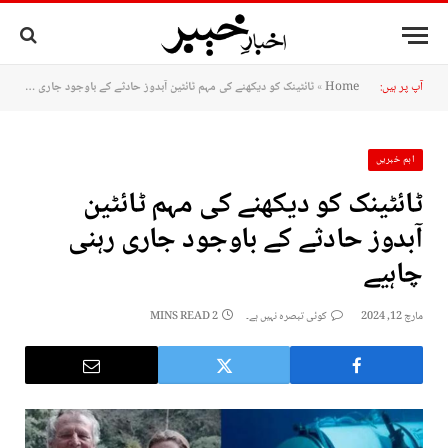
آپ پر ہیں:
Home
»
ٹائٹینک کو دیکھنے کی مہم ٹائٹین آبدوز حادثے کے باوجود جاری رہنی چاہیے
اہم خبریں
ٹائٹینک کو دیکھنے کی مہم ٹائٹین
آبدوز حادثے کے باوجود جاری رہنی
چاہیے
مارچ 12, 2024
کوئی تبصرہ نہیں ہے۔
2 MINS READ