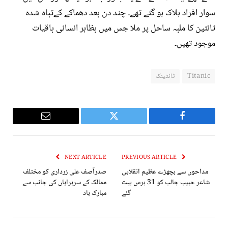
سوار افراد ہلاک ہو گئے تھے۔ چند دن بعد دھماکے کےتباہ شدہ
ٹائٹین کا ملبہ ساحل پر ملا جس میں بظاہر انسانی باقیات
موجود تھیں۔
Titanic
ٹائٹینک
Email
Twitter
Facebook
NEXT ARTICLE
PREVIOUS ARTICLE
مداحوں سے بچھڑے عظیم انقلابی
صدرآصف علی زرداری کو مختلف
شاعر حبیب جالب کو 31 برس بیت
ممالک کے سربراہاں کی جانب سے
گئے
مبارک باد