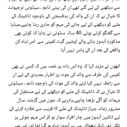
سے دیکھنے کے لیے گئے تھے۔ان کی بیٹی تاہم ، سیڈونی نرجیولٹ
کا خیال ہے کہ ان کے والد کی بدقسمتی کے باوجود ٹائٹینک کے
ملبے کو دیکھنے کے لیے جانے کی مہم کو جاری رہنا چاہیے۔میڈیا
سے گفتگو کرتے ہوئے، 40 سالہ سڈونی نے بتایا کہ کوئی بھی
مذکورہ آبدوز بنانے والے اوشین گیٹ کمپنی سے اس تباہ کن
واقعے کے بعد ان کے پاس نہیں آیا۔
انھوں نے مزید کہا کہ وہ اس بات پر غصہ ہیں کہ کسی نے بھی
کمپنی کی طرف سے والد کی موت پر اظہار ہمدردی کے لیے ان
سے رابطہ نہیں کیا۔اپنے والد کی موت کے باوجود تاہم ، سیڈونی
کا خیال ہے کہ ٹائٹینک کے ملبے کو دیکھنے کے لیے مستقبل کی
مہمات کو آگے بڑھنا چاہیے۔یادرہے کہ جون میں گزشتہ سال
مشہور زمانہ جہاز ٹائیٹنک کے ملبے کا قریب سے نظارہ کرنے کے
لیے ٹائٹین آبدوز میں چار افراد سوار ہو کر اس مہم جوئی پر
نکلے تھے۔ایک دھماکے سے یہ آبدوز تباہ ہو گیا تھا اور اس میں