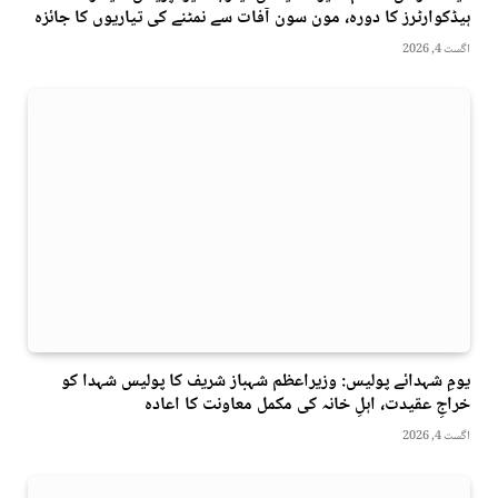
ہیڈکوارٹرز کا دورہ، مون سون آفات سے نمٹنے کی تیاریوں کا جائزہ
اگست 4, 2026
یومِ شہدائے پولیس: وزیراعظم شہباز شریف کا پولیس شہدا کو
خراجِ عقیدت، اہلِ خانہ کی مکمل معاونت کا اعادہ
اگست 4, 2026