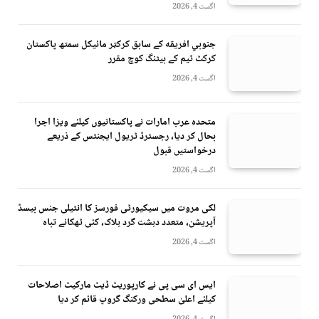
اگست 4, 2026
جنوبي افريقه کے سابق کرکټر مائیکل سمتھ پاکستان
کرکٹ ٹیم کے بیٹنگ کوچ مقرر
اگست 4, 2026
متحدہ عرب امارات نے پاکستانیوں کیلئے ویزا اجرا
بحال کر دیا، رجسٹرڈ ٹریول ایجنٹس کے ذریعے
درخواستیں قبول
اگست 4, 2026
لکی مروت میں سیکیورٹی فورسز کا انٹیلی جنس بیسڈ
آپریشن، متعدد دہشت گرد ہلاک، کئی ٹھکانے تباہ
اگست 4, 2026
ایس ای سی پی نے کارپوریٹ ڈیٹ مارکیٹ اصلاحات
کیلئے اعلیٰ سطحی ورکنگ گروپ قائم کر دیا