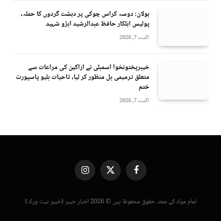
بولان: دوسہ کراس چوکی پر دہشت گردوں کا حملہ،
پولیس اہلکار حافظ عبدالرشید ابڑو شہید
اگست 7, 2026
خیبرپختونخوا اسمبلی نے اراکین کی مراعات سے
متعلق ترمیمی بل منظور کر لیا، تاحیات بلیو پاسپورٹ
ختم
اگست 7, 2026
Instagram
X
Facebook
(Twitter)
تمام مواد کے جملہ حقوق محفوظ ہیں © 2026 اخبار خیبر (خیبر نیٹ ورک)