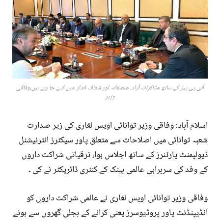
آئی پی پیز کے ساتھ مذاکرات آزاد، منصفانہ اور شفاف انداز میں کیے جا رہے ہیں،وفاقی
وزیر
اسلام آباد: وفاقی وزیر توانائی اویس لغاری کی زیر صدارت
شعبہ توانائی میں اصلاحات سے متعلق پاور سیکٹرز انٹرنیشنل
ڈیولپمنٹ پارٹنرز کے ساتھ اجلاس ہوا، ترقیاتی شراکت داروں
کے وفد کی سربراہی عالمی بینک کے کنٹری ڈائریکٹر نے کی ۔
وفاقی وزیر توانائی اویس لغاری نے عالمی شراکت داروں کو
انڈیپنڈنٹ پاور پروڈیوسرز یعنی کرائے کے بجلی گھروں سے ہونے