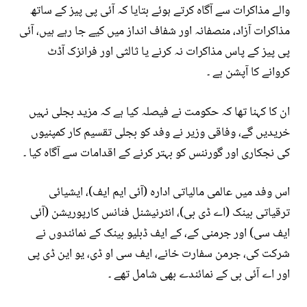
والے مذاکرات سے آگاہ کرتے ہوئے بتایا کہ آئی پی پیز کے ساتھ
مذاکرات آزاد، منصفانہ اور شفاف انداز میں کیے جا رہے ہیں، آئی
پی پیز کے پاس مذاکرات نہ کرنے یا ثالثی اور فرانزک آڈٹ
کروانے کا آپشن ہے ۔
ان کا کہنا تھا کہ حکومت نے فیصلہ کیا ہے کہ مزید بجلی نہیں
خریدیں گے، وفاقی وزیر نے وفد کو بجلی تقسیم کار کمپنیوں
کی نجکاری اور گورننس کو بہتر کرنے کے اقدامات سے آگاہ کیا ۔
اس وفد میں عالمی مالیاتی ادارہ (آئی ایم ایف)، ایشیائی
ترقیاتی بینک (اے ڈی بی)، انٹرنیشنل فنانس کارپوریشن (آئی
ایف سی) اور جرمنی کے، کے ایف ڈبلیو بینک کے نمائندوں نے
شرکت کی، جرمن سفارت خانے، ایف سی او ڈی، یو این ڈی پی
اور اے آئی بی کے نمائندے بھی شامل تھے ۔