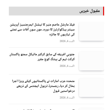
مقبول خبریں
فیلڈ مارشل عاصم منیر کا نیشنل ایمرجنسیز آپریشن
سینٹر ہیڈکوارٹرز کا دورہ، مون سون آفات سے نمٹنے
کی تیاریوں کا جائزہ
اگست 4, 2026
جنوبي افريقه کے سابق کرکټر مائیکل سمتھ پاکستان
کرکٹ ٹیم کے بیٹنگ کوچ مقرر
اگست 4, 2026
متحدہ عرب امارات نے پاکستانیوں کیلئے ویزا اجرا
بحال کر دیا، رجسٹرڈ ٹریول ایجنٹس کے ذریعے
درخواستیں قبول
اگست 4, 2026