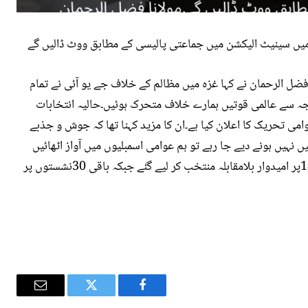
میں سینیٹ الیکشن میں جماعتی پالیسی کے مطابق ووٹ ڈالیں گے
 فضل الرحمان نے کہا غزہ میں مظالم کے خلاف جے یو آئی نے تمام
جہ سے عالمی قوتیں ہمارے خلاف متحرک ہوئیں۔حالیہ انتخابات
وامی تحریک کا اعلان کیا ہے۔ان کا مزید کہنا تھا کہ جوش و جذبے
ں نہیں ہونے دیے جا رہے تو ہم عوامی اسمبلیوں میں آواز اٹھائیں
گے۔یاد رہے کہ سینیٹ کی 48خالی نشستوں میں سے 18پر امیدوار بلامقابلہ منتخب کر لیے گئے جبکہ باقی 30نشستوں پر
Email
Twitter
Facebook