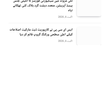
لکی مروت میں سیکیورٹی فورسز کا انٹیلی جنس
بیسڈ آپریشن، متعدد دہشت گرد ہلاک، کئی ٹھکانے
تباہ
اگست 4, 2026
ایس ای سی پی نے کارپوریٹ ڈیٹ مارکیٹ اصلاحات
کیلئے اعلیٰ سطحی ورکنگ گروپ قائم کر دیا
اگست 4, 2026