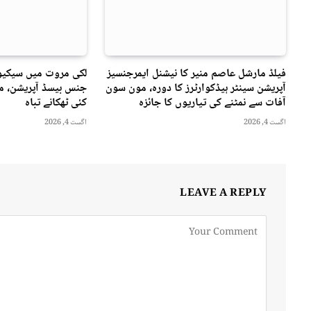
فیلڈ مارشل عاصم منیر کا نیشنل ایمرجنسیز
لکی مروت میں سیکیور
آپریشن سینٹر ہیڈکوارٹرز کا دورہ، مون سون
جنس بیسڈ آپریشن، مت
آفات سے نمٹنے کی تیاریوں کا جائزہ
کئی ٹھکانے تباہ
اگست 4, 2026
اگست 4, 2026
LEAVE A REPLY