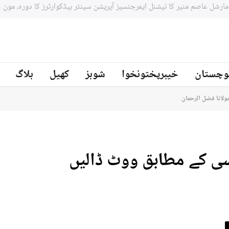
جنوبي افريقه کے سابق کرکټر مائیکل سمتھ پاکستان کرکٹ ٹیم کے بیٹنگ
ز
وچستان
خیبرپختونخوا
شوبز
کھیل
بلاگ
ولانا فضل الرحمان
سی کے مطابق ووٹ ڈالیں