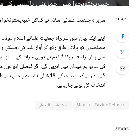
سربراہ جمعیت علمائے اسلام نے کہاکل خیبرپختونخوا 
SHARE
اپنے ایک بیان میں سربراہ جمعیت علمائے اسلام مولانا
مصلحتوں کو بالائے طاق رکھ کر آواز بلند کی۔جسکی و
میں ہمارا راستہ روکا گیا۔ہم نے پوری جرات کے ساتھ ع
کے ساتھ ہم میدان میں اتریں گے۔ اگر فیصلے ایوانوں می
انتخاب کل ہونے جارہاہے۔
Maulana Fazlur Rehman
مولانا فضل الرحمان
SHARE.