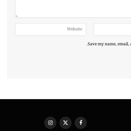
Save my name, email, a
Instagram
X
Facebook
(Twitter)