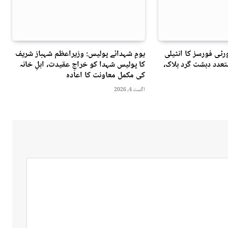
ٹی فورسز کا انٹیلی
یومِ شہدائے پولیس: وزیراعظم شہباز شریف
عدد دہشت گرد ہلاک،
کا پولیس شہدا کو خراجِ عقیدت، اہلِ خانہ
کی مکمل معاونت کا اعادہ
اگست 4, 2026