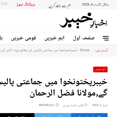
ہم سے رابطہ کریں
بریکنگ نیو
منگل, اگست 4, 2026
صفحہ اول
اہم خبریں
قومی خبریں
بل
آپ پر ہیں:
Home
»
خیبرپختونخوا میں جماعتی پالیسی کے مطابق ووٹ ڈالیں گے,م
اہم خبریں
خیبرپختونخوا میں جماعتی پالی
گے,مولانا فضل الرحمان
اپریل 1, 2024
کوئی تبصرہ نہیں ہے۔
1 MIN READ