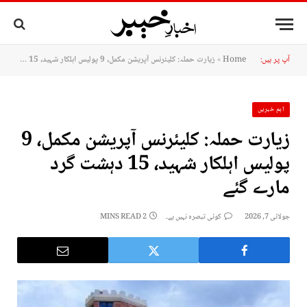
آپ پر ہیں:
Home
»
زیارت حملہ: کلیئرنس آپریشن مکمل، 9 پولیس اہلکار شہید، 15 دہشت گرد مارے گئے
اہم خبریں
زیارت حملہ: کلیئرنس آپریشن مکمل، 9
پولیس اہلکار شہید، 15 دہشت گرد
مارے گئے
جولائی 7, 2026
کوئی تبصرہ نہیں ہے۔
2 MINS READ