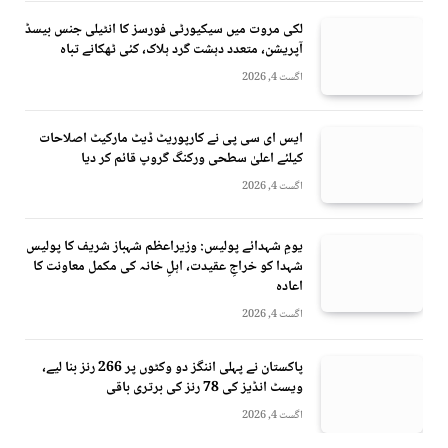
لکی مروت میں سیکیورٹی فورسز کا انٹیلی جنس بیسڈ
آپریشن، متعدد دہشت گرد ہلاک، کئی ٹھکانے تباہ
اگست 4, 2026
ایس ای سی پی نے کارپوریٹ ڈیٹ مارکیٹ اصلاحات
کیلئے اعلیٰ سطحی ورکنگ گروپ قائم کر دیا
اگست 4, 2026
یومِ شہدائے پولیس: وزیراعظم شہباز شریف کا پولیس
شہدا کو خراجِ عقیدت، اہلِ خانہ کی مکمل معاونت کا
اعادہ
اگست 4, 2026
پاکستان نے پہلی اننگز دو وکٹوں پر 266 رنز بنا لیے،
ویسٹ انڈیز کی 78 رنز کی برتری باقی
اگست 4, 2026