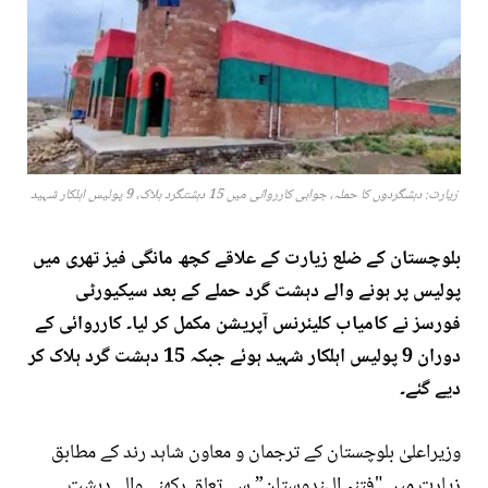
زیارت: دہشگردوں کا حملہ، جوابی کارروائی میں 15 دہشتگرد ہلاک، 9 پولیس اہلکار شہید
بلوچستان کے ضلع زیارت کے علاقے کچھ مانگی فیز تھری میں
پولیس پر ہونے والے دہشت گرد حملے کے بعد سیکیورٹی
فورسز نے کامیاب کلیئرنس آپریشن مکمل کر لیا۔ کارروائی کے
دوران 9 پولیس اہلکار شہید ہوئے جبکہ 15 دہشت گرد ہلاک کر
دیے گئے۔
وزیراعلیٰ بلوچستان کے ترجمان و معاون شاہد رند کے مطابق
زیارت میں "فتنہ الہندوستان” سے تعلق رکھنے والے دہشت