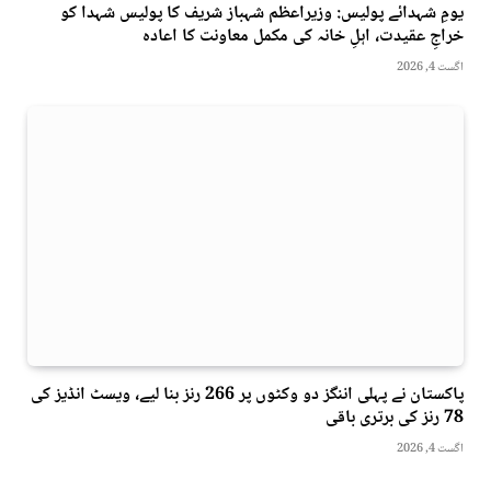
یومِ شہدائے پولیس: وزیراعظم شہباز شریف کا پولیس شہدا کو
خراجِ عقیدت، اہلِ خانہ کی مکمل معاونت کا اعادہ
اگست 4, 2026
پاکستان نے پہلی اننگز دو وکٹوں پر 266 رنز بنا لیے، ویسٹ انڈیز کی
78 رنز کی برتری باقی
اگست 4, 2026