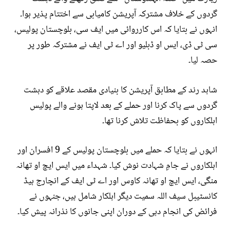
گردوں کے خلاف مشترکہ آپریشن کامیابی سے اختتام پذیر ہوا۔
انہوں نے بتایا کہ اس کارروائی میں ایف سی، بلوچستان پولیس،
سی ٹی ڈی، ایس او ڈبلیو اور اے ٹی ایف نے مشترکہ طور پر
حصہ لیا۔
شاہد رند کے مطابق آپریشن کا بنیادی مقصد علاقے کو دہشت
گردوں سے پاک کرنا اور حملے کے بعد لاپتا ہونے والے پولیس
اہلکاروں کو بحفاظت تلاش کرنا تھا۔
انہوں نے بتایا کہ حملے میں بلوچستان پولیس کے 9 افسران اور
اہلکاروں نے جامِ شہادت نوش کیا۔ شہداء میں ایس ایچ او تھانہ
منگی، ایس ایچ او تھانہ کاوس اور اے ٹی ایف کے انچارج ہیڈ
کانسٹیبل سیف اللہ سمیت دیگر اہلکار شامل ہیں، جنہوں نے
فرائض کی انجام دہی کے دوران اپنی جانوں کا نذرانہ پیش کیا۔