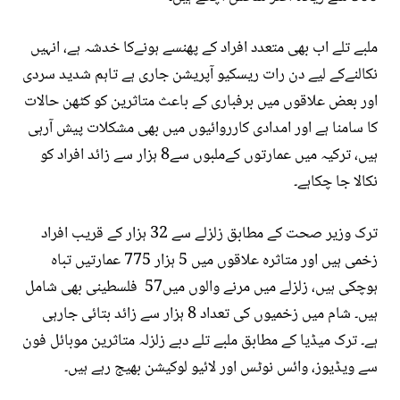
ملبے تلے اب بھی متعدد افراد کے پھنسے ہونےکا خدشہ ہے، انہیں
نکالنےکے لیے دن رات ریسکیو آپریشن جاری ہے تاہم شدید سردی
اور بعض علاقوں میں برفباری کے باعث متاثرین کو کٹھن حالات
کا سامنا ہے اور امدادی کارروائیوں میں بھی مشکلات پیش آرہی
ہیں، ترکیہ میں عمارتوں کےملبوں سے8 ہزار سے زائد افراد کو
نکالا جا چکاہے۔
ترک وزیر صحت کے مطابق زلزلے سے 32 ہزار کے قریب افراد
زخمی ہیں اور متاثرہ علاقوں میں 5 ہزار 775 عمارتیں تباہ
ہوچکی ہیں، زلزلے میں مرنے والوں میں57 فلسطینی بھی شامل
ہیں۔ شام میں زخمیوں کی تعداد 8 ہزار سے زائد بتائی جارہی
ہے۔ ترک میڈیا کے مطابق ملبے تلے دبے زلزلہ متاثرین موبائل فون
سے ویڈیوز، وائس نوٹس اور لائیو لوکیشن بھیج رہے ہیں۔