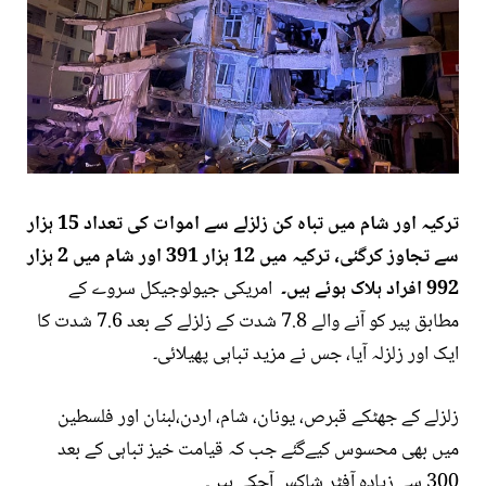
ترکیہ اور شام میں تباہ کن زلزلے سے اموات کی تعداد 15 ہزار
سے تجاوز کرگئی، ترکیہ میں 12 ہزار 391 اور شام میں 2 ہزار
992 افراد ہلاک ہوئے ہیں۔
امریکی جیولوجیکل سروے کے
مطابق پیر کو آنے والے 7.8 شدت کے زلزلے کے بعد 7.6 شدت کا
ایک اور زلزلہ آیا، جس نے مزید تباہی پھیلائی۔
زلزلے کے جھٹکے قبرص، یونان، شام، اردن،لبنان اور فلسطین
میں بھی محسوس کیےگئے جب کہ قیامت خیز تباہی کے بعد
300 سے زیادہ آفٹر شاکس آچکے ہیں۔