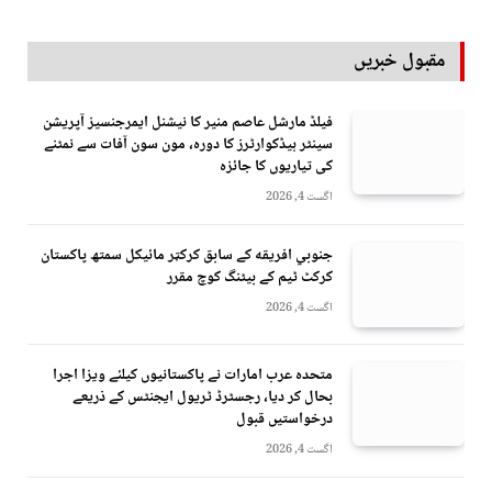
مقبول خبریں
فیلڈ مارشل عاصم منیر کا نیشنل ایمرجنسیز آپریشن
سینٹر ہیڈکوارٹرز کا دورہ، مون سون آفات سے نمٹنے
کی تیاریوں کا جائزہ
اگست 4, 2026
جنوبي افريقه کے سابق کرکټر مائیکل سمتھ پاکستان
کرکٹ ٹیم کے بیٹنگ کوچ مقرر
اگست 4, 2026
متحدہ عرب امارات نے پاکستانیوں کیلئے ویزا اجرا
بحال کر دیا، رجسٹرڈ ٹریول ایجنٹس کے ذریعے
درخواستیں قبول
اگست 4, 2026