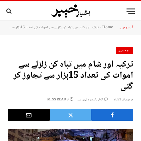
آپ پر ہیں:
Home
»
ترکیہ اور شام میں تباہ کن زلزلے سے اموات کی تعداد 15ہزار سے تجاوز کر گئی
اہم خبریں
ترکیہ اور شام میں تباہ کن زلزلے سے
اموات کی تعداد 15ہزار سے تجاوز کر
گئی
فروری 9, 2023
کوئی تبصرہ نہیں ہے۔
3 MINS READ