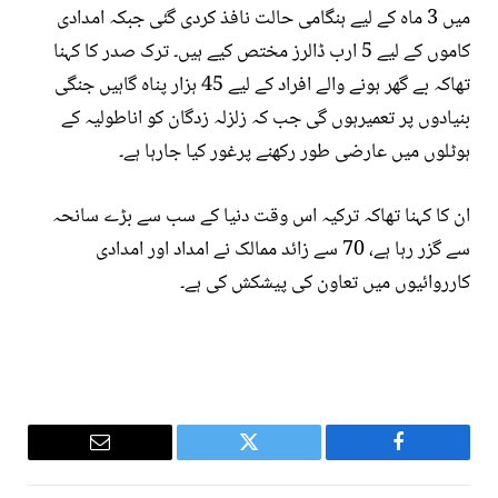
میں 3 ماہ کے لیے ہنگامی حالت نافذ کردی گئی جبکہ امدادی
کاموں کے لیے 5 ارب ڈالرز مختص کیے ہیں۔ ترک صدر کا کہنا
تھاکہ بے گھر ہونے والے افراد کے لیے 45 ہزار پناہ گاہیں جنگی
بنیادوں پر تعمیرہوں گی جب کہ زلزلہ زدگان کو اناطولیہ کے
ہوٹلوں میں عارضی طور رکھنے پرغور کیا جارہا ہے۔
ان کا کہنا تھاکہ ترکیہ اس وقت دنیا کے سب سے بڑے سانحہ
سے گزر رہا ہے، 70 سے زائد ممالک نے امداد اور امدادی
کارروائیوں میں تعاون کی پیشکش کی ہے۔
Email
Twitter
Facebook