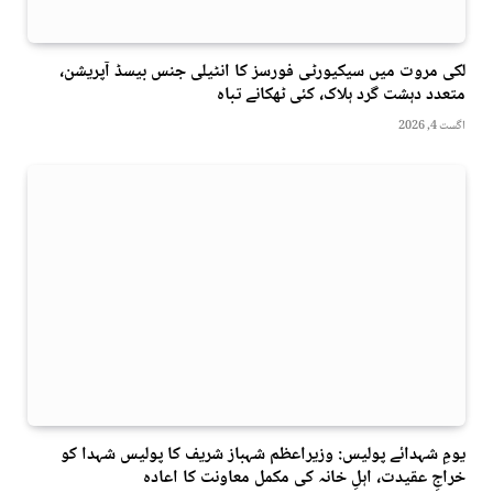
لکی مروت میں سیکیورٹی فورسز کا انٹیلی جنس بیسڈ آپریشن،
متعدد دہشت گرد ہلاک، کئی ٹھکانے تباہ
اگست 4, 2026
یومِ شہدائے پولیس: وزیراعظم شہباز شریف کا پولیس شہدا کو
خراجِ عقیدت، اہلِ خانہ کی مکمل معاونت کا اعادہ