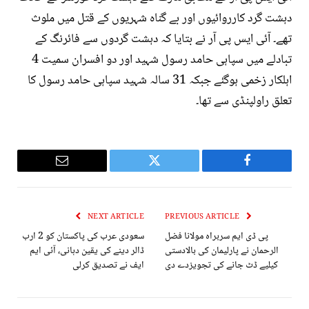
دہشت گرد کارروائیوں اور بے گناہ شہریوں کے قتل میں ملوث
تھے۔ آئی ایس پی آر نے بتایا کہ دہشت گردوں سے فائرنگ کے
تبادلے میں سپاہی حامد رسول شہید اور دو افسران سمیت 4
اہلکار زخمی ہوگئے جبکہ 31 سالہ شہید سپاہی حامد رسول کا
تعلق راولپنڈی سے تھا۔
Email
Twitter
Facebook
NEXT ARTICLE
PREVIOUS ARTICLE
پی ڈی ایم سربراہ مولانا فضل
سعودی عرب کی پاکستان کو 2 ارب
الرحمان نے پارلیمان کی بالادستی
ڈالر دینے کی یقین دہانی، آئی ایم
کیلیے ڈٹ جانے کی تجویزدے دی
ایف نے تصدیق کرلی