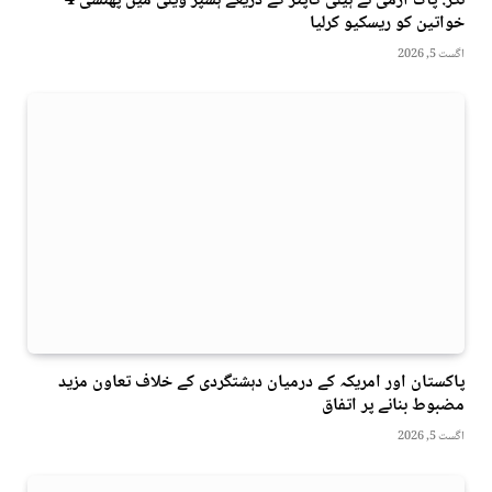
نگر: پاک آرمی نے ہیلی کاپٹر کے ذریعے ہسپر ویلی میں پھنسی 4
خواتین کو ریسکیو کرلیا
اگست 5, 2026
پاکستان اور امریکہ کے درمیان دہشتگردی کے خلاف تعاون مزید
مضبوط بنانے پر اتفاق
اگست 5, 2026