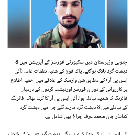
جنوبی وزیرستان میں سکیورٹی فورسز کے آپریشن میں 8
دہشت گرد ہلاک ہوگئے۔
پاک فوج کے شعبہ تعلقات عامہ (آئی
ایس پی آر) کے مطابق شن وارسک کے علاقے میں خفیہ اطلاع
پر کارروائی کے دوران فورسز اوردہشت گردوں کے درمیان
فائرنگ کا شدید تبادلہ ہوا۔ آئی ایس پی آر کا کہنا تھاکہ فائرنگ
کے تبادلے میں 8 دہشت گرد مارے گئے جن میں دہشت گرد
کمانڈر جان محمد عرف چراغ بھی شامل ہے۔
آئی ایس پی آر کے مطابق مارے گئے دہشت گرد فورسز کے خلاف