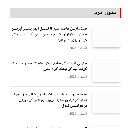
مقبول خبریں
فیلڈ مارشل عاصم منیر کا نیشنل ایمرجنسیز آپریشن
سینٹر ہیڈکوارٹرز کا دورہ، مون سون آفات سے نمٹنے
کی تیاریوں کا جائزہ
اگست 4, 2026
جنوبي افريقه کے سابق کرکټر مائیکل سمتھ پاکستان
کرکٹ ٹیم کے بیٹنگ کوچ مقرر
اگست 4, 2026
متحدہ عرب امارات نے پاکستانیوں کیلئے ویزا اجرا
بحال کر دیا، رجسٹرڈ ٹریول ایجنٹس کے ذریعے
درخواستیں قبول
اگست 4, 2026