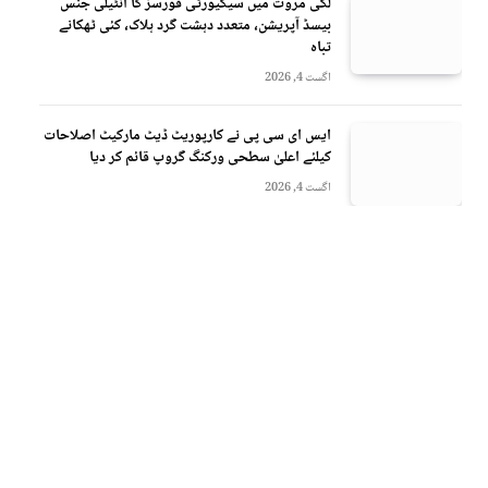
لکی مروت میں سیکیورٹی فورسز کا انٹیلی جنس
بیسڈ آپریشن، متعدد دہشت گرد ہلاک، کئی ٹھکانے
تباہ
اگست 4, 2026
ایس ای سی پی نے کارپوریٹ ڈیٹ مارکیٹ اصلاحات
کیلئے اعلیٰ سطحی ورکنگ گروپ قائم کر دیا
اگست 4, 2026