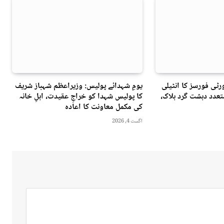
ٹی فورسز کا انٹیلی
یومِ شہدائے پولیس: وزیراعظم شہباز شریف
عدد دہشت گرد ہلاک،
کا پولیس شہدا کو خراجِ عقیدت، اہلِ خانہ
کی مکمل معاونت کا اعادہ
اگست 4, 2026