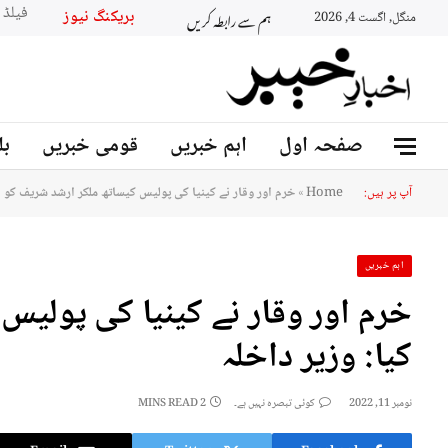
ہم سے رابطہ کریں
بریکنگ نیو
منگل, اگست 4, 2026
صفحہ اول
اہم خبریں
قومی خبریں
بل
آپ پر ہیں:
Home
»
خرم اور وقار نے کینیا کی پولیس کیساتھ ملکر ارشد شریف کو قت
اہم خبریں
خرم اور وقار نے کینیا کی پولیس
کیا: وزیر داخلہ
نومبر 11, 2022
کوئی تبصرہ نہیں ہے۔
2 MINS READ