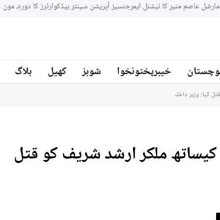
جنوبي افريقه کے سابق کرکټر مائیکل سمتھ پاکستان کرکٹ ٹیم کے بیٹنگ
ز
وچستان
خیبرپختونخوا
شوبز
کھیل
بلاگ
ل کیا: وزیر داخلہ
 کیساتھ ملکر ارشد شریف کو قتل