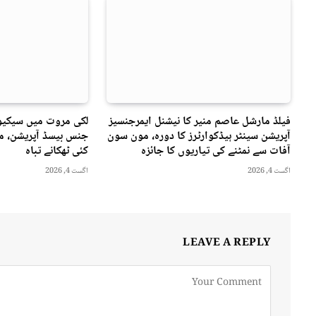
فیلڈ مارشل عاصم منیر کا نیشنل ایمرجنسیز
لکی مروت میں سیکیور
آپریشن سینٹر ہیڈکوارٹرز کا دورہ، مون سون
جنس بیسڈ آپریشن، مت
آفات سے نمٹنے کی تیاریوں کا جائزہ
کئی ٹھکانے تباہ
اگست 4, 2026
اگست 4, 2026
LEAVE A REPLY