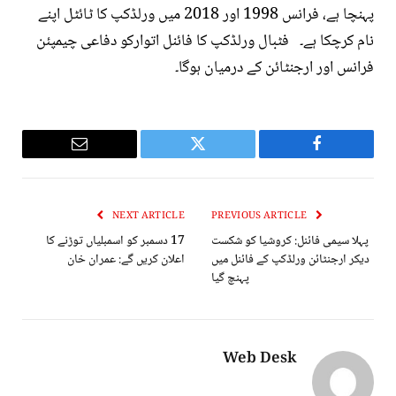
پہنچا ہے، فرانس 1998 اور 2018 میں ورلڈکپ کا ٹائٹل اپنے
نام کرچکا ہے۔ فٹبال ورلڈکپ کا فائنل اتوارکو دفاعی چیمپئن
فرانس اور ارجنٹائن کے درمیان ہوگا۔
Email
Twitter
Facebook
NEXT ARTICLE
PREVIOUS ARTICLE
پہلا سیمی فائنل: کروشیا کو شکست
17 دسمبر کو اسمبلیاں توڑنے کا
دیکر ارجنٹائن ورلڈکپ کے فائنل میں
اعلان کریں گے: عمران خان
پہنچ گیا
Web Desk