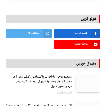
فولو کریں
Twitter
Facebook
YouTube
مقبول خبریں
متحدہ عرب امارات نے پاکستانیوں کیلئے ویزا اجرا
بحال کر دیا، رجسٹرڈ ٹریول ایجنٹس کے ذریعے
درخواستیں قبول
اگست 4, 2026
لکی مروت میں سیکیورٹی فورسز کا انٹیلی جنس بیسڈ