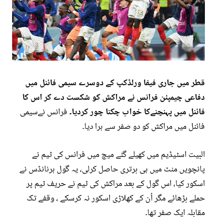
قطر میں جاری فیفا ورلڈکپ کے دوسرے سیمی فائنل میں
دفاعی چیمپئن فرانس نے مراکش کو شکست دے کر اس کا
فائنل میں پہنچنےکا خواب چکنا چور کردیا۔
فرانس نےسیمی
فائنل میں مراکش کو دو صفر سے ہرا دیا۔
البیت اسٹیڈیم میں کھیلے گئے میچ میں فرانس کی ٹیم نے
پانچویں منٹ میں ہی برتری حاصل کرلی، یہ گول ہرنانڈس نے
اسکور کیا، اس گول کے بعد مراکش کی ٹیم نے حریف ٹیم پر
حملے بڑھائے مگر اُن کے کھلاڑی اسکور نہ کرسکے ، وقفے تک
مقابلہ ایک صفر تھا۔