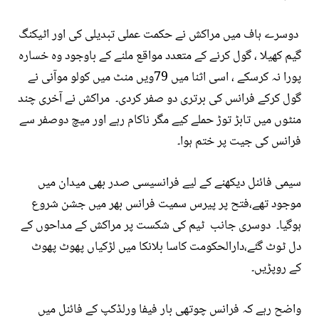
دوسرے ہاف میں مراکش نے حکمت عملی تبدیلی کی اور اٹیکنگ
گیم کھیلا ، گول کرنے کے متعدد مواقع ملنے کے باوجود وہ خسارہ
پورا نہ کرسکے ، اسی اثنا میں 79ویں منٹ میں کولو موآنی نے
گول کرکے فرانس کی برتری دو صفر کردی۔ مراکش نے آخری چند
منٹوں میں تابڑ توڑ حملے کیے مگر ناکام رہے اور میچ دوصفر سے
فرانس کی جیت پر ختم ہوا۔
سیمی فائنل دیکھنے کے لیے فرانسیسی صدر بھی میدان میں
موجود تھے،فتح پر پیرس سمیت فرانس بھر میں جشن شروع
ہوگیا۔ دوسری جانب ٹیم کی شکست پر مراکش کے مداحوں کے
دل ٹوٹ گئے،دارالحکومت کاسا بلانکا میں لڑکیاں پھوٹ پھوٹ
کے روپڑیں۔
واضح رہے کہ فرانس چوتھی بار فیفا ورلڈکپ کے فائنل میں