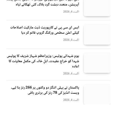
آپریشن، متعدد دہشت گرد ہلاک، کئی ٹھکانے تباہ
اگست 4, 2026
ایس ای سی پی نے کارپوریٹ ڈیٹ مارکیٹ اصلاحات
کیلئے اعلیٰ سطحی ورکنگ گروپ قائم کر دیا
اگست 4, 2026
یومِ شہدائے پولیس: وزیراعظم شہباز شریف کا پولیس
شہدا کو خراجِ عقیدت، اہلِ خانہ کی مکمل معاونت کا
اعادہ
اگست 4, 2026
پاکستان نے پہلی اننگز دو وکٹوں پر 266 رنز بنا لیے،
ویسٹ انڈیز کی 78 رنز کی برتری باقی
اگست 4, 2026