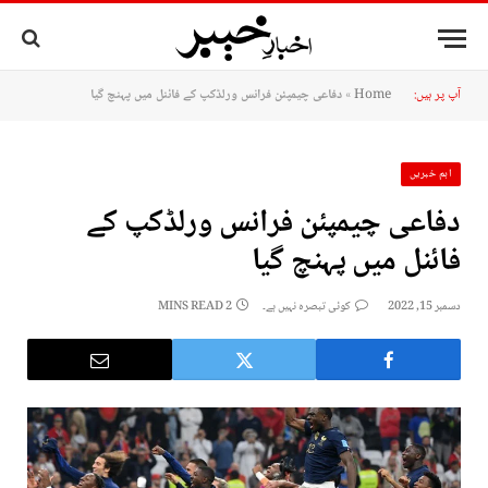
آپ پر ہیں:
Home
»
دفاعی چیمپئن فرانس ورلڈکپ کے فائنل میں پہنچ گیا
اہم خبریں
دفاعی چیمپئن فرانس ورلڈکپ کے
فائنل میں پہنچ گیا
دسمبر 15, 2022
کوئی تبصرہ نہیں ہے۔
2 MINS READ