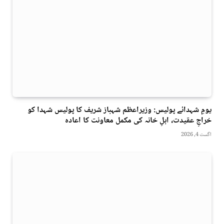
یومِ شہدائے پولیس: وزیراعظم شہباز شریف کا پولیس شہدا کو
خراجِ عقیدت، اہلِ خانہ کی مکمل معاونت کا اعادہ
اگست 4, 2026