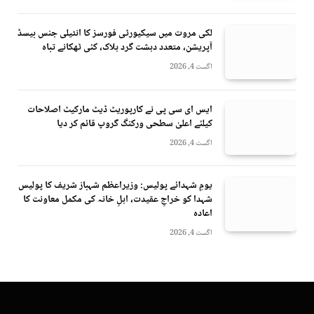
لکی مروت میں سیکیورٹی فورسز کا انٹیلی جنس بیسڈ
آپریشن، متعدد دہشت گرد ہلاک، کئی ٹھکانے تباہ
اگست 4, 2026
ایس ای سی پی نے کارپوریٹ ڈیٹ مارکیٹ اصلاحات
کیلئے اعلیٰ سطحی ورکنگ گروپ قائم کر دیا
اگست 4, 2026
یومِ شہدائے پولیس: وزیراعظم شہباز شریف کا پولیس
شہدا کو خراجِ عقیدت، اہلِ خانہ کی مکمل معاونت کا
اعادہ
اگست 4, 2026