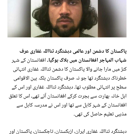
پاکستان کا دشمن اور عالمی دہشتگرد ثنااللہ غفاری عرف
شہاب المہاجر افغانستان میں ہلاک ہوگیا۔
افغانستان کے شہر
کنڑ میں مارا جانے والا پاکستان کا دشمن ثنااللہ غفاری انتہائی
خطرناک دہشتگرد تھا جو نہ صرف پاکستان بلکہ بین الاقوامی
سطح پر انتہائی مطلوب تھا۔ دہشتگرد ثنااللہ غفاری اور اس کے
اہل خانہ بھارت سے ہجرت کرکے افغانستان آئے تھے، اس کا تعلق
افغانستان کے شہر کابل سے تھا اور اس نے مدرسہ کابل سے
مذہبی تعلیم حاصل کی تھی۔
دہشتگرد ثنااللہ غفاری ایران، ازبکستان، تاجکستان، پاکستان اور