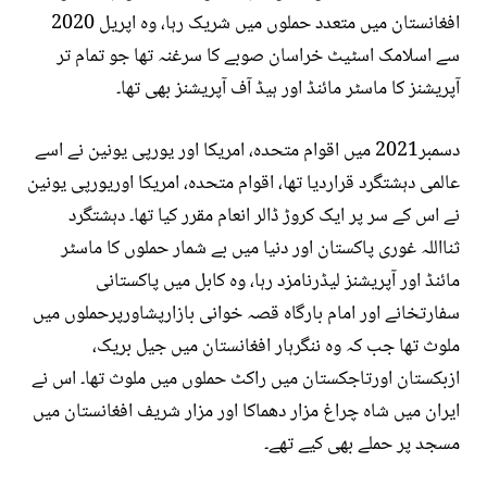
افغانستان میں متعدد حملوں میں شریک رہا، وہ اپریل 2020
سے اسلامک اسٹیٹ خراسان صوبے کا سرغنہ تھا جو تمام تر
آپریشنز کا ماسٹر مائنڈ اور ہیڈ آف آپریشنز بھی تھا۔
دسمبر2021 میں اقوام متحدہ، امریکا اور یورپی یونین نے اسے
عالمی دہشتگرد قراردیا تھا، اقوام متحدہ، امریکا اوریورپی یونین
نے اس کے سر پر ایک کروڑ ڈالر انعام مقرر کیا تھا۔ دہشتگرد
ثنااللہ غوری پاکستان اور دنیا میں بے شمار حملوں کا ماسٹر
مائنڈ اور آپریشنز لیڈرنامزد رہا، وہ کابل میں پاکستانی
سفارتخانے اور امام بارگاہ قصہ خوانی بازارپشاورپرحملوں میں
ملوث تھا جب کہ وہ ننگرہار افغانستان میں جیل بریک،
ازبکستان اورتاجکستان میں راکٹ حملوں میں ملوث تھا۔ اس نے
ایران میں شاہ چراغ مزار دھماکا اور مزار شریف افغانستان میں
مسجد پر حملے بھی کیے تھے۔