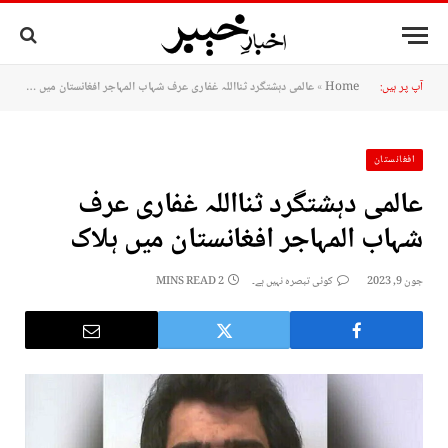
آپ پر ہیں:
Home
»
عالمی دہشتگرد ثنااللہ غفاری عرف شہاب المہاجر افغانستان میں ہلاک
افغانستان
عالمی دہشتگرد ثنااللہ غفاری عرف
شہاب المہاجر افغانستان میں ہلاک
جون 9, 2023
کوئی تبصرہ نہیں ہے۔
2 MINS READ