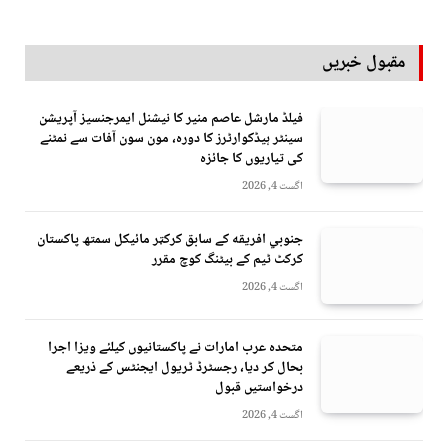
مقبول خبریں
فیلڈ مارشل عاصم منیر کا نیشنل ایمرجنسیز آپریشن
سینٹر ہیڈکوارٹرز کا دورہ، مون سون آفات سے نمٹنے
کی تیاریوں کا جائزہ
اگست 4, 2026
جنوبي افريقه کے سابق کرکټر مائیکل سمتھ پاکستان
کرکٹ ٹیم کے بیٹنگ کوچ مقرر
اگست 4, 2026
متحدہ عرب امارات نے پاکستانیوں کیلئے ویزا اجرا
بحال کر دیا، رجسٹرڈ ٹریول ایجنٹس کے ذریعے
درخواستیں قبول
اگست 4, 2026