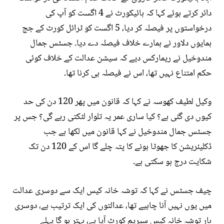
دائر کرتے ہوئے کہا کہ ہائیکورٹ نے 4 اگست کو آپ کی
درخواستوں پر فیصلہ کر دیا، 5 اگست کو ٹرائل کورٹ کے جج
ہمایوں دلاور نے ہمارے خلاف فیصلہ دے دیا۔ جسٹس جمال
مندوخیل نے ریمارکس دیے کہ سیشن عدالت کے خلاف کوئی
حکم امتناع نہیں تھا، اس نے فیصلہ ہی کرنا تھا۔
وکیل لطیف کھوسہ نے کہا کہ قانون میں پھر 120 دن کی حد
کیوں دی گئی ہے؟ کیا ساری عمر یہ تلوار لٹکتی رہے گی؟ جس پر
جسٹس جمال مندوخیل نے کہا قانون میں لکھا ہے جب
ڈکلیئریشن کا جھوٹا ہونے کا پتہ چلے گا اس کے 120 دن تک
شکایت درج ہو سکتی ہے۔
چیف جسٹس نے کہا کہ توشہ خانہ کیس ایک سے دوسری عدالت
میں یوں نہیں آنا چاہیے تھا، عدالتوں کی ایک ترتیب ہے، دوسری
بار توشہ خانہ کیس سپریم کورٹ آیا ہے، بہتر ہو گا پہلے