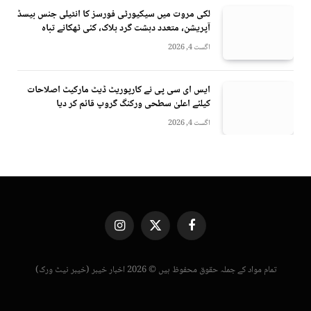
لکی مروت میں سیکیورٹی فورسز کا انٹیلی جنس بیسڈ
آپریشن، متعدد دہشت گرد ہلاک، کئی ٹھکانے تباہ
اگست 4, 2026
ایس ای سی پی نے کارپوریٹ ڈیٹ مارکیٹ اصلاحات
کیلئے اعلیٰ سطحی ورکنگ گروپ قائم کر دیا
اگست 4, 2026
Instagram
X
Facebook
(Twitter)
تمام مواد کے جملہ حقوق محفوظ ہیں © 2026 اخبار خیبر (خیبر نیٹ ورک)