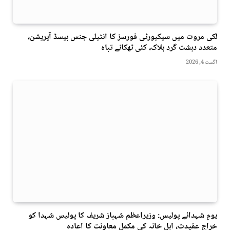
لکی مروت میں سیکیورٹی فورسز کا انٹیلی جنس بیسڈ آپریشن،
متعدد دہشت گرد ہلاک، کئی ٹھکانے تباہ
اگست 4, 2026
یومِ شہدائے پولیس: وزیراعظم شہباز شریف کا پولیس شہدا کو
خراجِ عقیدت، اہلِ خانہ کی مکمل معاونت کا اعادہ