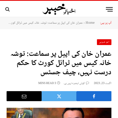
آپ پر ہیں:
Home
»
عمران خان کی اپیل پر سماعت: توشہ خانہ کیس میں ٹرائل کورٹ کا حکم درست نہیں، چیف جسٹس
اہم خبریں
عمران خان کی اپیل پر سماعت: توشہ
خانہ کیس میں ٹرائل کورٹ کا حکم
درست نہیں، چیف جسٹس
اگست 23, 2023
کوئی تبصرہ نہیں ہے۔
3 MINS READ