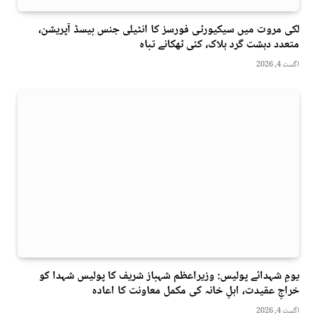
لکی مروت میں سیکیورٹی فورسز کا انٹیلی جنس بیسڈ آپریشن،
متعدد دہشت گرد ہلاک، کئی ٹھکانے تباہ
اگست 4, 2026
یومِ شہدائے پولیس: وزیراعظم شہباز شریف کا پولیس شہدا کو
خراجِ عقیدت، اہلِ خانہ کی مکمل معاونت کا اعادہ
اگست 4, 2026