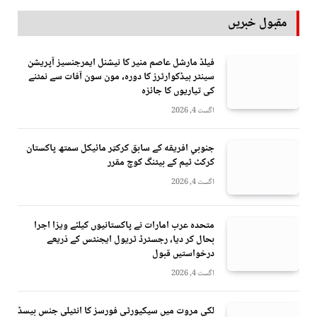
مقبول خبریں
فیلڈ مارشل عاصم منیر کا نیشنل ایمرجنسیز آپریشن
سینٹر ہیڈکوارٹرز کا دورہ، مون سون آفات سے نمٹنے
کی تیاریوں کا جائزہ
اگست 4, 2026
جنوبي افريقه کے سابق کرکټر مائیکل سمتھ پاکستان
کرکٹ ٹیم کے بیٹنگ کوچ مقرر
اگست 4, 2026
متحدہ عرب امارات نے پاکستانیوں کیلئے ویزا اجرا
بحال کر دیا، رجسٹرڈ ٹریول ایجنٹس کے ذریعے
درخواستیں قبول
اگست 4, 2026
لکی مروت میں سیکیورٹی فورسز کا انٹیلی جنس بیسڈ