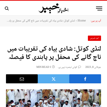
آپ پر ہیں:
Home
»
لنڈی کوتل: شادی بیاہ کی تقریبات میں ناچ گانے کی محفل پر پابندی کا فیصلہ
اہم خبریں
لنڈی کوتل: شادی بیاہ کی تقریبات میں
ناچ گانے کی محفل پر پابندی کا فیصلہ
جولائی 8, 2023
کوئی تبصرہ نہیں ہے۔
1 MIN READ