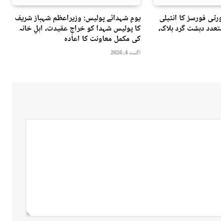
ٹی فورسز کا انٹیلی
یومِ شہدائے پولیس: وزیراعظم شہباز شریف
عدد دہشت گرد ہلاک،
کا پولیس شہدا کو خراجِ عقیدت، اہلِ خانہ
کی مکمل معاونت کا اعادہ
اگست 4, 2026