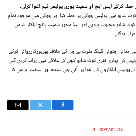
حملہ کرکے ایس ایچ او سمیت پوری پولیس ٹیم اغوا کرلی۔
وٹ شاہو میں پولیس چوکی پر حملہ کیا اور چوکی میں موجود تمام
چ اوکوٹ شاہو محبوب بروہی اور ہیڈ محرر سمیت پانچ اہلکار شامل
رار ہوگئے۔
 میں بڈانی جتوئی گینگ ملوث ہے جن کے خلاف بھرپورکارروائی کرکے
پولیس کی بھاری نفری کوٹ شاہو کچے کے علاقے میں روانہ کردی گئی
 نے پولیس اہلکاروں کے اغوا پر آئی جی سندھ پر سخت برہمی کا
Email
Twitter
Facebook
NEXT ARTICLE