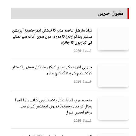
مقبول خبریں
فیلڈ مارشل عاصم منیر کا نیشنل ایمرجنسیز آپریشن
سینٹر ہیڈکوارٹرز کا دورہ، مون سون آفات سے نمٹنے
کی تیاریوں کا جائزہ
اگست 4, 2026
جنوبي افريقه کے سابق کرکټر مائیکل سمتھ پاکستان
کرکٹ ٹیم کے بیٹنگ کوچ مقرر
اگست 4, 2026
متحدہ عرب امارات نے پاکستانیوں کیلئے ویزا اجرا
بحال کر دیا، رجسٹرڈ ٹریول ایجنٹس کے ذریعے
درخواستیں قبول
اگست 4, 2026