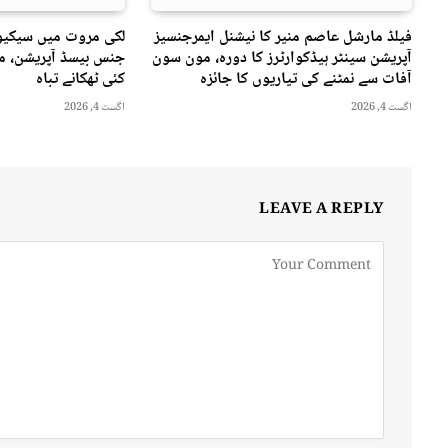
فیلڈ مارشل عاصم منیر کا نیشنل ایمرجنسیز
لکی مروت میں سیکیور
آپریشن سینٹر ہیڈکوارٹرز کا دورہ، مون سون
جنس بیسڈ آپریشن، مت
آفات سے نمٹنے کی تیاریوں کا جائزہ
کئی ٹھکانے تباہ
اگست 4, 2026
اگست 4, 2026
LEAVE A REPLY