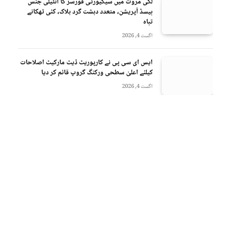
لکی مروت میں سیکیورٹی فورسز کا انٹیلی جنس
بیسڈ آپریشن، متعدد دہشت گرد ہلاک، کئی ٹھکانے
تباہ
اگست 4, 2026
ایس ای سی پی نے کارپوریٹ ڈیٹ مارکیٹ اصلاحات
کیلئے اعلیٰ سطحی ورکنگ گروپ قائم کر دیا
اگست 4, 2026