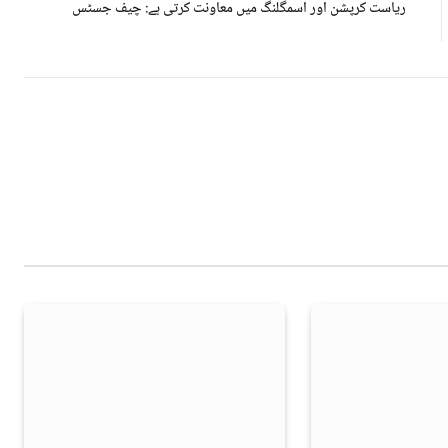
ریاست کرپشن اور اسمگلنگ میں معاونت کرتی ہے: چیف جسٹس