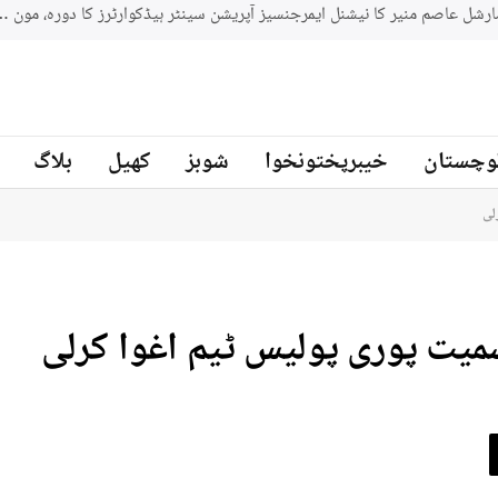
جنوبي افريقه کے سابق کرکټر مائیکل سمتھ پاکستان کرکٹ ٹیم کے بیٹنگ
ز
وچستان
خیبرپختونخوا
شوبز
کھیل
بلاگ
لی
یت پوری پولیس ٹیم اغوا کرلی