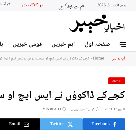
ہم سے رابطہ کریں
بریکنگ نیو
بدھ, اگست 5, 2026
صفحہ اول
اہم خبریں
قومی خبریں
بل
آپ پر ہیں:
Home
»
کچےکے ڈاکوؤں نے ایس ایچ او سمیت پوری پولیس ٹیم اغوا کر
اہم خبریں
کچےکے ڈاکوؤں نے ایس ایچ او سم
اکتوبر 12, 2023
کوئی تبصرہ نہیں ہے۔
1 MIN READ
Email
Twitter
Facebook