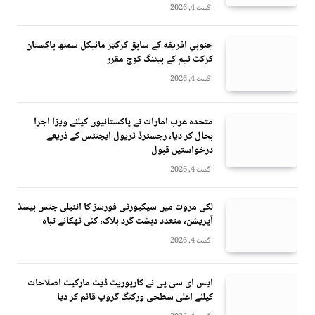
اگست 4, 2026
جنوبي افريقه کے سابق کرکټر مائیکل سمتھ پاکستان
کرکٹ ٹیم کے بیٹنگ کوچ مقرر
اگست 4, 2026
متحدہ عرب امارات نے پاکستانیوں کیلئے ویزا اجرا
بحال کر دیا، رجسٹرڈ ٹریول ایجنٹس کے ذریعے
درخواستیں قبول
اگست 4, 2026
لکی مروت میں سیکیورٹی فورسز کا انٹیلی جنس بیسڈ
آپریشن، متعدد دہشت گرد ہلاک، کئی ٹھکانے تباہ
اگست 4, 2026
ایس ای سی پی نے کارپوریٹ ڈیٹ مارکیٹ اصلاحات
کیلئے اعلیٰ سطحی ورکنگ گروپ قائم کر دیا