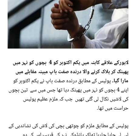
لاہورکے علاقے کاہنہ میں یکم اکتوبر کو 4 بچوں کو نہر میں
پھینک کر ہلاک کرنے والا درندہ صفت باپ مبینہ مقابلے میں
مارا گیا۔
پولیس کے مطابق درندہ صفت باپ نے یکم اکتوبر کو
اپنے 4 بچوں کو نہر میں پھینک دیا تھا جس میں سے تین بچوں
کی لاشیں نکال لی گئی تھیں جب کہ ملزم عظیم پولیس
حراست میں تھا۔
پولیس کے مطابق ملزم کو چوتھی بچی کی لاش کی نشاندہی کے
لیے لے جایا جارہا تھاکہ پانڈوکی نہر کے قریب اس کے دو