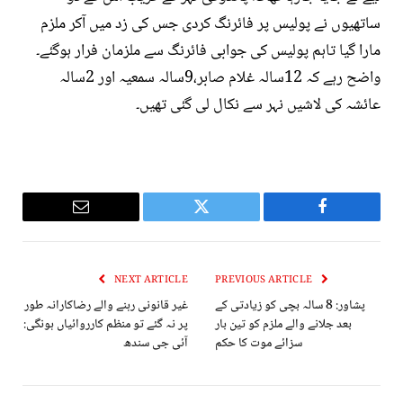
ساتھیوں نے پولیس پر فائرنگ کردی جس کی زد میں آکر ملزم
مارا گیا تاہم پولیس کی جوابی فائرنگ سے ملزمان فرار ہوگئے۔
واضح رہے کہ 12سالہ غلام صابر،9سالہ سمعیہ اور 2سالہ
عائشہ کی لاشیں نہر سے نکال لی گئی تھیں۔
Email
Twitter
Facebook
NEXT ARTICLE
PREVIOUS ARTICLE
پشاور: 8 سالہ بچی کو زیادتی کے
غیر قانونی رہنے والے رضاکارانہ طور
بعد جلانے والے ملزم کو تین بار
پر نہ گئے تو منظم کارروائیاں ہونگی:
سزائے موت کا حکم
آئی جی سندھ