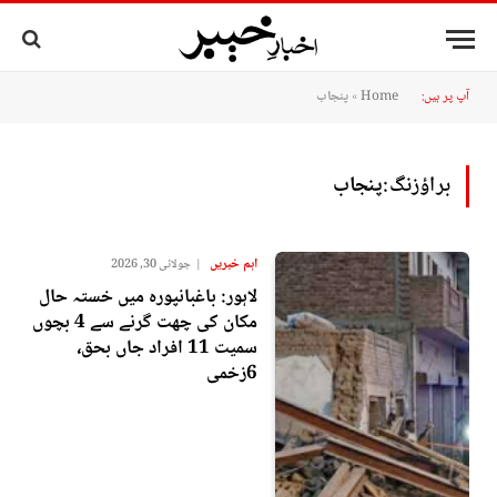
آپ پر ہیں:
Home
»
پنجاب
براؤزنگ:
پنجاب
اہم خبریں
جولائی 30, 2026
لاہور: باغبانپورہ میں خستہ حال
مکان کی چھت گرنے سے 4 بچوں
سمیت 11 افراد جاں بحق،
6زخمی