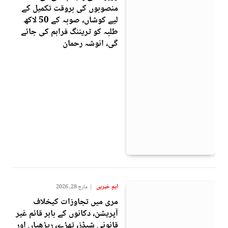
منصوبوں کی بروقت تکمیل کے
لیے کوشاں، صوبہ کے 50 لاکھ
طلبہ کو ٹریننگ فراہم کی جائے
گی، انوشہ رحمان
اہم خبریں
مارچ 28, 2026
مری میں تجاوزات کیخلاف
آپریشن، دکانوں کے باہر قائم غیر
قانونی شیڈز، تھڑے، ریڑھیاں اور