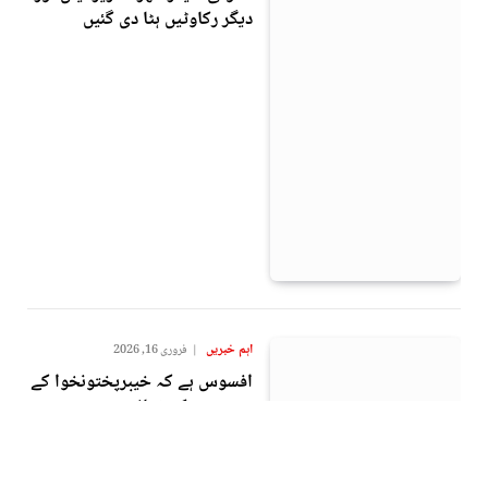
دیگر رکاوٹیں ہٹا دی گئیں
اہم خبریں
فروری 16, 2026
افسوس ہے کہ خیبرپختونخوا کے
بچے پتھر کے زمانے میں رہتے ہیں،
مریم نواز