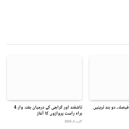
فیصلہ، دو بند ٹرینیں
تاشقند اور کراچی کے درمیان ہفتہ وار 4
براہ راست پروازوں کا آغاز
اگست 5, 2026