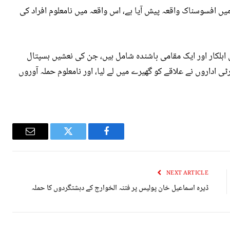
یں افسوسناک واقعہ پیش آیا ہے، اس واقعہ میں نامعلوم افراد کی
 کے مطابق جاں بحق افراد میں 3 سرکاری اہلکار اور ایک مقامی باشندہ شامل ہیں، جن کی نعشیں ہسپتال
ی اداروں نے علاقے کو گھیرے میں لے لیا، اور نامعلوم حملہ آوروں
Email
Twitter
Facebook
NEXT ARTICLE
ڈیرہ اسماعیل خان پولیس پر فتنہ الخوارج کے دہشتگردوں کا حملہ