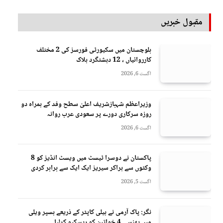
مقبول خبریں
بلوچستان میں سکیورٹی فورسز کی 2 مختلف
کارروائیاں ، 12 دہشتگرد ہلاک
اگست 6, 2026
وزیراعظم شہبازشریف اعلیٰ سطح وفد کے ہمراہ دو
روزه سرکاری دورے پر سعودی عرب روانہ
اگست 6, 2026
پاکستان نے دوسرا ٹیسٹ میں ویسٹ انڈیز کو 8
وکٹوں سے ہراکر سیریز ایک ایک سے برابر کردی
اگست 5, 2026
نگر: پاک آرمی نے ہیلی کاپٹر کے ذریعے ہسپر ویلی
میں پھنسی 4 خواتین کو ریسکیو کرلیا