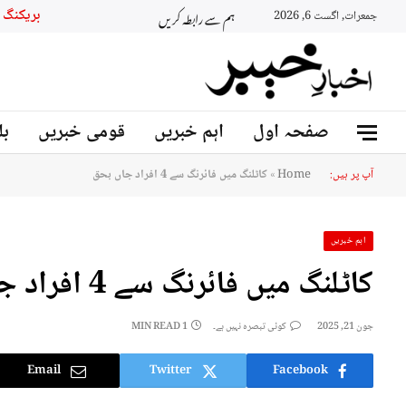
ہم سے رابطہ کریں
بریکنگ نیوز
جمعرات, اگست 6, 2026
صفحہ اول
اہم خبریں
قومی خبریں
بل
آپ پر ہیں:
Home
»
کاٹلنگ میں فائرنگ سے 4 افراد جاں بحق
اہم خبریں
کاٹلنگ میں فائرنگ سے 4 افراد جاں بحق
جون 21, 2025
کوئی تبصرہ نہیں ہے۔
1 MIN READ
Email
Twitter
Facebook