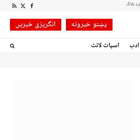
وزیراعظم شہبازشریف اعلیٰ سطح وفد کے ہمراہ دو روزه سرکاری دورے پر سعودی عرب روانہ
RSS
Facebook
X
(Twitter)
پښتو خبرونه
انگریزی خبریں
ادب
اسپاٹ لائٹ