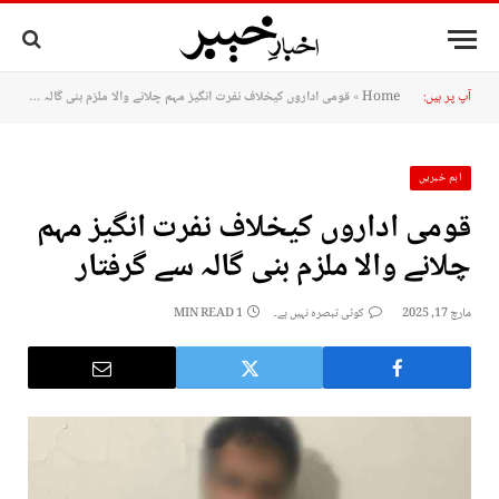
آپ پر ہیں:
Home
»
قومی اداروں کیخلاف نفرت انگیز مہم چلانے والا ملزم بنی گالہ سے گرفتار
اہم خبریں
قومی اداروں کیخلاف نفرت انگیز مہم
چلانے والا ملزم بنی گالہ سے گرفتار
مارچ 17, 2025
کوئی تبصرہ نہیں ہے۔
1 MIN READ