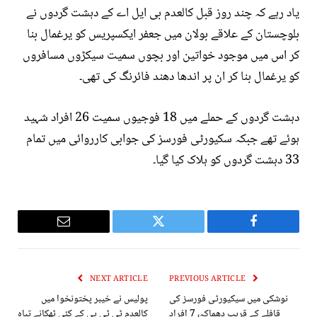
یاد رہے کہ چند روز قبل کالعدم بی ایل اے کے دہشت گردوں نے
بلوچستان کے علاقے بولان میں جعفر ایکسپریس کو یرغمال بنا
کر اس میں موجود خواتین اور بچوں سمیت سیکڑوں مسافروں
کو یرغمال بنا کر ان پر اندھا دھند فائرنگ کی تھی۔
دہشت گردوں کے حملے میں 18 فوجیوں سمیت 26 افراد شہید
ہوئے تھے جبکہ سکیورٹی فورسز کی جوابی کارروائی میں تمام
33 دہشت گردوں کو ہلاک کیا گیا۔
Email
Twitter
Facebook
NEXT ARTICLE
PREVIOUS ARTICLE
نوشکی میں سیکیورٹی فورسز کی
پولیس نے خیبر پختونخوا میں
قافلے کے قریب دھماکہ، 7 افراد
کالعدم ٹی ٹی پی کے کئی ٹھکانے تباہ