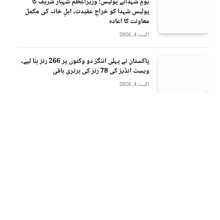
یومِ شہدائے پولیس: وزیراعظم شہباز شریف کا
پولیس شہدا کو خراجِ عقیدت، اہلِ خانہ کی مکمل
معاونت کا اعادہ
اگست 4, 2026
پاکستان نے پہلی اننگز دو وکٹوں پر 266 رنز بنا لیے،
ویسٹ انڈیز کی 78 رنز کی برتری باقی
اگست 4, 2026