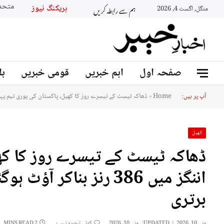
ہم سے رابطہ کریں
بریکنگ نیوز
منگل, اگست 4, 2026
صفحہ اول
اہم خبریں
قومی خبریں
بل
آپ پر ہیں:
Home
»
ڈھاکہ ٹیسٹ کے تیسرے روز کا کھیل، پاکستان کی پوری ٹیم پہلی اننگز میں 386 رنز بناکر آؤٹ ہوگئی، بنگلہ د
کھیل
ڈھاکہ ٹیسٹ کے تیسرے روز کا کھ
برتری
مئی 10, 2026
UPDATED:
مئی 10, 2026
کوئی تبصرہ نہیں ہے۔
2 MINS READ