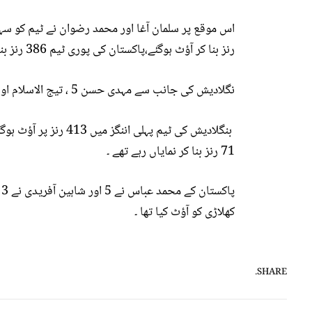
رنز بنا کر آؤٹ ہوگئے،پاکستان کی پوری ٹیم 386 رنز بناکر آؤٹ ہوئی، یو ں اسے 27 رنز خسارے کا سامنا تھا ۔
نگلادیش کی جانب سے مہدی حسن 5 ، تیج الاسلام اور تسکین احمد نے 2،2 وکٹیں حاصل کیں ۔
71 رنز بنا کر نمایاں رہے تھے ۔
پ
کھلاڑی کو آؤٹ کیا تھا ۔
SHARE.