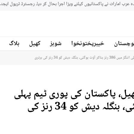
وچستان
خیبرپختونخوا
شوبز
کھیل
بلاگ
یش کو 34 رنز کی برتری
یل، پاکستان کی پوری ٹیم پہلی
اننگز میں 386 رنز بناکر آؤٹ ہوگئی، بنگلہ دیش کو 34 رنز کی