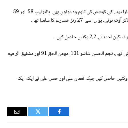
اس موقع پر سلمان آغا اور محمد رضوان نے ٹیم کو سہارا دینے کی کوشش کی تاہم وہ دونوں بھی بالترتیب 58 اور 59
بنگلادیش کی ٹیم پہلی اننگز میں 413 رنز پر آؤٹ ہوگئی تھی، نجم الحسن شانتو 101، مومن الحق 91 اور مشفیق الرحیم
اکستان کے محمد عباس نے 5 اور شاہین آفریدی نے 3 وکٹیں حاصل کیں جبکہ نعمان علی اور حسن علی نے ایک، ایک
Email
Twitter
Facebook