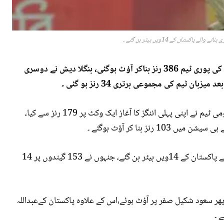
پاکستان کے 14ویں بیٹر بن گئے ۔
ڈھاکہ ٹیسٹ کے تیسرے روز پہلی اننگز میں پاکستان کی پوری ٹیم 386 رنز بناکر آؤٹ ہوگئی، بنگلا دیش نے دوسری
پاکستان اور بنگلادیش کے درمیان ڈھاکہ ٹیسٹ میں قومی ٹیم نے اپنی پہلی اننگز کا آغاز ایک وکٹ پر 179 رنز سے کیا،
ز بنا کر آؤٹ ہوگئے ۔
اذان اویس کیرئیر کے پہلے ٹیسٹ میں سنچری بنانے والے پاکستان کے 14ویں بیٹر بن گئے، جنہوں نے 153 گیندوں پر 14
رنز بنا کر آؤٹ ہوگئے، پھر سعود شکیل صفر پر آؤٹ ہوئے،اس کے علاوہ پاکستان کےعبداللہ