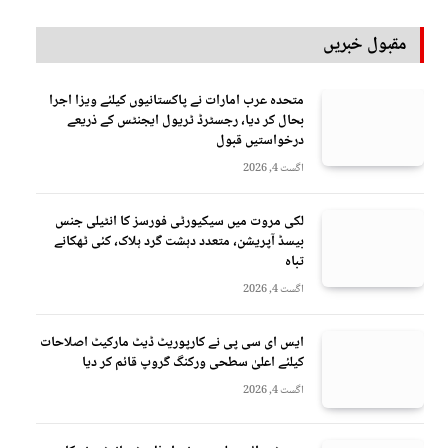
مقبول خبریں
متحدہ عرب امارات نے پاکستانیوں کیلئے ویزا اجرا
بحال کر دیا، رجسٹرڈ ٹریول ایجنٹس کے ذریعے
درخواستیں قبول
اگست 4, 2026
لکی مروت میں سیکیورٹی فورسز کا انٹیلی جنس
بیسڈ آپریشن، متعدد دہشت گرد ہلاک، کئی ٹھکانے
تباہ
اگست 4, 2026
ایس ای سی پی نے کارپوریٹ ڈیٹ مارکیٹ اصلاحات
کیلئے اعلیٰ سطحی ورکنگ گروپ قائم کر دیا
اگست 4, 2026