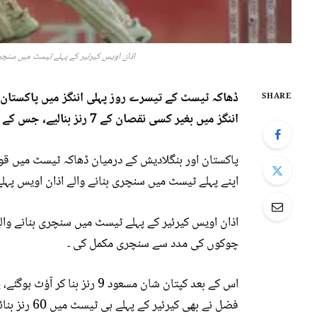
اذان اویس کیرئیر کے پہلے ٹیسٹ میں سنچری بنانے والے 
SHARE
اننگز میں بغیر کسی نقصان کے 7 رنز بنالیے، جس کے بعد میزبان ٹیم کی مجموعی برتری 34 رنز ہو گئی ۔
اپنے پہلے ٹیسٹ میں سنچری بنانے والے اذان اویس پہلے ہی سیشن میں 103 رن
چوکوں کی مدد سے سنچری مکمل کی ۔
اس کے بعد کپتان شان مسعود 9 
فضل نے بھی کیرئیر کے پہلے ہی ٹیسٹ میں 60 رنز بنائے ۔