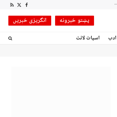
لکی مروت میں سیکیورٹی فورسز کا انٹیلی جنس بیسڈ آپریشن، متعدد دہشت گرد ہلاک، کئی ٹھکانے تباہ
RSS
Facebook
X
(Twitter)
پښتو خبرونه
انگریزی خبریں
ادب
اسپاٹ لائٹ