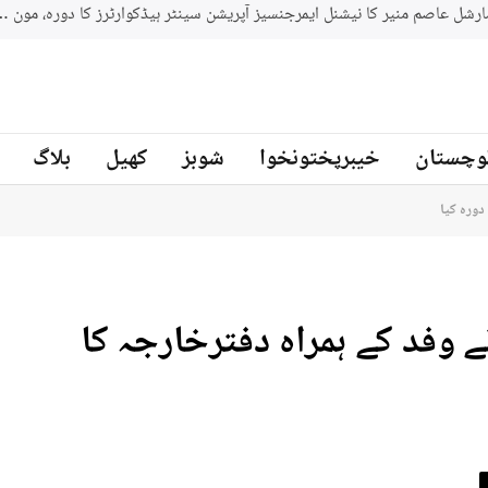
جنوبي افريقه کے سابق کرکټر مائیکل سمتھ پاکستان کرکٹ ٹیم کے بیٹنگ
ز
وچستان
خیبرپختونخوا
شوبز
کھیل
بلاگ
دورہ کیا
ے وفد کے ہمراہ دفترخارجہ کا