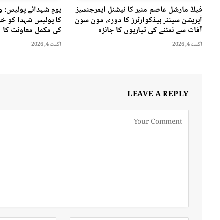
فیلڈ مارشل عاصم منیر کا نیشنل ایمرجنسیز
یومِ شہدائے پولیس: 
آپریشن سینٹر ہیڈکوارٹرز کا دورہ، مون سون
کا پولیس شہدا کو خرا
آفات سے نمٹنے کی تیاریوں کا جائزہ
کی مکمل معاونت کا ا
اگست 4, 2026
اگست 4, 2026
LEAVE A REPLY