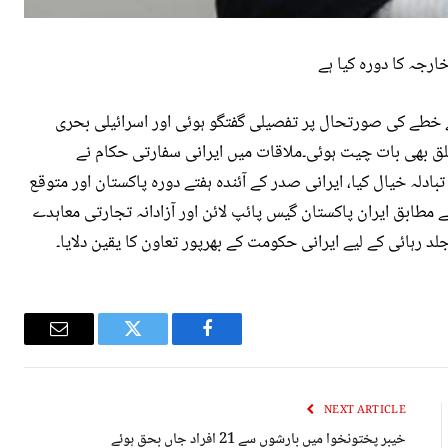
ارجہ کا دورہ کیا ہے
 خطے کی صورتحال پر تفصیلی گفتگو ہوئی اور اسرائیلی بحری
لق بھی بات چیت ہوئی۔ملاقات میں ایرانی سفارتی حکام نے
دلہ خیال کیا، ایرانی صدر کے آئندہ ہفتے دورہ پاکستان اور متوقع
ے مطابق ایران پاکستان گیس پائپ لائن اور آزادانہ تجارتی معاہدے
جلد رہائی کے لیے ایرانی حکومت کے بھرپور تعاون کا یقین دلایا۔
Email
Twitter
Facebook
NEXT ARTICLE
خیبر پختونخوا میں بارشوں سے 21 افراد جاں بحق ہوئے