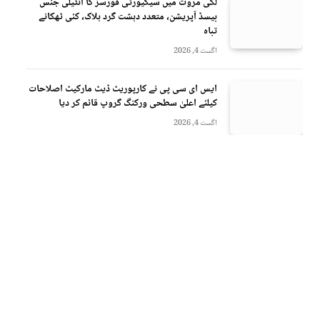
لکی مروت میں سیکیورٹی فورسز کا انٹیلی جنس
بیسڈ آپریشن، متعدد دہشت گرد ہلاک، کئی ٹھکانے
تباہ
اگست 4, 2026
ایس ای سی پی نے کارپوریٹ ڈیٹ مارکیٹ اصلاحات
کیلئے اعلیٰ سطحی ورکنگ گروپ قائم کر دیا
اگست 4, 2026