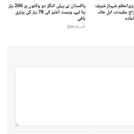
وزیراعظم شہباز شریف
پاکستان نے پہلی اننگز دو وکٹوں پر 266 رنز
جِ عقیدت، اہلِ خانہ
بنا لیے، ویسٹ انڈیز کی 78 رنز کی برتری
عادہ
باقی
اگست 4, 2026