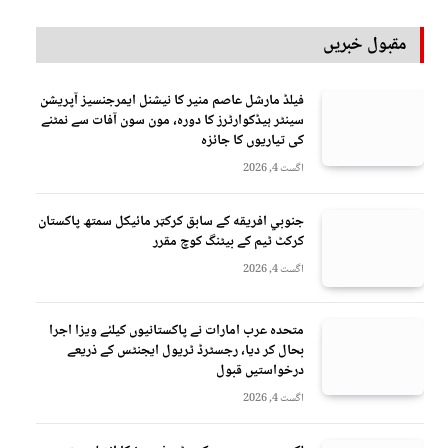
مقبول خبریں
فیلڈ مارشل عاصم منیر کا نیشنل ایمرجنسیز آپریشن
سینٹر ہیڈکوارٹرز کا دورہ، مون سون آفات سے نمٹنے
کی تیاریوں کا جائزہ
اگست 4, 2026
جنوبي افريقه کے سابق کرکټر مائیکل سمتھ پاکستان
کرکٹ ٹیم کے بیٹنگ کوچ مقرر
اگست 4, 2026
متحدہ عرب امارات نے پاکستانیوں کیلئے ویزا اجرا
بحال کر دیا، رجسٹرڈ ٹریول ایجنٹس کے ذریعے
درخواستیں قبول
اگست 4, 2026