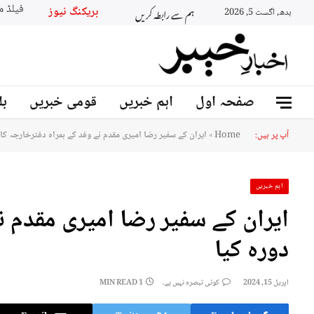
ہم سے رابطہ کریں
بریکنگ نیو
بدھ, اگست 5, 2026
صفحہ اول
اہم خبریں
قومی خبریں
بل
آپ پر ہیں:
Home
»
ایران کے سفیر رضا امیری مقدم نے وفد کے ہمراہ دفترخارجہ کا 
اہم خبریں
ایران کے سفیر رضا امیری مقدم ن
دورہ کیا
اپریل 15, 2024
کوئی تبصرہ نہیں ہے۔
1 MIN READ