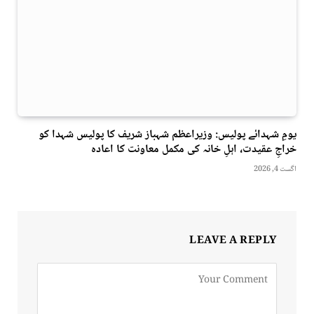
یومِ شہدائے پولیس: وزیراعظم شہباز شریف کا پولیس شہدا کو
خراجِ عقیدت، اہلِ خانہ کی مکمل معاونت کا اعادہ
اگست 4, 2026
LEAVE A REPLY