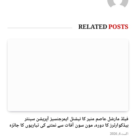
RELATED
POSTS
فیلڈ مارشل عاصم منیر کا نیشنل ایمرجنسیز آپریشن سینٹر
ہیڈکوارٹرز کا دورہ، مون سون آفات سے نمٹنے کی تیاریوں کا جائزہ
اگست 4, 2026