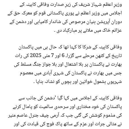
وزیرِ اعظم شہباز شریف کی زیرِ صدارت وفاقی کابینہ کے
اجلاس میں وزیر اعظم نے پوری پاکستانی قوم کو معرکہ حق کے
دوران آپریشن بنیان مرصوص کی شاندار کامیابی اور دشمن کے
عزائم خاک میں ملانے پر مبارکباد دی ۔
وفاقی کابینہ کے شرکا کا کہنا تھا کہ حال ہی میں پاکستان
تاریخ کے کٹھن مرحلے سے گزرا، 6 اور 7 مئی 2025 کی رات
بھارت نے پاکستان پر بلا اشتعال اور بلا جواز جنگ مسلط کی
جس میں بھارت نے پاکستان کی شہری آبادی میں معصوم
شہریوں بشمول خواتین اور بچوں کو نشانہ بنایا ۔
وفاقی کابینہ کے اجلاس میں کہا گیا ’دشمن کی جانب سے
پاکستان کی خود مختاری اور سرحدی سالمیت کو پامال کرنے
کی مذموم کوشش کی گئی جب کہ آرمی چیف جنرل عاصم منیر
نے مثالی جرات اور عزم کے ساتھ پاک فوج کی قیادت کی اور