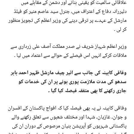
علاقائی سالمیت کو یقینی بنانے اور دشمن کے مقابلے میں
دلیررانہ دفاع کے اعتراف میں، جنرل سید عاصم منیر کو فیلڈ
مارشل کے عہدے پر ترقی دینے کی وزیر اعظم کی تجویز منظور
کر لی ۔
وزیرِ اعظم شہباز شریف نے صدر مملکت آصف علی زرداری سے
ملاقات کرکے انہیں اس فیصلے کے حوالے سے اعتماد میں لیا ۔
وفاقی کابینہ کی جانب سے ائیر چیف مارشل ظہیر احمد بابر
سدھو کی مدت ملازمت پوری ہونے پر ان کی خدمات کو
جاری رکھنے کا بھی متفقہ فیصلہ کیا گیا ۔
وفاقی کابینہ نے یہ بھی فیصلہ کیا کہ افواج پاکستان کے افسران
و جوان، غازیان، شہدا اور مختلف شعبوں سے تعلق رکھنے والے
پاکستانی شہریوں کو آپریشن بنیان مرصوص کے دوران ان کی