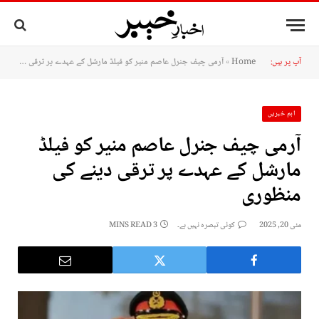
آپ پر ہیں:
Home
»
آرمی چیف جنرل عاصم منیر کو فیلڈ مارشل کے عہدے پر ترقی دینے کی منظوری
اہم خبریں
آرمی چیف جنرل عاصم منیر کو فیلڈ
مارشل کے عہدے پر ترقی دینے کی
منظوری
مئی 20, 2025
کوئی تبصرہ نہیں ہے۔
3 MINS READ