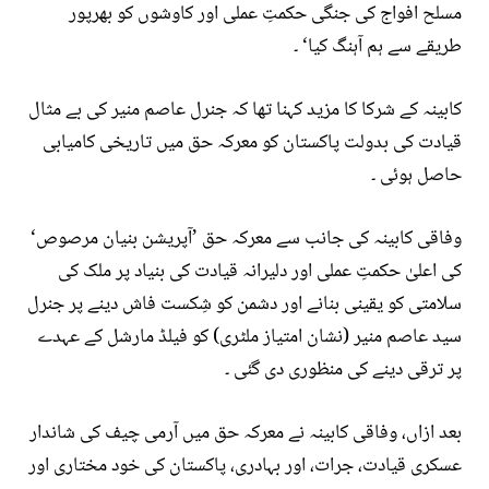
مسلح افواج کی جنگی حکمتِ عملی اور کاوشوں کو بھرپور
طریقے سے ہم آہنگ کیا‘ ۔
کابینہ کے شرکا کا مزید کہنا تھا کہ جنرل عاصم منیر کی بے مثال
قیادت کی بدولت پاکستان کو معرکہ حق میں تاریخی کامیابی
حاصل ہوئی ۔
وفاقی کابینہ کی جانب سے معرکہ حق ’آپریشن بنیان مرصوص‘
کی اعلیٰ حکمتِ عملی اور دلیرانہ قیادت کی بنیاد پر ملک کی
سلامتی کو یقینی بنانے اور دشمن کو شِکست فاش دینے پر جنرل
سید عاصم منیر (نشان امتیاز ملٹری) کو فیلڈ مارشل کے عہدے
پر ترقی دینے کی منظوری دی گئی ۔
بعد ازاں، وفاقی کابینہ نے معرکہ حق میں آرمی چیف کی شاندار
عسکری قیادت، جرات، اور بہادری، پاکستان کی خود مختاری اور