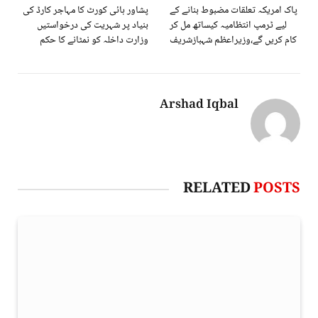
پاک امریکہ تعلقات مضبوط بنانے کے
پشاور ہائی کورٹ کا مہاجر کارڈ کی
لیے ٹرمپ انتظامیہ کیساتھ مل کر
بنیاد پر شہریت کی درخواستیں
کام کریں گے،وزیراعظم شہبازشریف
وزارت داخلہ کو نمٹانے کا حکم
Arshad Iqbal
RELATED
POSTS