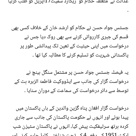
عدالت نے متعلقہ حکام کو ریکارڈ سمیت17اپریل کو طلب کرلیا
۔
جسٹس جواد حسن نے حکام کو ارشد خان کے خلاف کسی بھی
قسم کی جبری کارروائی کرنے سے بھی روک دیا جس نے
درخواست میں اپنی حیثیت کے تعین تک پیدائشی طور پر
پاکستانی شہریت کو تسلیم کرنے کا مطالبہ کیا تھا ۔
یہ فیصلہ جسٹس جواد حسن پر مشتمل سنگل بینچ نے
درخواست گزار کی جانب سے ایڈووکیٹ فاطمۃ الزہرہ بٹ کے
توسط سے دائر درخواست کی سماعت کے دوران سنایا ۔
درخواست گزار افغان پناہ گزین والدین کے ہاں پاکستان میں
پیدا ہوئے اور انہوں نے حکومت پاکستان کی جانب سے جاری
کردہ برتھ سرٹیفکیٹ پیش کیا، انہوں نے پاکستان سٹیزن شپ
ایکٹ 1951 کی دفعہ 4 کے تحت شناختی کارڈ جاری کرنے اور