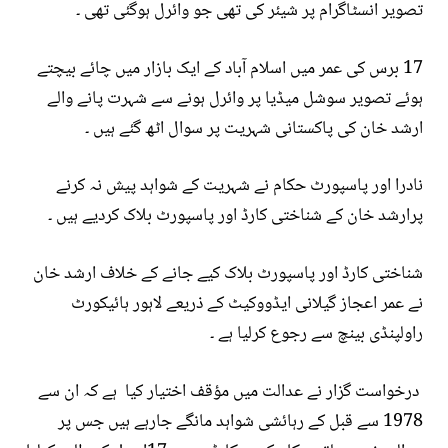
تصویر انسٹاگرام پر شیئر کی تھی جو وائرل ہوگئی تھی ۔
17 برس کی عمر میں اسلام آباد کے ایک بازار میں چائے بیچتے
ہوئے تصویر سوشل میڈیا پر وائرل ہونے سے شہرت پانے والے
ارشد خان کی پاکستانی شہریت پر سوال اٹھ گئے ہیں ۔
نادرا اور پاسپورٹ حکام نے شہریت کے شواہد پیش نہ کرنے
پرارشد خان کے شناختی کارڈ اور پاسپورٹ بلاک کردیے ہیں ۔
شناختی کارڈ اور پاسپورٹ بلاک کیے جانے کے خلاف ارشد خان
نے عمر اعجاز گیلانی ایڈووکیٹ کے ذریعے لاہور ہائیکورٹ
راولپنڈی بینچ سے رجوع کرلیا ہے ۔
درخواست گزار نے عدالت میں مؤقف اختیار کیا ہے کہ ان سے
1978 سے قبل کے رہائشی شواہد مانگے جارہے ہیں جس پر