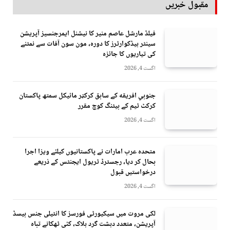
مقبول خبریں
فیلڈ مارشل عاصم منیر کا نیشنل ایمرجنسیز آپریشن
سینٹر ہیڈکوارٹرز کا دورہ، مون سون آفات سے نمٹنے
کی تیاریوں کا جائزہ
اگست 4, 2026
جنوبي افريقه کے سابق کرکټر مائیکل سمتھ پاکستان
کرکٹ ٹیم کے بیٹنگ کوچ مقرر
اگست 4, 2026
متحدہ عرب امارات نے پاکستانیوں کیلئے ویزا اجرا
بحال کر دیا، رجسٹرڈ ٹریول ایجنٹس کے ذریعے
درخواستیں قبول
اگست 4, 2026
لکی مروت میں سیکیورٹی فورسز کا انٹیلی جنس بیسڈ
آپریشن، متعدد دہشت گرد ہلاک، کئی ٹھکانے تباہ