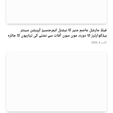
فیلڈ مارشل عاصم منیر کا نیشنل ایمرجنسیز آپریشن سینٹر
ہیڈکوارٹرز کا دورہ، مون سون آفات سے نمٹنے کی تیاریوں کا جائزہ
اگست 4, 2026