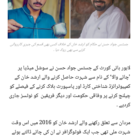
جسٹس جواد حسن نے حکام کو ارشد خان کے خلاف کسی بھی قسم کی جبری کارروائی
کرنے سے بھی روک دیا ۔
لاہور ہائی کورٹ کے جسٹس جواد حسن نے سوشل میڈیا پر
’چائے والا‘ کے نام سے شہرت حاصل کرنے والے ارشد خان کے
کمپیوٹرائزڈ شناختی کارڈ اور پاسپورٹ بلاک کرنے کے فیصلے کو
چیلنج کرنے پر وفاقی حکومت اور دیگر فريقين کو نوٹسز جاری
کردیے ۔
مردان سے تعلق رکھنے والے ارشد خان کو 2016 میں اس وقت
شہرت ملی تھی جب ایک فوٹوگرافر نے ان کی چائے ڈالتے ہوئے