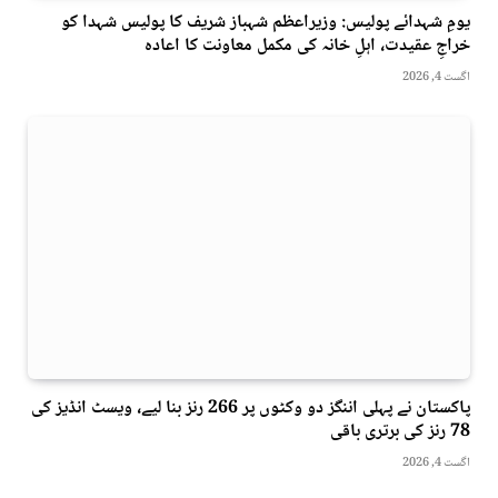
یومِ شہدائے پولیس: وزیراعظم شہباز شریف کا پولیس شہدا کو
خراجِ عقیدت، اہلِ خانہ کی مکمل معاونت کا اعادہ
اگست 4, 2026
پاکستان نے پہلی اننگز دو وکٹوں پر 266 رنز بنا لیے، ویسٹ انڈیز کی
78 رنز کی برتری باقی
اگست 4, 2026