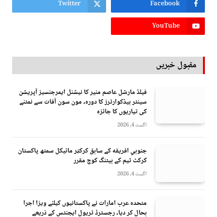
Twitter
Facebook
YouTube
مقبول خبریں
فیلڈ مارشل عاصم منیر کا نیشنل ایمرجنسیز آپریشن
سینٹر ہیڈکوارٹرز کا دورہ، مون سون آفات سے نمٹنے
کی تیاریوں کا جائزہ
اگست 4, 2026
جنوبي افريقه کے سابق کرکټر مائیکل سمتھ پاکستان
کرکٹ ٹیم کے بیٹنگ کوچ مقرر
اگست 4, 2026
متحدہ عرب امارات نے پاکستانیوں کیلئے ویزا اجرا
بحال کر دیا، رجسٹرڈ ٹریول ایجنٹس کے ذریعے