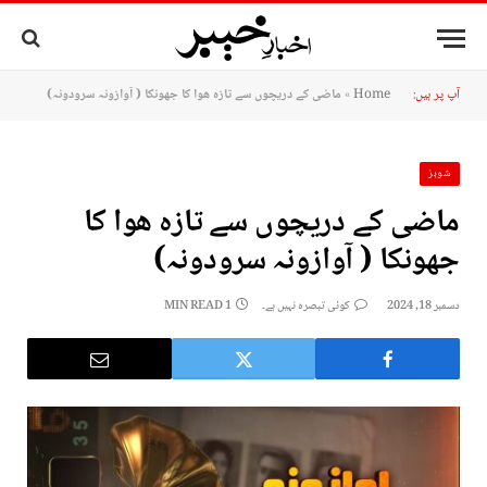
آپ پر ہیں:
Home
»
ماضی کے دریچوں سے تازہ ھوا کا جھونکا ( آوازونہ سرودونہ)
شوبز
ماضی کے دریچوں سے تازہ ھوا کا
جھونکا ( آوازونہ سرودونہ)
دسمبر 18, 2024
کوئی تبصرہ نہیں ہے۔
1 MIN READ