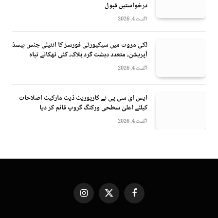
درخواستیں قبول
اگست 4, 2026
لکی مروت میں سیکیورٹی فورسز کا انٹیلی جنس بیسڈ
آپریشن، متعدد دہشت گرد ہلاک، کئی ٹھکانے تباہ
اگست 4, 2026
ایس ای سی پی نے کارپوریٹ ڈیٹ مارکیٹ اصلاحات
کیلئے اعلیٰ سطحی ورکنگ گروپ قائم کر دیا
اگست 4, 2026
Instagram
X
Facebook
(Twitter)