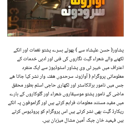
پشاور( حسن علیشاہ سے ) بھولے بسرے پشتو نغمات اور انکے
لکھنے والے شعراء گیت نگاروں کی فنی اور ادبی خدمات کے
اعتراف میں خیبر ٹی وی پشاور اسٹوڈیوز سے ایک منفرد
معلوماتی پروگرام ( آوازونہ سرحدوں ھفتہ وار نشر کیا جاتا ھے
جس میں نامور براڈکاسٹر اور لکھاری حاجی اسلم بطور محقق
ماضی کے نامور پشتو موسیقاروں شعراء اور گلوکاروں کے بارے
میں مفید مستند معلومات فراہم کرتے ہیں اور گراموفون پہ انکے
ریکارڈ گیت بھی نشر کرتے ہیں اس پروگرام کو پروڈیوس کرتے
ہیں فہمید خان جبکہ آمین مشال میزبان ہیں۔