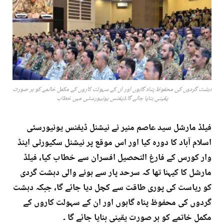
دہشت گردوں کی محفوظ پناہ گاہوں اور ان کے سہولت کاروں کے مکمل خاتمے کو ہر صورت
یقینی بنایا جائے گا،ڈیفنس یونیورسٹی میں خطاب
فیلڈ مارشل سید عاصم منیر نے نیشنل ڈیفنس یونیورسٹی
اسلام آباد کا دورہ کیا اور اس موقع پر نیشنل سکیورٹی اینڈ
وار کورس کے فارغ التحصیل افسران سے خطاب کیا، فیلڈ
مارشل کا کیہنا تھا کہ سرحد پار سے ہونے والی دہشت گردی
کو ریاست کی پوری طاقت سے کچل دیا جائے گا، جبکہ دہشت
گردوں کی محفوظ پناہ گاہوں اور ان کے سہولت کاروں کے
مکمل خاتمے کو ہر صورت یقینی بنایا جائے گا ۔