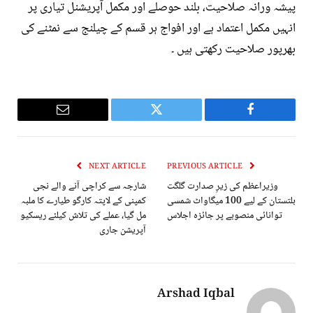
پیشہ ورانہ صلاحیت، بلند حوصلے اور مکمل آپریشنل تیاری پر
انہیں مکمل اعتماد ہے اور افواج ہر قسم کے چیلنج سے نمٹنے کی
بھرپور صلاحیت رکھتی ہیں ۔
Email
Twitter
Facebook
NEXT ARTICLE
PREVIOUS ARTICLE
وزیراعظم کی زیرِ صدارت گلگت
شارجہ سے کراچی آنے والے نجی
بلتستان کے لیے 100 میگاواٹ شمسی
کمپنی کے لاپتہ کارگو طیارے کا ملبہ
توانائی منصوبے پر جائزہ اجلاس
مل گیا، عملے کی تلاش کیلئے ریسکیو
آپریشن جاری
Arshad Iqbal