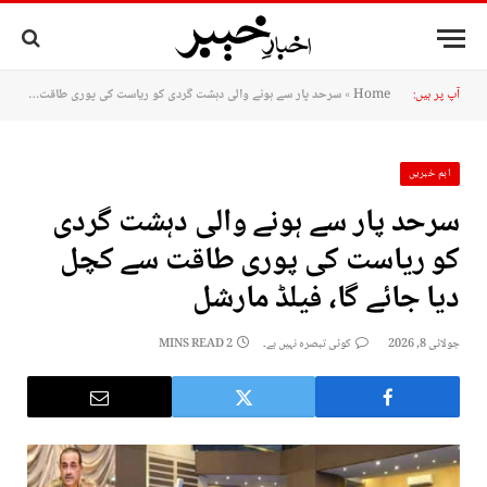
آپ پر ہیں:
Home
»
سرحد پار سے ہونے والی دہشت گردی کو ریاست کی پوری طاقت سے کچل دیا جائے گا، فيلڈ مارشل
اہم خبریں
سرحد پار سے ہونے والی دہشت گردی
کو ریاست کی پوری طاقت سے کچل
دیا جائے گا، فيلڈ مارشل
جولائی 8, 2026
کوئی تبصرہ نہیں ہے۔
2 MINS READ