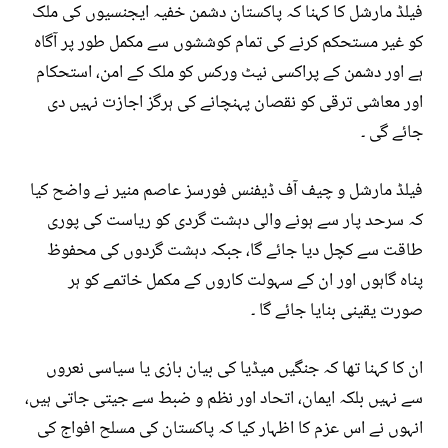
فیلڈ مارشل کا کہنا کہ پاکستان دشمن خفیہ ایجنسیوں کی ملک
کو غیر مستحکم کرنے کی تمام کوششوں سے مکمل طور پر آگاہ
ہے اور دشمن کے پراکسی نیٹ ورکس کو ملک کے امن، استحکام
اور معاشی ترقی کو نقصان پہنچانے کی ہرگز اجازت نہیں دی
جائے گی ۔
فیلڈ مارشل و چیف آف ڈیفنس فورسز عاصم منیر نے واضح کیا
کہ سرحد پار سے ہونے والی دہشت گردی کو ریاست کی پوری
طاقت سے کچل دیا جائے گا، جبکہ دہشت گردوں کی محفوظ
پناہ گاہوں اور ان کے سہولت کاروں کے مکمل خاتمے کو ہر
صورت یقینی بنایا جائے گا ۔
ان کا کہنا تھا کہ جنگیں میڈیا کی بیان بازی یا سیاسی نعروں
سے نہیں بلکہ ایمان، اتحاد اور نظم و ضبط سے جیتی جاتی ہیں،
انہوں نے اس عزم کا اظہار کیا کہ پاکستان کی مسلح افواج کی