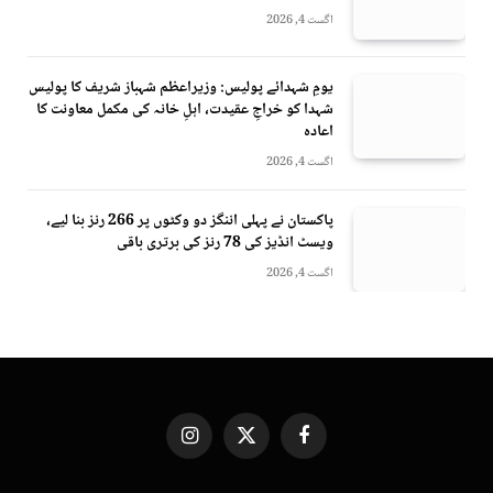
اگست 4, 2026
یومِ شہدائے پولیس: وزیراعظم شہباز شریف کا پولیس
شہدا کو خراجِ عقیدت، اہلِ خانہ کی مکمل معاونت کا
اعادہ
اگست 4, 2026
پاکستان نے پہلی اننگز دو وکٹوں پر 266 رنز بنا لیے،
ویسٹ انڈیز کی 78 رنز کی برتری باقی
اگست 4, 2026
Instagram
X
Facebook
(Twitter)