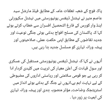
پاک فوج کے شعبہ تعلقات عامہ کے مطابق فیلڈ مارشل سید
عاصم منیر نے نیشنل ڈیفنس یونیورسٹی میں نیشنل سکیورٹی
اینڈ وار کورس کے فارغ التحصیل افسران سے خطاب کرتے ہوئے
کہا کہ پاکستان کی مسلح افواج بدلتی ہوئی جنگی نوعیت اور
جدید تقاضوں کے مطابق اپنی حکمتِ عملی، صلاحیتوں اور
پیشہ ورانہ تیاری کو مسلسل جدید بنا رہی ہیں۔
اُنہوں نے کہا کہ نیشنل ڈیفنس یونیورسٹی مستقبل کی عسکری
اور سول قیادت کی اعلیٰ معیار کی تربیت میں کلیدی کردار ادا
کر رہی ہے جو قومی سلامتی اور ریاستی اداروں کی مضبوطی
کے لیے نہایت اہم ہے،انہوں نے جنگ کے بدلتے ہوئے انداز میں
اسٹریٹجک وضاحت، مؤثر منصوبہ بندی اور پیشہ ورانہ تیاری
کی اہمیت پر زور دیا ۔