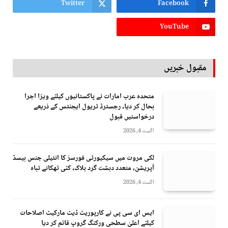
Twitter
Facebook
YouTube
مقبول خبریں
متحدہ عرب امارات نے پاکستانیوں کیلئے ویزا اجرا
بحال کر دیا، رجسٹرڈ ٹریول ایجنٹس کے ذریعے
درخواستیں قبول
اگست 4, 2026
لکی مروت میں سیکیورٹی فورسز کا انٹیلی جنس بیسڈ
آپریشن، متعدد دہشت گرد ہلاک، کئی ٹھکانے تباہ
اگست 4, 2026
ایس ای سی پی نے کارپوریٹ ڈیٹ مارکیٹ اصلاحات
کیلئے اعلیٰ سطحی ورکنگ گروپ قائم کر دیا