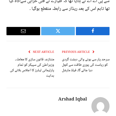
سے پی اے اے نے بتایا تھا کہ طیارے نے فنی خرابی سےآگاہ کیا
تھا تاہم اس کے بعد ریڈار سے رابطہ منقطع ہوگیا ۔
Email
Twitter
Facebook
NEXT ARTICLE
PREVIOUS ARTICLE
سرحد پار سے ہونے والی دہشت گردی
متنازعہ قانون سازی کا معاملہ،
کو ریاست کی پوری طاقت سے کچل
وزیراعلیٰ کی سپیکر کو تمام
دیا جائے گا، فيلڈ مارشل
پارلیمانی لیڈرز کا اجلاس بلانے کی
ہدایت
Arshad Iqbal