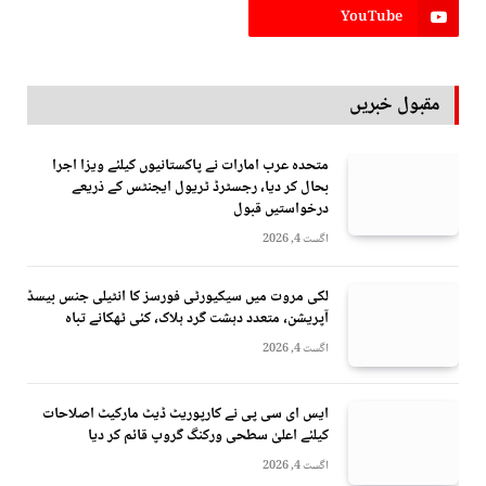
YouTube
مقبول خبریں
متحدہ عرب امارات نے پاکستانیوں کیلئے ویزا اجرا
بحال کر دیا، رجسٹرڈ ٹریول ایجنٹس کے ذریعے
درخواستیں قبول
اگست 4, 2026
لکی مروت میں سیکیورٹی فورسز کا انٹیلی جنس بیسڈ
آپریشن، متعدد دہشت گرد ہلاک، کئی ٹھکانے تباہ
اگست 4, 2026
ایس ای سی پی نے کارپوریٹ ڈیٹ مارکیٹ اصلاحات
کیلئے اعلیٰ سطحی ورکنگ گروپ قائم کر دیا
اگست 4, 2026