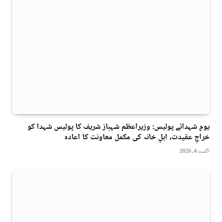
یومِ شہدائے پولیس: وزیراعظم شہباز شریف کا پولیس شہدا کو
خراجِ عقیدت، اہلِ خانہ کی مکمل معاونت کا اعادہ
اگست 4, 2026