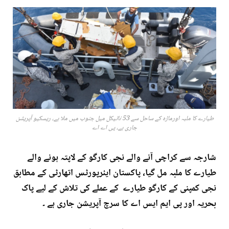
طیارے کا ملبہ اورماڑہ کے ساحل سے 53 ناٹیکل میل جنوب میں ملا ہے، ریسکیو آپریشن
جاری ہے، پی اے اے
شارجہ سے کراچی آنے والے نجی کارگو کے لاپتہ ہونے والے
طیارے کا ملبہ مل گیا، پاکستان ایئرپورٹس اتھارٹی کے مطابق
نجی کمپنی کے کارگو طیارے کے عملے کی تلاش کے لیے پاک
بحریہ اور پی ایم ایس اے کا سرچ آپریشن جاری ہے ۔