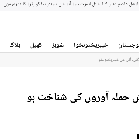
جنوبي افريقه کے سابق کرکټر مائیکل سمتھ پاکستان کرکٹ ٹیم کے بیٹنگ
ز
وچستان
خیبرپختونخوا
شوبز
کھیل
بلاگ
گئی، آئی جی خیبرپختونخوا
ش حملہ آوروں کی شناخت ہو