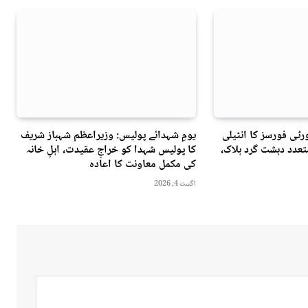
ٹی فورسز کا انٹیلی
یومِ شہدائے پولیس: وزیراعظم شہباز شریف
عدد دہشت گرد ہلاک،
کا پولیس شہدا کو خراجِ عقیدت، اہلِ خانہ
کی مکمل معاونت کا اعادہ
اگست 4, 2026