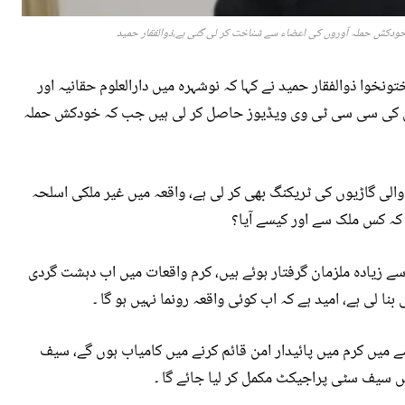
ودکش حملہ آوروں کی اعضاء سے شناخت کر لی گئی ہے،ذوالفقار حمید
نخوا ذوالفقار حمید نے کہا کہ نوشہرہ میں دارالعلوم حقانیہ اور
وں کی سی سی ٹی وی ویڈیوز حاصل کر لی ہیں جب کہ خودکش حملہ
والی گاڑیوں کی ٹریکنگ بھی کر لی ہے، واقعہ میں غیر ملکی اسلحہ
 کہ کس ملک سے اور کیسے آیا؟
ہوں نے کہا کہ کرم میں حالات خراب کرنے والے 100 سے زیادہ ملزمان گرفتار ہوئے ہیں، کرم واقعات میں اب دہشت گردی
ا لی ہے، امید ہے کہ اب کوئی واقعہ رونما نہیں ہو گا ۔
ے میں کرم میں پائیدار امن قائم کرنے میں کامیاب ہوں گے، سیف
 سیف سٹی پراجیکٹ مکمل کر لیا جائے گا ۔