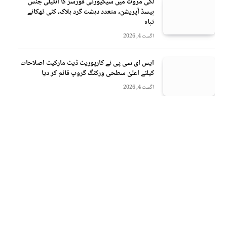
لکی مروت میں سیکیورٹی فورسز کا انٹیلی جنس
بیسڈ آپریشن، متعدد دہشت گرد ہلاک، کئی ٹھکانے
تباہ
اگست 4, 2026
ایس ای سی پی نے کارپوریٹ ڈیٹ مارکیٹ اصلاحات
کیلئے اعلیٰ سطحی ورکنگ گروپ قائم کر دیا
اگست 4, 2026