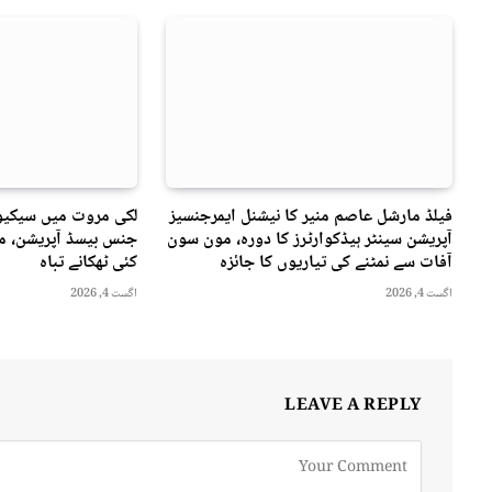
فیلڈ مارشل عاصم منیر کا نیشنل ایمرجنسیز
لکی مروت میں سیکیور
آپریشن سینٹر ہیڈکوارٹرز کا دورہ، مون سون
جنس بیسڈ آپریشن، مت
آفات سے نمٹنے کی تیاریوں کا جائزہ
کئی ٹھکانے تباہ
اگست 4, 2026
اگست 4, 2026
LEAVE A REPLY