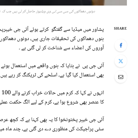
دونوں دھماکوں کی سی سی ٹی وی ویڈیوز حاصل کر لی ہیں جب کہ خ
پشاور میں میڈیا سے گفتگو کرتے ہوئے آئی جی خیبرپختو
SHARE
بنوں دھماکوں کی تحقیقات جاری ہیں، دونوں دھماک
آوروں کی اعضاء سے شناخت کر لی گئی ہے ۔
آئی جی پی نے بتایا کہ بنوں واقعے میں استعمال ہونے 
بھی استعمال کیا گیا ہے، اسلحے کی ٹریکنگ کر رہے ہیں
ان
کا عنصر بھی شروع ہوا ہے، کرم کے لیے الگ حکمت عملی بن
آئی جی خیبر پختونخوا کا یہ بھی کہنا ہے کہ کچھ عرص
سٹی پراجیکٹ کی منظوری دے دی گئی ہے، چند ماہ میں