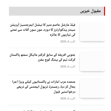
مقبول خبریں
فیلڈ مارشل عاصم منیر کا نیشنل ایمرجنسیز آپریشن
سینٹر ہیڈکوارٹرز کا دورہ، مون سون آفات سے نمٹنے
کی تیاریوں کا جائزہ
اگست 4, 2026
جنوبي افريقه کے سابق کرکټر مائیکل سمتھ پاکستان
کرکٹ ٹیم کے بیٹنگ کوچ مقرر
اگست 4, 2026
متحدہ عرب امارات نے پاکستانیوں کیلئے ویزا اجرا
بحال کر دیا، رجسٹرڈ ٹریول ایجنٹس کے ذریعے
درخواستیں قبول
اگست 4, 2026