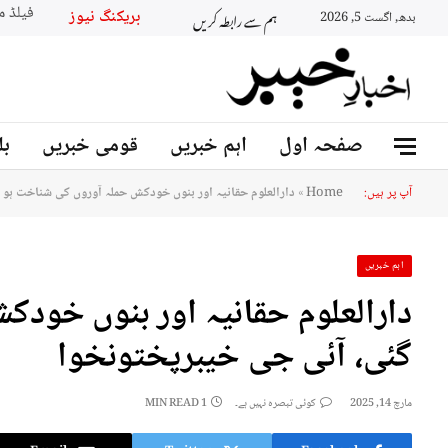
ہم سے رابطہ کریں
بریکنگ نیو
بدھ, اگست 5, 2026
صفحہ اول
اہم خبریں
قومی خبریں
بل
آپ پر ہیں:
Home
»
دارالعلوم حقانیہ اور بنوں خودکش حملہ آوروں کی شناخت ہو 
اہم خبریں
دارالعلوم حقانیہ اور بنوں خودک
گئی، آئی جی خیبرپختونخوا
مارچ 14, 2025
کوئی تبصرہ نہیں ہے۔
1 MIN READ