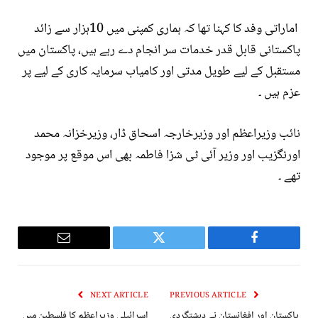
اماراتی وفد کا کہنا تھا کہ ہماری کمپنی میں 10ہزار سے زائد
پاکستانی قابل قدر خدمات سر انجام دے رہے ہیں، پاکستان میں
مستقبل کے لیے طویل مدتی اور کامیاب سرمایہ کاری کے لیے پر
عزم ہیں ۔
نائب وزیراعظم اور وزیرخارجہ اسحاق ڈار، وزیرخزانہ محمد
اورنگزیب اور وزیر آئی ٹی شزا فاطمہ بھی اس موقع پر موجود
تھے ۔
Email
Twitter
Facebook
NEXT ARTICLE
PREVIOUS ARTICLE
پاکستان اور افغانستان نے دہشتگردی
اسرائیلی وزیراعظم کا فلسطین میں