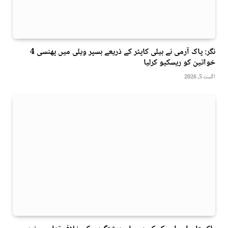
نگر: پاک آرمی نے ہیلی کاپٹر کے ذریعے ہسپر ویلی میں پھنسی 4
خواتین کو ریسکیو کرلیا
اگست 5, 2026