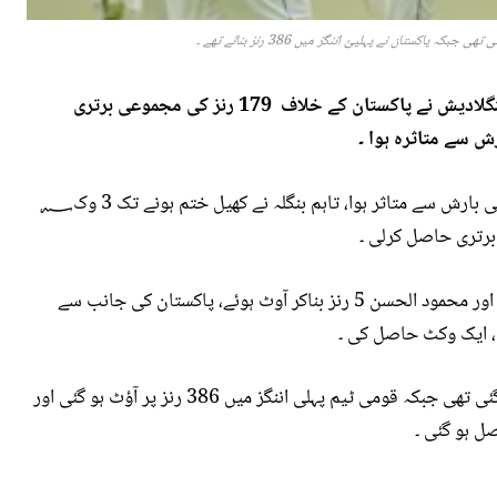
ڈھاکہ ٹیسٹ کے چوتھے روز کا کھیل ختم ہونے تک بنگلادیش نے پاکستان کے خلاف 179 رنز کی مجموعی برتری
ڈھاکہ میں جاری پہلے ٹیسٹ کے چوتھے روز کا کھیل بھی بارش سے متاثر ہوا، تاہم بنگلہ نے کھیل ختم ہونے تک 3 وک؁
مومن الحق 56 اور محمود الحسن 5 رنز بناکر آوٹ ہوئے، پاکستان کی جانب سے
، ایک وکٹ حاصل کی ۔
بنگلادیش کی ٹیم پہلی اننگز میں 413 رنز پر آؤٹ ہو گئی تھی جبکہ قومی ٹیم پہلی اننگز میں 386 رنز پر آؤٹ ہو گئی اور