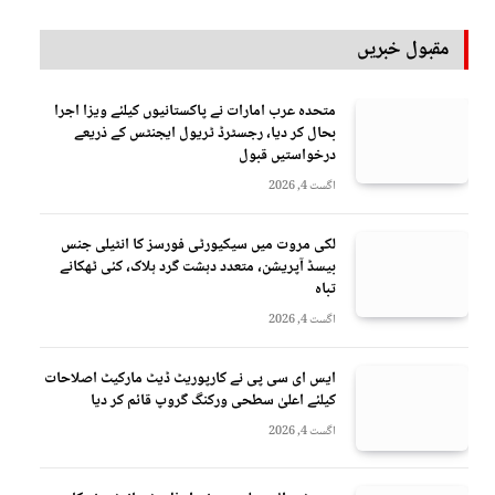
مقبول خبریں
متحدہ عرب امارات نے پاکستانیوں کیلئے ویزا اجرا
بحال کر دیا، رجسٹرڈ ٹریول ایجنٹس کے ذریعے
درخواستیں قبول
اگست 4, 2026
لکی مروت میں سیکیورٹی فورسز کا انٹیلی جنس
بیسڈ آپریشن، متعدد دہشت گرد ہلاک، کئی ٹھکانے
تباہ
اگست 4, 2026
ایس ای سی پی نے کارپوریٹ ڈیٹ مارکیٹ اصلاحات
کیلئے اعلیٰ سطحی ورکنگ گروپ قائم کر دیا
اگست 4, 2026