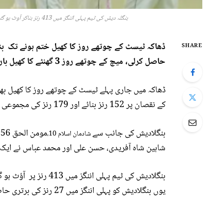
بنگلہ دیش کی ٹیم پہلی اننگز میں 413 رنز بناکر آوٹ ہو گئی تھی جبکہ پاکستان نے پہلیئ اننگز میں 386 رنز بنائے تھے ۔
SHARE
حاصل کرلی، میچ کے چوتھے روز 3 گھنٹے کا کھیل بارش سے متاثرہ ہوا ۔
کے نقصان پر 152 رنز بنائے اور 179 رنز کی مجموعی برتری حاصل کرلی ۔
بنگلادیش کی جانب سے
شادمان اسلام 10،
شاہین شاہ آفریدی، حسن علی اور محمد عباس نے ایک
یوں بنگلادیش کو پہلی اننگز میں 27 رنز کی برتری حاصل ہو گئی ۔