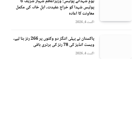
یومِ شہدائے پولیس: وزیراعظم شہباز شریف کا
پولیس شہدا کو خراجِ عقیدت، اہلِ خانہ کی مکمل
معاونت کا اعادہ
اگست 4, 2026
پاکستان نے پہلی اننگز دو وکٹوں پر 266 رنز بنا لیے،
ویسٹ انڈیز کی 78 رنز کی برتری باقی
اگست 4, 2026