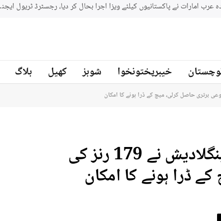
وچستان
خیبرپختونخوا
شوبز
کھیل
بلاگ
ڈھاکہ ٹیسٹ کا چوتھا روز ختم، بنگلادیش نے 179 رنز کی
ے ڈرا ہونے کا امکان