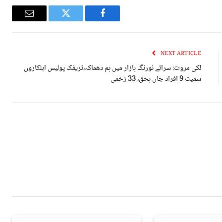
Email
Twitter
Facebook
NEXT ARTICLE
لکی مروت: سرائے نورنگ بازار میں بم دھماکہ،ٹریفک پولیس اہلکاروں
سمیت 9 افراد جاں بحق، 33 زخمی