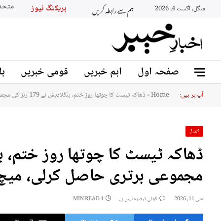
ہم سے رابطہ کریں
بریکنگ نیوز
منگل, اگست 4, 2026
صفحہ اول
اہم خبریں
قومی خبریں
بل
آپ پر ہیں:
Home
»
ڈھاکہ ٹیسٹ کا چوتھا روز ختم، بنگلادیش نے 179 رنز کی مجموعی برتری حاصل کرلی، میچ کے ڈرا ہونے کا امکان
کھیل
مجموعی برتری حاصل کرلی، میچ ک
مئی 11, 2026
کوئی تبصرہ نہیں ہے۔
1 MIN READ