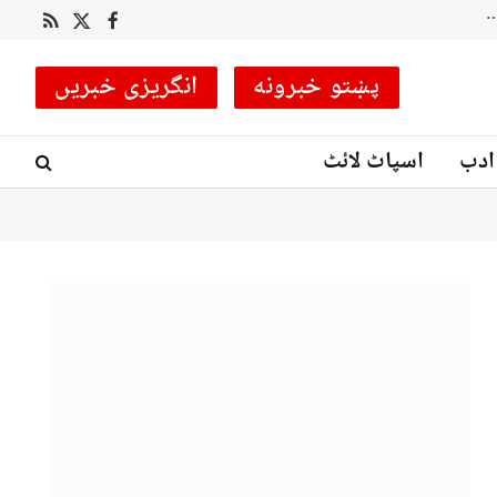
لکی مروت میں سیکیورٹی فورسز کا انٹیلی جنس بیسڈ آپریشن، متعدد دہشت گرد ہلاک، کئی ٹھکانے تباہ
RSS
Facebook
X
(Twitter)
پښتو خبرونه
انگریزی خبریں
ادب
اسپاٹ لائٹ