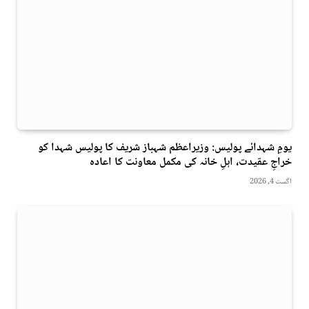
یومِ شہدائے پولیس: وزیراعظم شہباز شریف کا پولیس شہدا کو
خراجِ عقیدت، اہلِ خانہ کی مکمل معاونت کا اعادہ
اگست 4, 2026