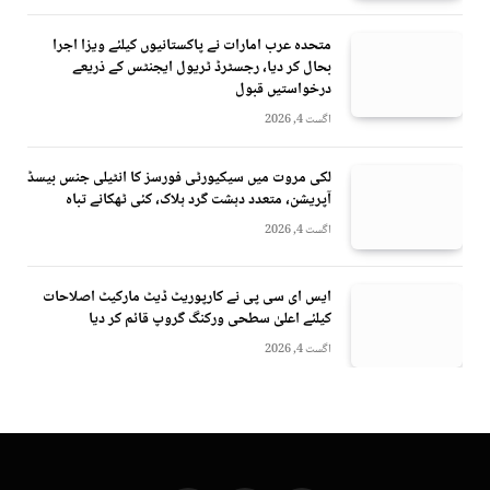
متحدہ عرب امارات نے پاکستانیوں کیلئے ویزا اجرا
بحال کر دیا، رجسٹرڈ ٹریول ایجنٹس کے ذریعے
درخواستیں قبول
اگست 4, 2026
لکی مروت میں سیکیورٹی فورسز کا انٹیلی جنس بیسڈ
آپریشن، متعدد دہشت گرد ہلاک، کئی ٹھکانے تباہ
اگست 4, 2026
ایس ای سی پی نے کارپوریٹ ڈیٹ مارکیٹ اصلاحات
کیلئے اعلیٰ سطحی ورکنگ گروپ قائم کر دیا
اگست 4, 2026