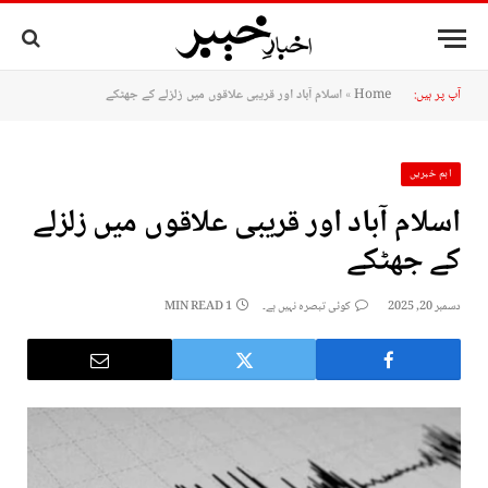
آپ پر ہیں:
Home
»
اسلام آباد اور قریبی علاقوں میں زلزلے کے جھٹکے
اہم خبریں
اسلام آباد اور قریبی علاقوں میں زلزلے
کے جھٹکے
دسمبر 20, 2025
کوئی تبصرہ نہیں ہے۔
1 MIN READ