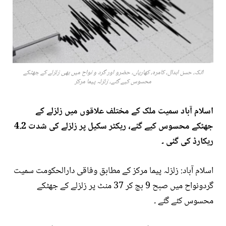
اٹک، حسن ابدال، کامرہ، کھاریاں، حضرو اور گرد و نواح میں بھی زلزلے کے جھٹکے
محسوس کیے گئے، زلزلہ پیما مرکز
اسلام آباد سمیت ملک کے مختلف علاقوں میں زلزلے کے
جھٹکے محسوس کیے گئے، ریکٹر سکیل پر زلزلے کی شدت 4.2
ریکارڈ کی گئی ۔
اسلام آباد: زلزلہ پیما مرکز کے مطابق وفاقی دارالحکومت سمیت
گردونواح میں صبح 9 بج کر 37 منٹ پر زلزلے کے جھٹکے
محسوس کئے گئے ۔