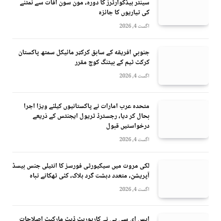
سینٹر ہیڈکوارٹرز کا دورہ، مون سون آفات سے نمٹنے
کی تیاریوں کا جائزہ
اگست 4, 2026
جنوبي افريقه کے سابق کرکټر مائیکل سمتھ پاکستان
کرکٹ ٹیم کے بیٹنگ کوچ مقرر
اگست 4, 2026
متحدہ عرب امارات نے پاکستانیوں کیلئے ویزا اجرا
بحال کر دیا، رجسٹرڈ ٹریول ایجنٹس کے ذریعے
درخواستیں قبول
اگست 4, 2026
لکی مروت میں سیکیورٹی فورسز کا انٹیلی جنس بیسڈ
آپریشن، متعدد دہشت گرد ہلاک، کئی ٹھکانے تباہ
اگست 4, 2026
ایس ای سی پی نے کارپوریٹ ڈیٹ مارکیٹ اصلاحات