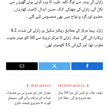
زلزلے کی وجہ سے لوگ کلمہ طیبہ کا ورد کرتے ہوئے گھروں سے
نکل آئے، زلزلے کے جھٹکے اٹک، حسن ابدال، کامرہ، کھاریاں،
حضرو اور گرد و نواح میں بھی محسوس کیے گئے ۔
زلزلہ پیما مرکز کے مطابق ریکٹر سکیل پر زلزلے کی شدت 4.2
ریکارڈ کی گئی جبکہ زلزلے کا مرکز تربیلا سے 50 کلو میٹر جنوب
مغرب تھا، اور گہرائی 15 کلومیٹر تھی ۔
Email
Twitter
Facebook
NEXT ARTICLE
PREVIOUS ARTICLE
توشہ خانہ ٹو کیس کی سزا 14 سال
عمران خان اور بشریٰ بی بی مجرمانہ
بعد شروع ہو گی ، عطا تارڑ
خیانت کے مرتکب پائے گئے ، سپیشل
کورٹ کا تحریری فیصلہ جاری