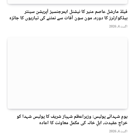
فیلڈ مارشل عاصم منیر کا نیشنل ایمرجنسیز آپریشن سینٹر
ہیڈکوارٹرز کا دورہ، مون سون آفات سے نمٹنے کی تیاریوں کا جائزہ
اگست 4, 2026
یومِ شہدائے پولیس: وزیراعظم شہباز شریف کا پولیس شہدا کو
خراجِ عقیدت، اہلِ خانہ کی مکمل معاونت کا اعادہ
اگست 4, 2026