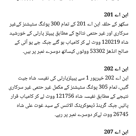
این اے 201
سکھر کے حلقہ این اے 201 کے تمام 300 پولنگ سٹیشنز کےغیر
سرکاری اور غیر حتمی نتائج کے مطابق پیپلز پارٹی کے خورشید
شاہ 120219 ووٹ لے کر کامیاب ہو گئے جبکہ جے یو آئی کے
صالح انڈھڑ 53302 ووٹوں کیساتھ دوسرے نمبر پر ہیں۔
این اے 202
این اے 202 خیرپور 1 سے پیپلزپارٹی کی نفیسہ شاہ جیت
گئیں، تمام 305 پولنگ سٹیشنز کے مکمل غیر حتمی غیر سرکاری
نتیجے کے مطابق نفیسہ شاہ 121756 ووٹ لے کر کامیاب قرار
پائیں جبکہ گرینڈ ڈیموکریٹک الائنس کے سید غوث علی شاہ
26745 ووٹ لےکر دوسرے نمبر پر رہے۔
این اے 207