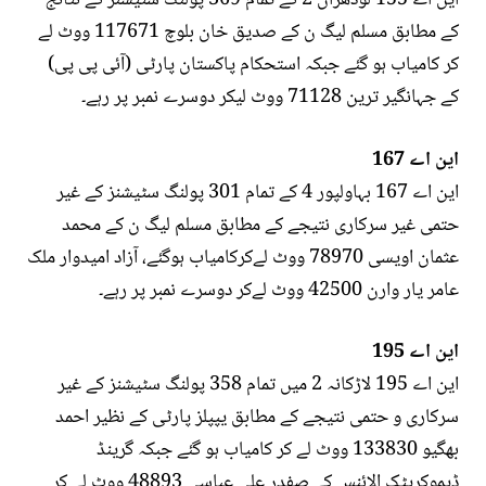
این اے 155 لودھراں 2 کے تمام 369 پولنگ سٹیشنز کے نتائج
کے مطابق مسلم ليگ ن کے صدیق خان بلوچ 117671 ووٹ لے
کر کامیاب ہو گئے جبکہ استحکام پاکستان پارٹی (آئی پی پی)
کے جہانگیر ترین 71128 ووٹ لیکر دوسرے نمبر پر رہے۔
این اے 167
این اے 167 بہاولپور 4 کے تمام 301 پولنگ سٹیشنز کے غیر
حتمی غیر سرکاری نتیجے کے مطابق مسلم ليگ ن کے محمد
عثمان اویسی 78970 ووٹ لےکرکامیاب ہوگئے، آزاد امیدوار ملک
عامر یار وارن 42500 ووٹ لےکر دوسرے نمبر پر رہے۔
این اے 195
این اے 195 لاڑکانہ 2 میں تمام 358 پولنگ سٹیشنز کے غیر
سرکاری و حتمی نتیجے کے مطابق یپپلز پارٹی کے نظیر احمد
بھگیو 133830 ووٹ لے کر کامیاب ہو گئے جبکہ گرینڈ
ڈیموکریٹک الائنس کے صفدر علی عباسی 48893 ووٹ لے کر