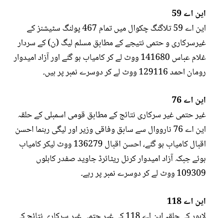
این اے 59
این اے 59 تلاگنگ چکوال میں تمام 467 پولنگ سٹیشنز کے
غیرسرکاری و حتمی نتیجے کے مطابق مسلم لیگ (ن) کے سردار
غلام عباس 141680 ووٹ لے کر کامیاب ہو گئے اور آزاد امیدوار
رومان احمد 129116 ووٹ لے کر دوسرے نمبر پر ہیں۔
این اے 76
غیر حتمی غیر سرکاری نتائج کے مطابق قومی اسمبلی کے حلقہ
این اے 76 نارووال سے سابق وفاقی وزیر اور لیگی رہنما احسن
اقبال کامیاب ہو گئے، احسن اقبال 136279 ووٹ لیکر کامیاب
ہوئے جبکہ آزاد امیدوار کرنل ریٹائرڈ جاوید صفدر کاہلوں
109309 ووٹ لے کر دوسرے نمبر پر رہے۔
این اے 118
لاہور کے حلقہ این اے 118 کے غیر حتمی غیر سرکاری نتائج کے