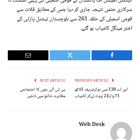
الیکشن کمیشن آف پاکستان نے قومی اسمبلی کی پہلی نشست کا
سرکاری حتمی نتیجہ جاری کر دیا جس کے مطابق قلات سے
قومی اسمبلی کے حلقہ 261 سے بلوچستان نیشنل پارٹی کے
اختر مینگل کامیاب ہو گئے۔
Email
Twitter
Facebook
NEXT ARTICLE
PREVIOUS ARTICLE
این اے 130 میں نوازشریف 1لاکھ
پی ٹی آئی بنوں کا احتجاجی
71ہزار24 ووٹ لےکر کامیاب
مظاہرہ، نتائج میں تاخیر
Web Desk