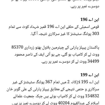
دوسرے نمبر پر رہے۔
این اے 196
قومی اسمبلی کے حلقے این اے 196 قمبر شہداد کوٹ سے تمام
303 پولنگ سٹیشنز کا غیر سرکاری نتیجہ آ گیا۔
پاکستان پیپلز پارٹی کے چیئرمین بلاول بھٹو زرداری 85370
ووٹ لے کر کامیاب ہو گئے، جے یو آئی ایف کے ناصر محمود
34499 ووٹ لے کر دوسرے نمبر پر رہے۔
این اے 199
این اے 195 لاڑکانہ 2 میں تمام 367 پولنگ سٹیشنز کے غیر
سرکاری و حتمی نتیجے کے مطابق یپپلز پارٹی کے علی گوہر خان
154832 ووٹ لے کر کامیاب ہوئے ہیں جبکہ جمعیت علمائے
اسلام کے عبدالقیوم 40204 ووٹ لے کر دوسرے نمبر پر ہیں۔