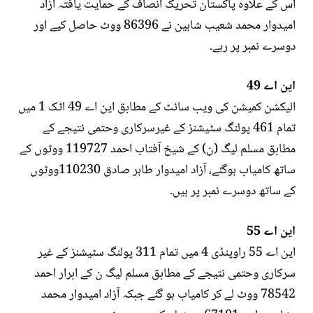
اس کے علاوہ پاکستان تحریک انصاف کے حمایت یافتہ آزاد
امیدوار محمد شعیب شاہین نے 86396 ووٹ حاصل کیے اور
دوسرے نمبر پر رہے۔
این اے 49
الیکشن کمیشن کی ویب سائٹ کے مطابق این اے 49 اٹک 1 میں
تمام 461 پولنگ سٹیشنز کے غیرسرکاری وحتمی نتیجے کے
مطابق مسلم لیگ (ن) کے شیخ آفتاب احمد 119727 ووٹوں کے
ساتھ کامیاب ہوگئے، آزاد امیدوار طاہر صادق 110230ووٹوں
کے ساتھ دوسرے نمبر پر ہیں۔
این اے 55
این اے 55 راوپنڈی 4 میں تمام 311 پولنگ سٹیشنز کے غیر
سرکاری وحتمی نتیجے کے مطابق مسلم لیگ ن کے ابرار احمد
78542 ووٹ لے کر کامیاب ہو گئے جبکہ آزاد امیدوار محمد