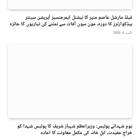
فیلڈ مارشل عاصم منیر کا نیشنل ایمرجنسیز آپریشن سینٹر
ہیڈکوارٹرز کا دورہ، مون سون آفات سے نمٹنے کی تیاریوں کا جائزہ
اگست 4, 2026
یومِ شہدائے پولیس: وزیراعظم شہباز شریف کا پولیس شہدا کو
خراجِ عقیدت، اہلِ خانہ کی مکمل معاونت کا اعادہ