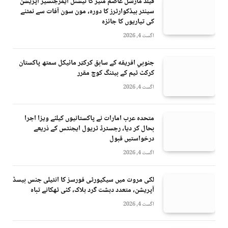
فیلڈ مارشل عاصم منیر کا نیشنل ایمرجنسیز آپریشن
سینٹر ہیڈکوارٹرز کا دورہ، مون سون آفات سے نمٹنے
کی تیاریوں کا جائزہ
اگست 4, 2026
جنوبي افريقه کے سابق کرکټر مائیکل سمتھ پاکستان
کرکٹ ٹیم کے بیٹنگ کوچ مقرر
اگست 4, 2026
متحدہ عرب امارات نے پاکستانیوں کیلئے ویزا اجرا
بحال کر دیا، رجسٹرڈ ٹریول ایجنٹس کے ذریعے
درخواستیں قبول
اگست 4, 2026
لکی مروت میں سیکیورٹی فورسز کا انٹیلی جنس بیسڈ
آپریشن، متعدد دہشت گرد ہلاک، کئی ٹھکانے تباہ
اگست 4, 2026