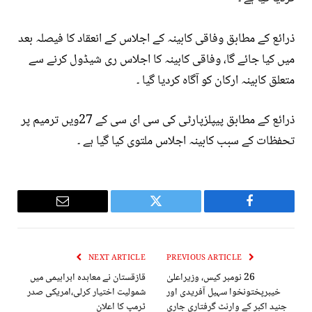
ذرائع کے مطابق وفاقی کابینہ کے اجلاس کے انعقاد کا فیصلہ بعد
میں کیا جائے گا، وفاقی کابینہ کا اجلاس ری شیڈول کرنے سے
متعلق کابینہ ارکان کو آگاہ کردیا گیا ۔
ذرائع کے مطابق پیپلزپارٹی کی سی ای سی کے 27ویں ترمیم پر
تحفظات کے سبب کابینہ اجلاس ملتوی کیا گیا ہے ۔
Email
Twitter
Facebook
NEXT ARTICLE
PREVIOUS ARTICLE
26 نومبر کیس، وزیراعلیٰ
قازقستان نے معاہدہ ابراہیمی میں
خیبرپختونخوا سہیل آفریدی اور
شمولیت اختیار کرلی،امریکی صدر
جنید اکبر کے وارنٹ گرفتاری جاری
ٹرمپ کا اعلان