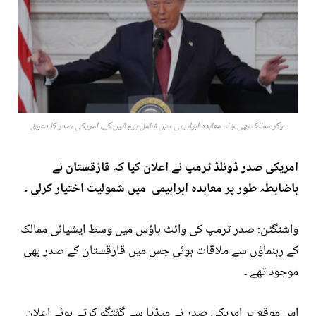
دیگر ممالک بھی جلد معاہدہ ابراہیمی میں شامل ہوجائیں گے، امریکی صدر کا دعویٰ
امریکی صدر ڈونلڈ ٹرمپ نے اعلان کیا کہ قازقستان نے
باضابطہ طور پر معاہدہ ابراہیمی میں شمولیت اختیار کرلی ۔
واشنگٹن: صدر ٹرمپ کی وائٹ ہاؤس میں وسط ایشیائی ممالک
کے رہنماؤں سے ملاقات ہوئی جس میں قازقستان کے صدر بھی
موجود تھے ۔
اس موقع پر امریکی صدر نے میڈیا سے گفتگو کرتے ہوئے اعلان