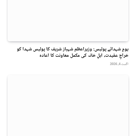
یومِ شہدائے پولیس: وزیراعظم شہباز شریف کا پولیس شہدا کو
خراجِ عقیدت، اہلِ خانہ کی مکمل معاونت کا اعادہ
اگست 4, 2026