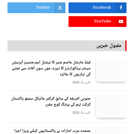
Twitter
Facebook
YouTube
مقبول خبریں
فیلڈ مارشل عاصم منیر کا نیشنل ایمرجنسیز آپریشن
سینٹر ہیڈکوارٹرز کا دورہ، مون سون آفات سے نمٹنے
کی تیاریوں کا جائزہ
اگست 4, 2026
جنوبي افريقه کے سابق کرکټر مائیکل سمتھ پاکستان
کرکٹ ٹیم کے بیٹنگ کوچ مقرر
اگست 4, 2026
متحدہ عرب امارات نے پاکستانیوں کیلئے ویزا اجرا