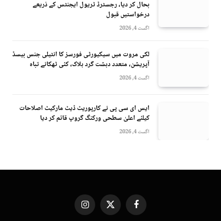
بحال کر دیا، رجسٹرڈ ٹریول ایجنٹس کے ذریعے
درخواستیں قبول
اگست 4, 2026
لکی مروت میں سیکیورٹی فورسز کا انٹیلی جنس بیسڈ
آپریشن، متعدد دہشت گرد ہلاک، کئی ٹھکانے تباہ
اگست 4, 2026
ایس ای سی پی نے کارپوریٹ ڈیٹ مارکیٹ اصلاحات
کیلئے اعلیٰ سطحی ورکنگ گروپ قائم کر دیا
اگست 4, 2026
Instagram
X
Facebook
(Twitter)