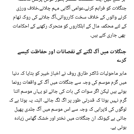
جنگلات کو فراہم کرنے،عوامی آگاہی مہم چلانے،خلاف ورزی
کرنے والوں کے خلاف سخت کارروائی،آگ جلانے کی روک تھام
کے لئے محکمہ مال کے اہلکاروں کو متحرک رکھنے کے احکامات
بھی جاری کئے ہیں۔
جنگلات میں آگ لگنے کے نقصانات اور حفاظت کیسے
کرے
ماہر ماحولیات ڈاکٹر طارق روف نے اخباز خیبر کو بتایا کہ دنیا
میں گرم موسم کی وجہ سے جنگلات میں آگ کے واقعات رونما
ہوتے ہیں لیکن اگر سوات کی بات کی جائے تو یہاں موسم اتنا
گرم نہیں ہوتا کہ قدرتی طور پر اگ لگ جائے۔ البتہ یہ ہوتا ہے کہ
لوگوں کی لاپراہی کہ وجہ سے اس موسم میں آگ جلدی پھیل
جاتی ہے کیونکہ ان جنگلات میں نختر اور خشک گھاس زیادہ
ہوتی ہے۔