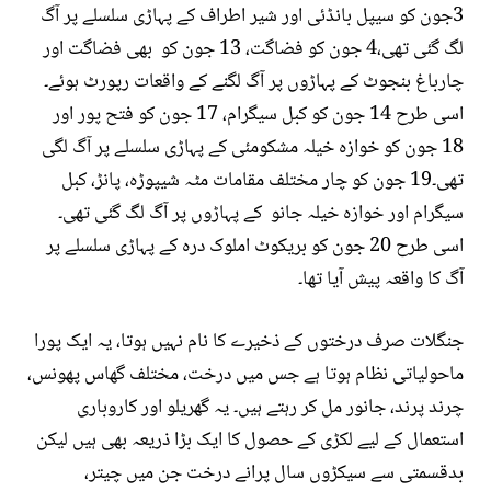
3جون کو سیپل بانڈئی اور شیر اطراف کے پہاڑی سلسلے پر آگ
لگ گئی تھی،4 جون کو فضاگت، 13 جون کو بھی فضاگت اور
چارباغ بنجوٹ کے پہاڑوں پر آگ لگنے کے واقعات رپورٹ ہوئے۔
اسی طرح 14 جون کو کبل سیگرام، 17 جون کو فتح پور اور
18 جون کو خوازہ خیلہ مشکومئی کے پہاڑی سلسلے پر آگ لگی
تھی۔19 جون کو چار مختلف مقامات مٹہ شیپوڑہ، پانڑ، کبل
سیگرام اور خوازہ خیلہ جانو کے پہاڑوں پر آگ لگ گئی تھی۔
اسی طرح 20 جون کو بریکوٹ املوک درہ کے پہاڑی سلسلے پر
آگ کا واقعہ پیش آیا تھا۔
جنگلات صرف درختوں کے ذخیرے کا نام نہیں ہوتا، یہ ایک پورا
ماحولیاتی نظام ہوتا ہے جس میں درخت، مختلف گھاس پھونس،
چرند پرند، جانور مل کر رہتے ہیں۔ یہ گھریلو اور کاروباری
استعمال کے لیے لکڑی کے حصول کا ایک بڑا ذریعہ بھی ہیں لیکن
بدقسمتی سے سیکڑوں سال پرانے درخت جن میں چیتر،