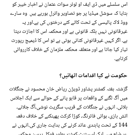
اس سلسلے میں ڈی ایف او لوئر سوات عثمان نے اخبار خیبر کو
بتایا کہ سوشل میڈیا پر جو تصاویر وائرل ہورہے ہیں وہ سارے
ووڈ لاک پالیسی کے تحت کاٹے کئے درختوں کی ہے۔اور یہ
غیرقانونی نہیں بلکہ قانونی ہے اور محکمہ اس کا اجازت دیتا
ہے۔ اگر کہیں غیرقانونی کٹائی ہوتی ہے تو اس کا ڈیمیج رپورٹ
تیار کیا جاتا ہے اور متعلقہ محکمہ ملزمان کے خلاف کارروائی
کرتاہے۔
حکومت نے کیا اقدامات اٹھائیں؟
گزشتہ ہفتہ کمشنر پشاور ڈویژن ریاض خان محسود نے جنگلات
میں آگ لگنے کے واقعات پر قابو پانے کے حوالے سے ایک اجلاس
بلائی۔ انہوں نے جنگلات کے قریب سگریٹ نوشی،آگ جلانے،
اتش بازی، ہوائی فائرنگ، کوڑا کرکٹ پھینکنے کے خلاف دفعہ
144 کے تحت پابندی عائد کرنے کی ہدایت جاری کی۔انہوں نے
ہر ضلع میں ایک اسسٹنٹ کمشنر بطور فوکل پرسن محکمہ