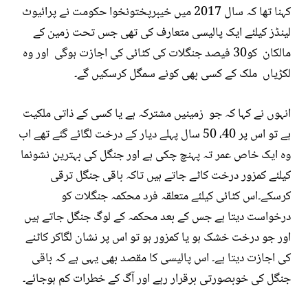
کہنا تھا کہ سال 2017 میں خیبرپختونخوا حکومت نے پرائیوٹ
لینڈز کیلئے ایک پالیسی متعارف کی تھی جس تحت زمین کے
مالکان کو30 فیصد جنگلات کی کٹائی کی اجازت ہوگی اور وہ
لکڑیاں ملک کے کسی بھی کونے سمگل کرسکیں گے۔
انہوں نے کہا کہ جو زمینیں مشترکہ ہے یا کسی کے ذاتی ملکیت
ہے تو اس پر 40، 50 سال پہلے دیار کے درخت لگائے گئے تھے اب
وہ ایک خاص عمر تہ پہنچ چکی ہے اور جنگل کی بہترین نشونما
کیلئے کمزور درخت کاٹے جاتے ہیں تاکہ باقی جنگل ترقی
کرسکے۔اس کٹائی کیلئے متعلقہ فرد محکمہ جنگلات کو
درخواست دیتا ہے جس کے بعد محکمہ کے لوگ جنگل جاتے ہیں
اور جو درخت خشک ہو یا کمزور ہو تو اس پر نشان لگاکر کاٹنے
کی اجازت دیتا ہے۔ اس پالیسی کا مقصد بھی یہی ہے کہ باقی
جنگل کی خوبصورتی برقرار رہے اور آگ کے خطرات کم ہوجائے۔