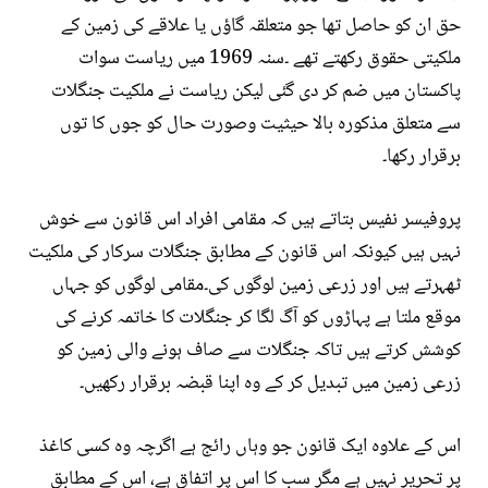
حق ان کو حاصل تھا جو متعلقہ گاؤں یا علاقے کی زمین کے
ملکیتی حقوق رکھتے تھے ۔سنہ 1969 میں ریاست سوات
پاکستان میں ضم کر دی گئی لیکن ریاست نے ملکیت جنگلات
سے متعلق مذکورہ بالا حیثیت وصورت حال کو جوں کا توں
برقرار رکھا۔
پروفیسر نفیس بتاتے ہیں کہ مقامی افراد اس قانون سے خوش
نہیں ہیں کیونکہ اس قانون کے مطابق جنگلات سرکار کی ملکیت
ٹھہرتے ہیں اور زرعی زمین لوگوں کی۔مقامی لوگوں کو جہاں
موقع ملتا ہے پہاڑوں کو آگ لگا کر جنگلات کا خاتمہ کرنے کی
کوشش کرتے ہیں تاکہ جنگلات سے صاف ہونے والی زمین کو
زرعی زمین میں تبدیل کر کے وہ اپنا قبضہ برقرار رکھیں۔
اس کے علاوہ ایک قانون جو وہاں رائج ہے اگرچہ وہ کسی کاغذ
پر تحریر نہیں ہے مگر سب کا اس پر اتفاق ہے، اس کے مطابق