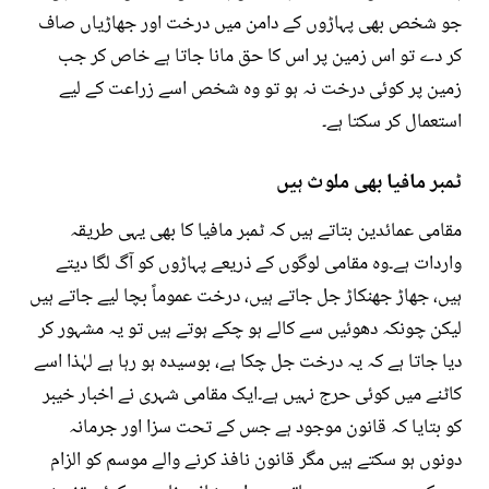
جو شخص بھی پہاڑوں کے دامن میں درخت اور جھاڑیاں صاف
کر دے تو اس زمین پر اس کا حق مانا جاتا ہے خاص کر جب
زمین پر کوئی درخت نہ ہو تو وہ شخص اسے زراعت کے لیے
استعمال کر سکتا ہے۔
ٹمبر مافیا بھی ملوث ہیں
مقامی عمائدین بتاتے ہیں کہ ٹمبر مافیا کا بھی یہی طریقہ
واردات ہے۔وہ مقامی لوگوں کے ذریعے پہاڑوں کو آگ لگا دیتے
ہیں، جھاڑ جھنکاڑ جل جاتے ہیں، درخت عموماً بچا لیے جاتے ہیں
لیکن چونکہ دھوئیں سے کالے ہو چکے ہوتے ہیں تو یہ مشہور کر
دیا جاتا ہے کہ یہ درخت جل چکا ہے، بوسیدہ ہو رہا ہے لہٰذا اسے
کاٹنے میں کوئی حرج نہیں ہے۔ایک مقامی شہری نے اخبار خیبر
کو بتایا کہ قانون موجود ہے جس کے تحت سزا اور جرمانہ
دونوں ہو سکتے ہیں مگر قانون نافذ کرنے والے موسم کو الزام