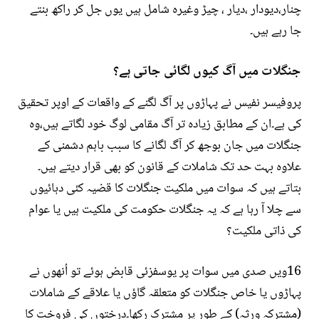
چنار،دیودار ،دیار ، چیڑ وغیرہ شامل ہیں یوں جل کر راکھ بنتے
جا رہے ہیں۔
جنگلات میں آگ کیوں لگائی جاتی ہے؟
پروفیسر نفیس نے پہاڑوں پر آگ لگنے کے واقعات کے اوپر تحقیق
کی ہے۔ان کے مطابق زیادہ تر آگ مقامی لوگ خود لگاتے ہیں،وہ
جنگلات میں جان بوجھ کر آگ لگانے کا سبب باہم دشمنی کے
علاوہ بہت حد تک شاملات کے قانون کو بھی قرار دیتے ہیں۔
بتاتے ہیں کہ سوات میں ملکیت جنگلات کا قضیہ کئی دہائیوں
سے چلا آ رہا ہے کہ یہ جنگلات حکومت کی ملکیت ہیں یا عوام
کی ذاتی ملکیت؟
16ویں صدی میں سوات پر یوسفزئی قابض ہوئے تو اُنھوں نے
پہاڑوں یا خاص جنگلات کو متعلقہ گاؤں یا علاقے کے شاملات
(مشترکہ ورثہ) کے طور پر مشترک رکھا۔درختوں کی فروخت کا