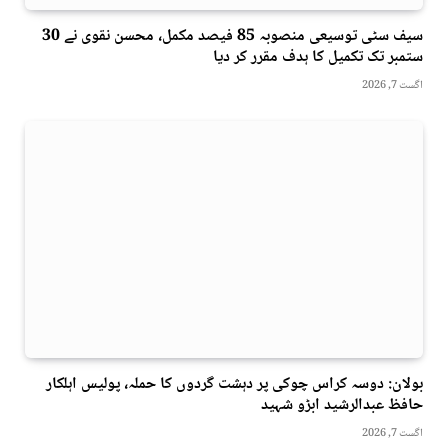
سیف سٹی توسیعی منصوبہ 85 فیصد مکمل، محسن نقوی نے 30
ستمبر تک تکمیل کا ہدف مقرر کر دیا
اگست 7, 2026
بولان: دوسہ کراس چوکی پر دہشت گردوں کا حملہ، پولیس اہلکار
حافظ عبدالرشید ابڑو شہید
اگست 7, 2026