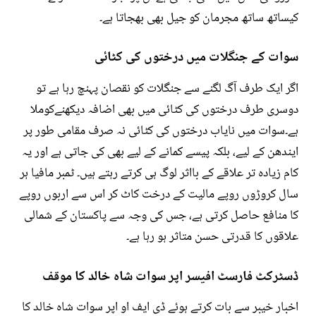
کیساتھ ساتھ مجرمان کو جیل بھی بھجاتا ہے۔
سوات کے جنگلات میں درختوں کی کٹائی
اگر ایک طرف آگ لگنے سے جنگلات کو نقصان پہنچ رہا ہے تو
دوسری طرف درختوں کی کٹائی میں بھی اضافہ دیکھنےکوملا
ہے۔سوات میں نایاب درختوں کی کٹائی نہ صرف مقامی طور پر
ایندھن کے لیے، بلکہ پیسے کمانے کے لیے بھی کی جاتی ہے اور یہ
کام زیادہ تر علاقے کے بااثر لوگ ہی کرتے رہتے ہیں۔ ٹمبر مافیا ہر
سال کروڑوں روپے مالیت کے درخت کاٹ کر اس سے اربوں روپے
کا منافع حاصل کرتی ہے، جس کی وجہ سے پاکستان کے شمالی
علاقوں کا قدرتی حسن متاثر ہو رہا ہے۔
ڈسٹرکٹ فارسٹ افیسر اپر سوات شاہ خالد کا موقف
اخبار خیبر سے بات کرتے ہوئے ڈی ایف او اپر سوات شاہ خالد کا