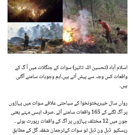
اسلام آباد (تحسین اللہ تاثیر) سوات کے جنگلات میں آ گ کے
واقعات کس وجہ سے پیش آتے ہیں۔اہم وجوہات سامنے آگئی
ہیں۔
رواں سال خیبرپختونخوا کے سیاحتی علاقے سوات میں پہاڑوں
پر آگ لگنے کے 165 واقعات سامنے آئے ۔صرف ایسی مہنے یعنی
جون میں 12 مختلف پہاڑوں پر آگ کے واقعات رپورٹ ہوئے ۔
ریسکیو ڈبل ون ڈبل ٹو سوات کےترجمان شفقہ گل کے مطابق