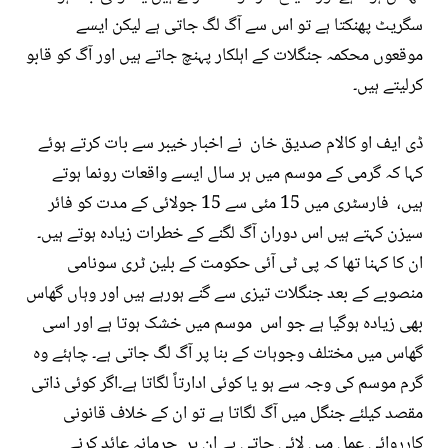
سگریٹ پھنکتا ہے تو اس سے آگ لگ جاتی ہے لیکن ایسے
موقعوں محکمہ جنگلات کے اہلکار پہنچ جاتے ہیں اور آگ کو قابو
کرلیتے ہیں۔
ڈی ایف او کالام صدیق خان نے اخبار خیبر سے بات کرتے ہوئے
کہا کہ گرمی کے موسم میں ہر سال ایسے واقعات رونما ہوتے
ہیں، فارسٹری میں 15 مئی سے 15 جولائی کے مدت کو فائر
سیزن کہتے ہیں اس دوران آگ لگنے کے خطرات زیادہ ہوتے ہیں۔
ان کا کہنا تھا کہ پی ٹی آئی حکومت کے بلین ٹری سونامی
منصوبے کے بعد جنگلات تیزی سے گنے ہورہے ہیں اور وہاں گھاس
بھی زیادہ ہوگیا ہے جو اس موسم میں خشک ہوتا ہے اور اسی
گھاس میں مختلف وجوہات کے بنا پر آگ لگ جاتی ہے۔ چاہئے وہ
گرم موسم کی وجہ سے ہو یا کوئی ادارتاً لگاتا ہے۔اگر کوئی ذاتی
مقصد کیلئے جنگل میں آگ لگاتا ہے تو ان کے خلاف قانونی
کارروائی عمل میں لائی جاتی ہے ان پر جرمانہ عائد کرنے