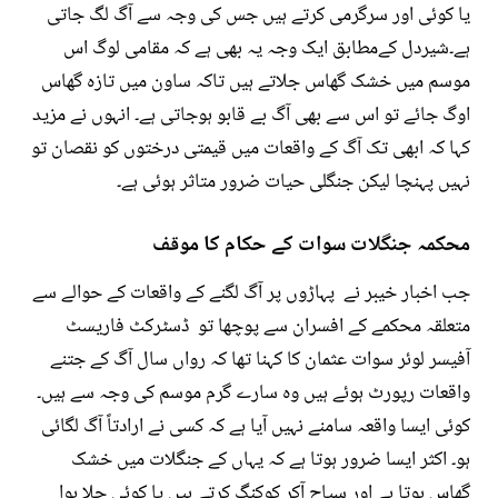
یا کوئی اور سرگرمی کرتے ہیں جس کی وجہ سے آگ لگ جاتی
ہے۔شیردل کےمطابق ایک وجہ یہ بھی ہے کہ مقامی لوگ اس
موسم میں خشک گھاس جلاتے ہیں تاکہ ساون میں تازہ گھاس
اوگ جائے تو اس سے بھی آگ بے قابو ہوجاتی ہے۔ انہوں نے مزید
کہا کہ ابھی تک آگ کے واقعات میں قیمتی درختوں کو نقصان تو
نہیں پہنچا لیکن جنگلی حیات ضرور متاثر ہوئی ہے۔
محکمہ جنگلات سوات کے حکام کا موقف
جب اخبار خیبر نے پہاڑوں پر آگ لگنے کے واقعات کے حوالے سے
متعلقہ محکمے کے افسران سے پوچھا تو ڈسٹرکٹ فاریسٹ
آفیسر لوئر سوات عثمان کا کہنا تھا کہ رواں سال آگ کے جتنے
واقعات رپورٹ ہوئے ہیں وہ سارے گرم موسم کی وجہ سے ہیں۔
کوئی ایسا واقعہ سامنے نہیں آیا ہے کہ کسی نے ارادتاً آگ لگائی
ہو۔ اکثر ایسا ضرور ہوتا ہے کہ یہاں کے جنگلات میں خشک
گھاس ہوتا ہے اور سیاح آکر کوکنگ کرتے ہیں یا کوئی جلا ہوا