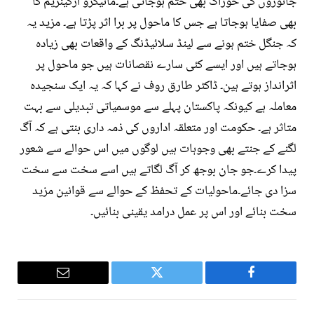
جانوروں کی خوراک بھی ختم ہوجاتی ہے۔مائیکرو ارگینزیم کا
بھی صفایا ہوجاتا ہے جس کا ماحول پر برا اثر پڑتا ہے۔ مزید یہ
کہ جنگل ختم ہونے سے لینڈ سلائیڈنگ کے واقعات بھی زیادہ
ہوجاتے ہیں اور ایسے کئی سارے نقصانات ہیں جو ماحول پر
اثرانداز ہوتے ہین۔ ڈاکٹر طارق روف نے کہا کہ یہ ایک سنجیدہ
معاملہ ہے کیونکہ پاکستان پہلے سے موسمیاتی تبدیلی سے بہت
متاثر ہے۔ حکومت اور متعلقہ اداروں کی ذمہ داری بنتی ہے کہ آگ
لگنے کے جنتے بھی وجوہات ہیں لوگوں میں اس حوالے سے شعور
پیدا کرے۔جو جان بوجھ کر آگ لگاتے ہیں اسے سخت سے سخت
سزا دی جائے۔ماحولیات کے تحفظ کے حوالے سے قوانین مزید
سخت بنائے اور اس پر عمل درامد یقینی بنائیں۔
Email
Twitter
Facebook