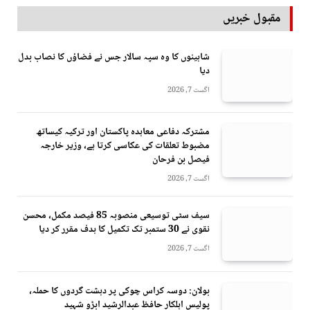
مقبول خبریں
شاہینوں کا وہ سپہ سالار جس نے فضاؤں کا نصاب بدل
دیا
اگست 7, 2026
مشترکہ دفاعی معاہدہ پاکستان اور ترکیہ کیساتھ
مضبوط تعلقات کی عکاسی کرتا ہے، وزیر خارجہ
فیصل بن فرحان
اگست 7, 2026
سیف سٹی توسیعی منصوبہ 85 فیصد مکمل، محسن
نقوی نے 30 ستمبر تک تکمیل کا ہدف مقرر کر دیا
اگست 7, 2026
بولان: دوسہ کراس چوکی پر دہشت گردوں کا حملہ،
پولیس اہلکار حافظ عبدالرشید ابڑو شہید