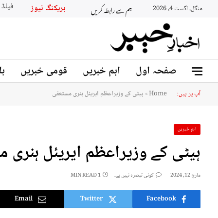
ہم سے رابطہ کریں
بریکنگ نیو
منگل, اگست 4, 2026
صفحہ اول
اہم خبریں
قومی خبریں
بل
آپ پر ہیں:
Home
»
ہیٹی کے وزیراعظم ایریئل ہنری مستعفی
اہم خبریں
ہیٹی کے وزیراعظم ایریئل ہنری 
مارچ 12, 2024
کوئی تبصرہ نہیں ہے۔
1 MIN READ
Email
Twitter
Facebook