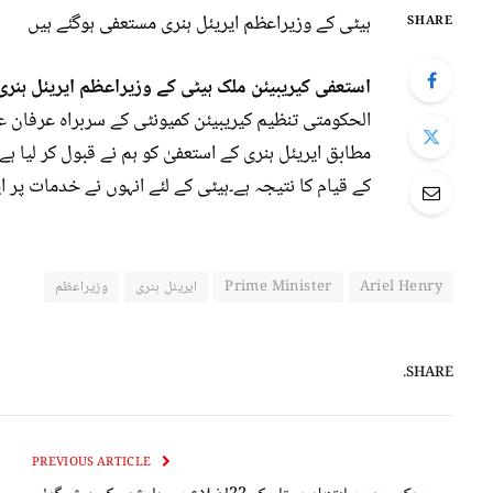
ہیٹی کے وزیراعظم ایریئل ہنری مستعفی ہوگئے ہیں
SHARE
استعفی کیریبیئن ملک ہیٹی کے وزیراعظم ایریئل ہنری 
الحکومتی تنظیم کیریبیئن کمیونٹی کے سربراہ عرفان 
مطابق ایریئل ہنری کے استعفیٰ کو ہم نے قبول کر لیا 
کے قیام کا نتیجہ ہے۔ہیٹی کے لئے انہوں نے خدمات پر ایر
Ariel Henry
Prime Minister
ایریئل ہنری
وزیراعظم
SHARE.
PREVIOUS ARTICLE