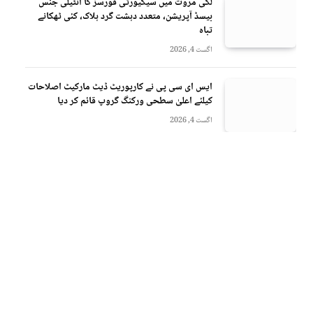
لکی مروت میں سیکیورٹی فورسز کا انٹیلی جنس
بیسڈ آپریشن، متعدد دہشت گرد ہلاک، کئی ٹھکانے
تباہ
اگست 4, 2026
ایس ای سی پی نے کارپوریٹ ڈیٹ مارکیٹ اصلاحات
کیلئے اعلیٰ سطحی ورکنگ گروپ قائم کر دیا
اگست 4, 2026