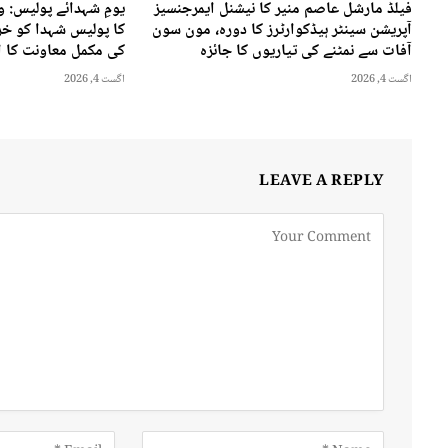
فیلڈ مارشل عاصم منیر کا نیشنل ایمرجنسیز
یومِ شہدائے پولیس: 
آپریشن سینٹر ہیڈکوارٹرز کا دورہ، مون سون
کا پولیس شہدا کو خرا
آفات سے نمٹنے کی تیاریوں کا جائزہ
کی مکمل معاونت کا ا
اگست 4, 2026
اگست 4, 2026
LEAVE A REPLY