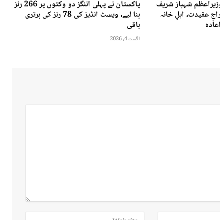
وزیراعظم شہباز شریف
پاکستان نے پہلی اننگز دو وکٹوں پر 266 رنز
جِ عقیدت، اہلِ خانہ
بنا لیے، ویسٹ انڈیز کی 78 رنز کی برتری
عادہ
باقی
اگست 4, 2026