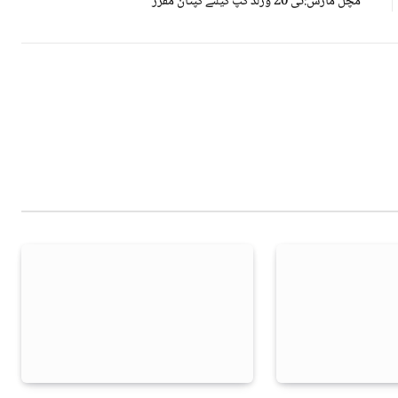
مچل مارش:ٹی 20 ورلڈ کپ کیلئے کپتان مقرر