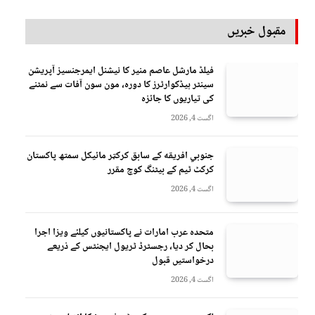
مقبول خبریں
فیلڈ مارشل عاصم منیر کا نیشنل ایمرجنسیز آپریشن
سینٹر ہیڈکوارٹرز کا دورہ، مون سون آفات سے نمٹنے
کی تیاریوں کا جائزہ
اگست 4, 2026
جنوبي افريقه کے سابق کرکټر مائیکل سمتھ پاکستان
کرکٹ ٹیم کے بیٹنگ کوچ مقرر
اگست 4, 2026
متحدہ عرب امارات نے پاکستانیوں کیلئے ویزا اجرا
بحال کر دیا، رجسٹرڈ ٹریول ایجنٹس کے ذریعے
درخواستیں قبول
اگست 4, 2026