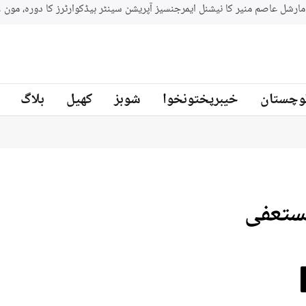
جنوبي افريقه کے سابق کرکټر مائیکل سمتھ پاکستان کرکٹ ٹیم کے بیٹنگ
ز
وچستان
خیبرپختونخوا
شوبز
کھیل
بلاگ
مستعفی