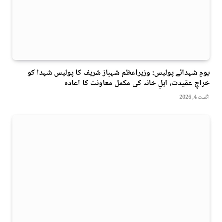
یومِ شہدائے پولیس: وزیراعظم شہباز شریف کا پولیس شہدا کو
خراجِ عقیدت، اہلِ خانہ کی مکمل معاونت کا اعادہ
اگست 4, 2026