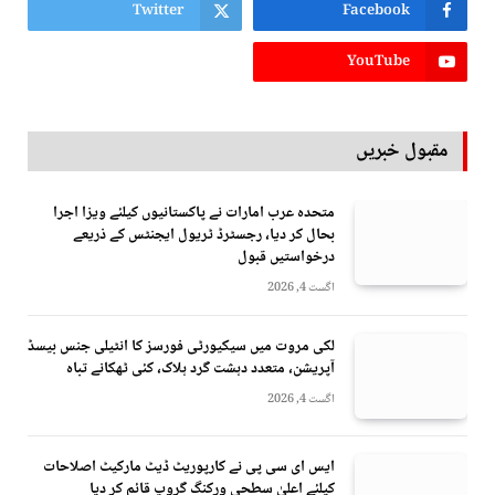
Twitter
Facebook
YouTube
مقبول خبریں
متحدہ عرب امارات نے پاکستانیوں کیلئے ویزا اجرا
بحال کر دیا، رجسٹرڈ ٹریول ایجنٹس کے ذریعے
درخواستیں قبول
اگست 4, 2026
لکی مروت میں سیکیورٹی فورسز کا انٹیلی جنس بیسڈ
آپریشن، متعدد دہشت گرد ہلاک، کئی ٹھکانے تباہ
اگست 4, 2026
ایس ای سی پی نے کارپوریٹ ڈیٹ مارکیٹ اصلاحات
کیلئے اعلیٰ سطحی ورکنگ گروپ قائم کر دیا