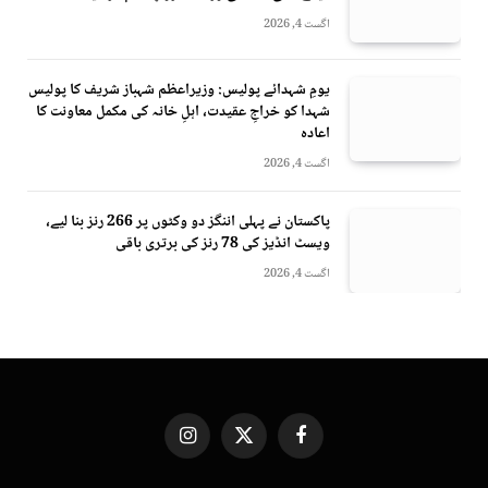
اگست 4, 2026
یومِ شہدائے پولیس: وزیراعظم شہباز شریف کا پولیس
شہدا کو خراجِ عقیدت، اہلِ خانہ کی مکمل معاونت کا
اعادہ
اگست 4, 2026
پاکستان نے پہلی اننگز دو وکٹوں پر 266 رنز بنا لیے،
ویسٹ انڈیز کی 78 رنز کی برتری باقی
اگست 4, 2026
Instagram
X
Facebook
(Twitter)