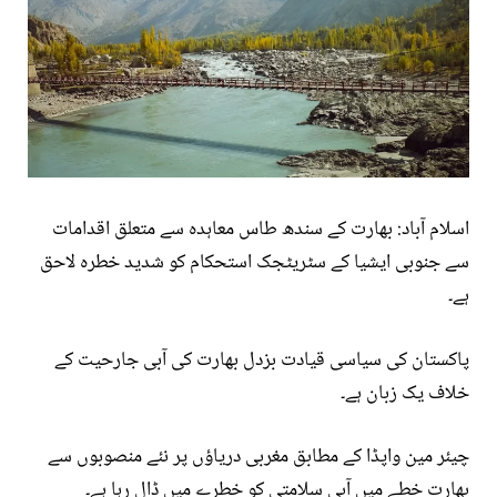
اسلام آباد: بھارت کے سندھ طاس معاہدہ سے متعلق اقدامات
سے جنوبی ایشیا کے سٹریٹجک استحکام کو شدید خطرہ لاحق
ہے۔
پاکستان کی سیاسی قیادت بزدل بھارت کی آبی جارحیت کے
خلاف یک زبان ہے۔
چیئر مین واپڈا کے مطابق مغربی دریاؤں پر نئے منصوبوں سے
بھارت خطے میں آبی سلامتی کو خطرے میں ڈال رہا ہے۔