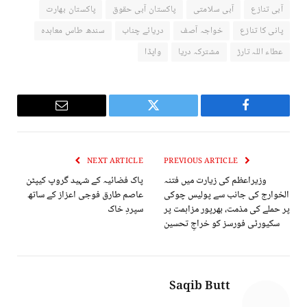
آبی تنازع
آبی سلامتی
پاکستان آبی حقوق
پاکستان بھارت
پانی کا تنازع
خواجہ آصف
دریائے چناب
سندھ طاس معاہدہ
عطاء اللہ تارڑ
مشترکہ دریا
واپڈا
Email
Twitter
Facebook
NEXT ARTICLE
PREVIOUS ARTICLE
وزیراعظم کی زیارت میں فتنہ
پاک فضائیہ کے شہید گروپ کیپٹن
الخوارج کی جانب سے پولیس چوکی
عاصم طارق فوجی اعزاز کے ساتھ
پر حملے کی مذمت، بھرپور مزاہمت پر
سپردِ خاک
سکیورٹی فورسز کو خراجِ تحسین
Saqib Butt