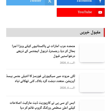
Twitter
Facebook
YouTube
مقبول خبریں
متحدہ عرب امارات نے پاکستانیوں کیلئے ویزا اجرا
بحال کر دیا، رجسٹرڈ ٹریول ایجنٹس کے ذریعے
درخواستیں قبول
اگست 4, 2026
لکی مروت میں سیکیورٹی فورسز کا انٹیلی جنس بیسڈ
آپریشن، متعدد دہشت گرد ہلاک، کئی ٹھکانے تباہ
اگست 4, 2026
ایس ای سی پی نے کارپوریٹ ڈیٹ مارکیٹ اصلاحات
کیلئے اعلیٰ سطحی ورکنگ گروپ قائم کر دیا