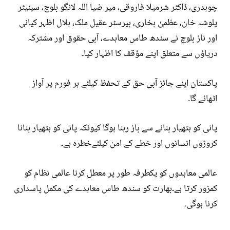
چوہدری، ڈاکٹر شرمیلا فاروقی، میر ضیا اللہ لانگو بلوچ، سینیٹر
پلوشہ خان، عظمیٰ بخاری، بیرسٹر عقیل ملک، بلال اظہر کیانی
اور ناز بلوچ نے سندھ طاس معاہدے، آبی حقوق اور مشترکہ
دریاؤں سے متعلق اپنے مؤقف کا اظہار کیا۔
پاکستان اپنے جائز آبی حق کے تحفظ کیلئے ہر فورم پر آواز
اٹھائے گا۔
پانی کو ہتھیار بنانے سے باز رہنا ہوگا کیونکہ پانی کو ہتھیار بنانا
کروڑوں انسانوں اور خطے کے امن کیلئےخطرہ ہے۔
عالمی معاہدوں کو یکطرفہ طور پر معطل کرنا عالمی نظام کو
کمزور کرتا ہے۔بھارت کو سندھ طاس معاہدے کی مکمل پاسداری
کرنا ہوگی۔