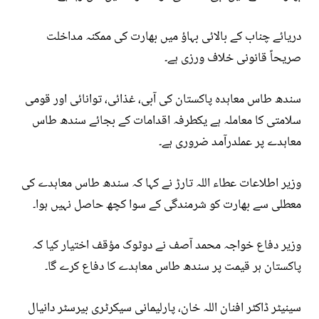
دریائے چناب کے بالائی بہاؤ میں بھارت کی ممکنہ مداخلت
صریحاً قانونی خلاف ورزی ہے۔
سندھ طاس معاہدہ پاکستان کی آبی، غذائی، توانائی اور قومی
سلامتی کا معاملہ ہے یکطرفہ اقدامات کے بجائے سندھ طاس
معاہدے پر عملدرآمد ضروری ہے۔
وزیر اطلاعات عطاء اللہ تارڑ نے کہا کہ سندھ طاس معاہدے کی
معطلی سے بھارت کو شرمندگی کے سوا کچھ حاصل نہیں ہوا۔
وزیر دفاع خواجہ محمد آصف نے دوٹوک مؤقف اختیار کیا کہ
پاکستان ہر قیمت پر سندھ طاس معاہدے کا دفاع کرے گا۔
سینیٹر ڈاکٹر افنان اللہ خان، پارلیمانی سیکرٹری بیرسٹر دانیال