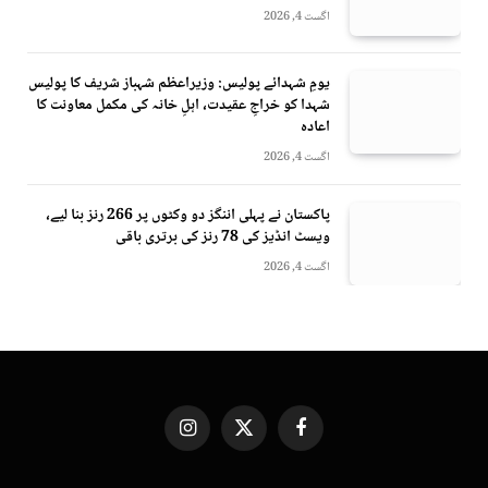
اگست 4, 2026
یومِ شہدائے پولیس: وزیراعظم شہباز شریف کا پولیس
شہدا کو خراجِ عقیدت، اہلِ خانہ کی مکمل معاونت کا
اعادہ
اگست 4, 2026
پاکستان نے پہلی اننگز دو وکٹوں پر 266 رنز بنا لیے،
ویسٹ انڈیز کی 78 رنز کی برتری باقی
اگست 4, 2026
Instagram
X
Facebook
(Twitter)