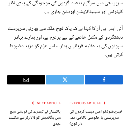
سرپرستی میں سرگرم دہشت گردوں کی موجودگی کے پیشِ نظر
کلیئرنس اور سینیٹائزیشن آپریشن جاری ہے۔
آئی ایس پی آر کا کہنا ہے کہ پاک فوج ملک سے بھارتی سرپرست
دہشتگردی کے مکمل خاتمے کے لیے پرعزم ہے، اور ہمارے بہادر
سپوتوں کی یہ عظیم قربانیاں ہمارے اس عزم کو مزید مضبوط
کرتی ہیں۔
Email
Twitter
Facebook
NEXT ARTICLE
PREVIOUS ARTICLE
خیبرپختونخوا میں دہشت گردوں کی
پاکستان نے تیسرے ٹی ٹوینٹی میچ
سرپرستی یا حکومتی ناکامی! ذمہ
میں بنگلادیش کو 74 رنز سے شکست
دار کون؟
دیدی