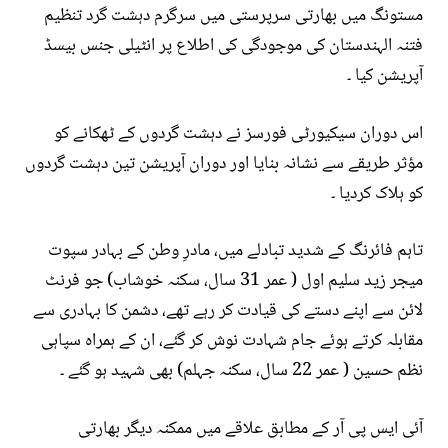
مستونگ میں بھارتی سرپرستی میں سرگرم دہشت گرد تنظیم
فتنہ الہندستان کی موجودگی کی اطلاع پر انٹیلی جنس بیسڈ
آپریشن کیا ۔
اس دوران سیکیورٹی فورسز نے دہشت گردوں کے ٹھکانے کو
مؤثر طریقے سے نشانہ بنایا اور دوران آپریشن تین دہشت گردوں
کو ہلاک کردیا ۔
تاہم فائرنگ کے شدید تبادلے میں، مادرِ وطن کے بہادر سپوت
میجر زید سلیم اول ( عمر 31 سال، سکنہ خوشاب) جو فرنٹ
لائن سے اپنے دستے کی قیادت کر رہے تھے، دشمن کا بہادری سے
مقابلہ کرتے ہوئے جام شہادت نوش کر گئے، ان کے ہمراہ سپاہی
نظم حسین ( عمر 22 سال، سکنہ جہلم) بھی شہید ہو گئے ۔
آئی ایس پی آر کے مطابق علاقے میں ممکنہ دیگر بھارتی