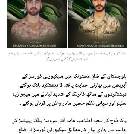
دہشتگردوں کے خلاف بہادری سے لڑتے ہوئے میجر زید سلیم اور سپاہی نظم حسین نے جامِ
شہادت نوش کیا،آئی ایس پی آر
بلوچستان کے ضلع مستونگ میں سیکیورٹی فورسز کے
آپریشن میں بھارتی حمایت یافتہ 3 دہشتگرد ہلاک ہوگئے،
دہشتگردوں کے ساتھ فائرنگ کے شدید تبادلے میں میجر زید
سلیم اور سپاہی نظم حسین مادر وطن پر قربان ہوگئے ۔
پاک فوج کے شعبہ اطلاعتِ عامہ انٹر سروسز پبلک ریلیشنز کی
جانب سے جاری بیان کے مطابق سیکیورٹی فورسز نے ضلع