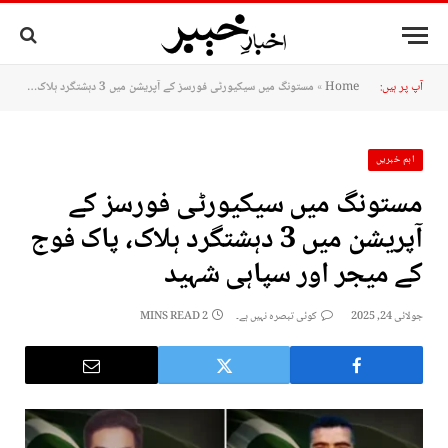
آپ پر ہیں:
Home
»
مستونگ میں سیکیورٹی فورسز کے آپریشن میں 3 دہشتگرد ہلاک، پاک فوج کے میجر اور سپاہی شہید
اہم خبریں
مستونگ میں سیکیورٹی فورسز کے
آپریشن میں 3 دہشتگرد ہلاک، پاک فوج
کے میجر اور سپاہی شہید
جولائی 24, 2025
کوئی تبصرہ نہیں ہے۔
2 MINS READ