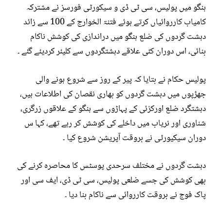
ہنگو میں پولیس، سی ٹی ڈی و سیکورٹی فورسز نے مشترکہ
کامیاب کارروائیاں کرتے ہوئے فتنۃ الخوارج کے 100 سے زائد
دہشت گردوں کی ضلع ہنگو میں دراندازی کی کوشش ناکام
بنائی، اس دوران کئی علاقے دہشتگردوں سے کلیئر کردیئے گئے ۔
پولیس حکام نے بتایا کہ پیر کے روز سے شروع ہونے والی
جھڑپوں میں دہشت گردوں کو بھاری نقصان کی اطلاعات ہیں،
دہشتگرد ضلع اورکزئی کے پہاڑوں سے ہنگو کے علاقوں زرگری،
شناوری اور نریاب میں داخلے کی کوشش کر رہے تھے، کہا س
دوران سیکیورٹی نے بروقت آپریشن شروع کیا ۔
دہشت گردوں نے مختلف سرحدی پوسٹس کا محاصرہ کرنے کی
بھی کوشش کی جسے ضلعی پولیس، سی ٹی ڈی، ایف سی اور
پاک فوج نے بروقت کارروائی سے ناکام بنا دیا ۔