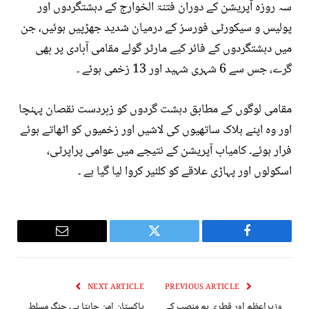
سہ روزہ آپریشن کے دوران فتنۃ الخوارج کے دہشتگردوں اور
پولیس و سیکورٹی فورسز کے درمیان شدید جھڑپیں ہوئیں، جن
میں دہشتگردوں کے فائر کیے مارٹر گولے مقامی آبادی پر بھی
گرے، جس سے 6 شہری شہید اور 13 زخمی ہوئے ۔
مقامی لوگوں کے مطابق دہشت گردوں کو زبردست نقصان پہنچا
اور وہ اپنے ہلاک ساتھیوں کی لاشیں اور زخمیوں کو اٹھاتے ہوئے
فرار ہوئے۔ کامیاب آپریشن کے نتیجے میں عوامی پراپرٹی،
اسکولوں اور پہاڑی علاقے کو کلئیر کروا لیا گیا ہے ۔
Email
Twitter
Facebook
NEXT ARTICLE
PREVIOUS ARTICLE
وزیراعظم اور قطری ہم منصب کے
پاکستان امن چاہتا ہے، جنگ مسلط