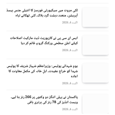
لکی مروت میں سیکیورٹی فورسز کا انٹیلی جنس بیسڈ
آپریشن، متعدد دہشت گرد ہلاک، کئی ٹھکانے تباہ
اگست 4, 2026
ایس ای سی پی نے کارپوریٹ ڈیٹ مارکیٹ اصلاحات
کیلئے اعلیٰ سطحی ورکنگ گروپ قائم کر دیا
اگست 4, 2026
یومِ شہدائے پولیس: وزیراعظم شہباز شریف کا پولیس
شہدا کو خراجِ عقیدت، اہلِ خانہ کی مکمل معاونت کا
اعادہ
اگست 4, 2026
پاکستان نے پہلی اننگز دو وکٹوں پر 266 رنز بنا لیے،
ویسٹ انڈیز کی 78 رنز کی برتری باقی
اگست 4, 2026