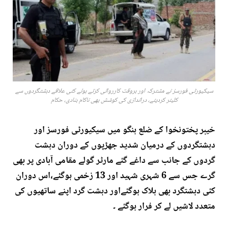
سیکیورٹی فورسز نے مشترکہ اور بروقت کارروائی کرتے ہوئے کئی علاقے دہشتگردوں سے
کلیئر کردیئے، دراندازی کی کوشش بھی ناکام بنادی، حکام
خیبر پختونخوا کے ضلع ہنگو میں سیکیورٹی فورسز اور
دہشتگردوں کے درمیان شدید جھڑپوں کے دوران دہشت
گردوں کے جانب سے داغے گئے مارٹر گولے مقامی آبادی پر بھی
گرے جس سے 6 شہری شہید اور 13 زخمی ہوگئے،اس دوران
کئی دہشتگرد بھی ہلاک ہوگئےاور دہشت گرد اپنے ساتھیوں کی
متعدد لاشیں لے کر فرار ہوگئے ۔