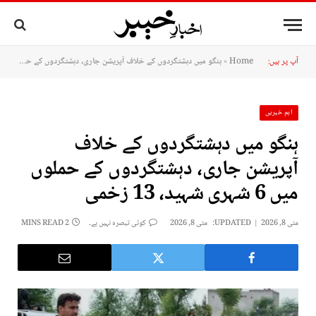
آپ پر ہیں:
Home
»
ہنگو میں دہشتگردوں کے خلاف آپریشن جاری، دہشتگردوں کے حملوں میں 6 شہری شہید، 13 زخمی
اہم خبریں
ہنگو میں دہشتگردوں کے خلاف
آپریشن جاری، دہشتگردوں کے حملوں
میں 6 شہری شہید، 13 زخمی
مئی 8, 2026
UPDATED:
مئی 8, 2026
کوئی تبصرہ نہیں ہے۔
2 MINS READ