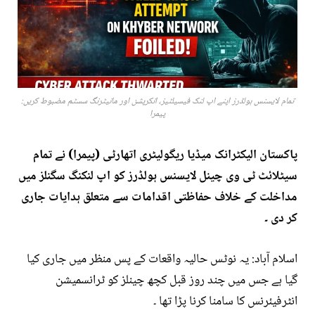
تمام لایسنس ہولڈرز اپنے اپ لنک فیسیلٹیز، انکرپشن اور مانیٹرنگ سسٹم مضبوط کریں:
پیمرا
پاکستان الیکٹرانک میڈیا ریگولیٹری اتھارٹی (پیمرا) نے تمام
سیٹلائٹ ٹی وی چینل لایسنس ہولڈرز کو اپ لنکنگ سگنلز میں
مداخلت کے خلاف حفاظتی اقدامات سے متعلق ہدایات جاری
کر دی ۔
اسلام آباد: یہ نوٹس حالیہ واقعات کے پس منظر میں جاری کیا
گیا ہے جس میں چند روز قبل کچھ چینلز کو ٹرانسمیشن
انٹرفیئرنس کا سامنا کرنا پڑا تھا ۔