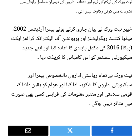
نیٹ ورک کی ٹیکنیکل ٹیم اور متعلقہ اداروں کے درمیان مسلسل رابطے سے
نشریات میں کوئی رکاوٹ نہیں آئی ۔
خیبر نیٹ ورک نے بیان جاری کرتے ہوئے پیمرا آرڈیننس 2002،
میڈیا کنٹنٹ ریگولیشنز اور پریونشن آف الیکٹرانک کرائمز ایکٹ
(پیکا) 2016 کی مکمل پابندی کا اعادہ کیا اور اپنے جدید
سیکیورٹی سسٹمز کو اس کامیابی کا کریڈٹ دیا ۔
نیٹ ورک نے تمام ریاستی اداروں بالخصوص پیمرا اور
سیکیورٹی اداروں کا شکریہ ادا کیا اور عوام کو یقین دلایا کہ
قومی سلامتی اور معتبر معلومات کی فراہمی کسی بھی صورت
میں متاثر نہیں ہوگی ۔
Email
Twitter
Facebook