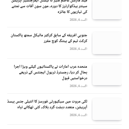
فیلڈ مارشل عاصم منیر کا نیشنل ایمرجنسیز آپریشن
سینٹر ہیڈکوارٹرز کا دورہ، مون سون آفات سے نمٹنے
کی تیاریوں کا جائزہ
اگست 4, 2026
جنوبي افريقه کے سابق کرکټر مائیکل سمتھ پاکستان
کرکٹ ٹیم کے بیٹنگ کوچ مقرر
اگست 4, 2026
متحدہ عرب امارات نے پاکستانیوں کیلئے ویزا اجرا
بحال کر دیا، رجسٹرڈ ٹریول ایجنٹس کے ذریعے
درخواستیں قبول
اگست 4, 2026
لکی مروت میں سیکیورٹی فورسز کا انٹیلی جنس بیسڈ
آپریشن، متعدد دہشت گرد ہلاک، کئی ٹھکانے تباہ
اگست 4, 2026