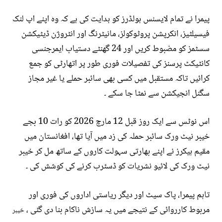
پیمرا نے تمام لایسنس ہولڈرز کو ہدایت کی ہے کہ وہ اپنے اپ لنک
فیسیلٹیز، انکرپشن پروٹوکولز، مانیٹرنگ اور انٹروژن ڈیٹیکشن
سسٹمز کو مضبوط کریں اور 24 گھنٹے دستیاب ایمرجنسی
کانٹیکٹ پرسنز کی تفصیلات فوری طور پر اتھارٹی کو جمع
کرائیں تاکہ مستقبل میں کسی بھی سائبر حملے یا غیر مجاز
سگنل انجیکشن سے نمٹا جا سکے ۔
اس نوٹس سے ایک روز قبل 12 مارچ 2026 کو رات 10 بجے
خیبر نیٹ ورک سائبر حملہ کی زد میں آیا تھا، افغانستان میں
مقیم ہیکرز نے اپنے بھارتی سہولت کاروں کے ساتھ مل کر خیبر
نیٹ ورک کی لائیو نشریات کو ڈسٹرب کرنے کی کوشش کی ۔
تاہم پیمرا، پاک سیٹ اور دیگر ریاستی اداروں کی فوری اور
مربوط کارروائی کے نتیجے میں یہ سازش ناکام بنا دی گئی ،
خیبر