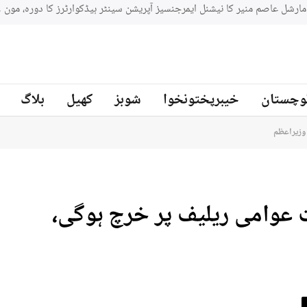
جنوبي افريقه کے سابق کرکټر مائیکل سمتھ پاکستان کرکٹ ٹیم کے بیٹنگ
ز
وچستان
خیبرپختونخوا
شوبز
کھیل
بلاگ
وزیراعظم
 عوامی ریلیف پر خرچ ہوگی،