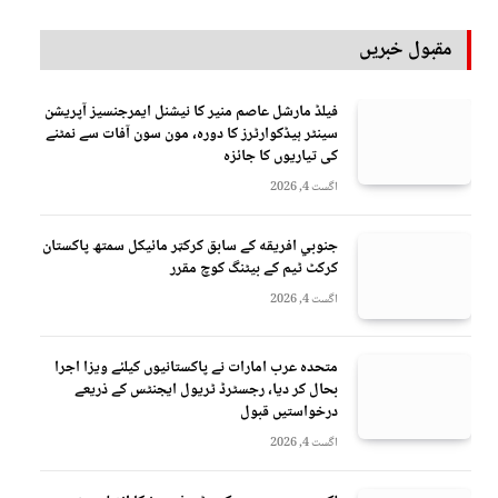
مقبول خبریں
فیلڈ مارشل عاصم منیر کا نیشنل ایمرجنسیز آپریشن
سینٹر ہیڈکوارٹرز کا دورہ، مون سون آفات سے نمٹنے
کی تیاریوں کا جائزہ
اگست 4, 2026
جنوبي افريقه کے سابق کرکټر مائیکل سمتھ پاکستان
کرکٹ ٹیم کے بیٹنگ کوچ مقرر
اگست 4, 2026
متحدہ عرب امارات نے پاکستانیوں کیلئے ویزا اجرا
بحال کر دیا، رجسٹرڈ ٹریول ایجنٹس کے ذریعے
درخواستیں قبول
اگست 4, 2026