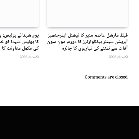
فیلڈ مارشل عاصم منیر کا نیشنل ایمرجنسیز
یومِ شہدائے پولیس: 
آپریشن سینٹر ہیڈکوارٹرز کا دورہ، مون سون
کا پولیس شہدا کو خرا
آفات سے نمٹنے کی تیاریوں کا جائزہ
کی مکمل معاونت کا ا
اگست 4, 2026
اگست 4, 2026
Comments are closed.