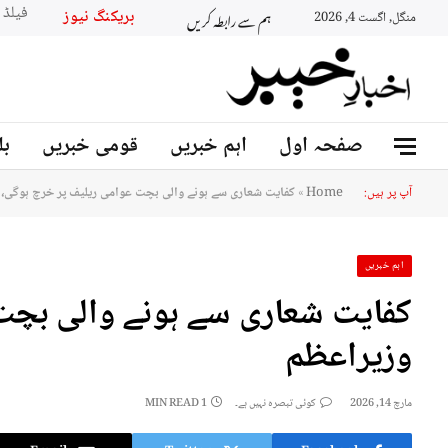
ہم سے رابطہ کریں
بریکنگ نیو
منگل, اگست 4, 2026
صفحہ اول
اہم خبریں
قومی خبریں
بل
آپ پر ہیں:
Home
»
کفایت شعاری سے ہونے والی بچت عوامی ریلیف پر خرچ ہوگی، 
اہم خبریں
کفایت شعاری سے ہونے والی بچت
وزیراعظم
مارچ 14, 2026
کوئی تبصرہ نہیں ہے۔
1 MIN READ