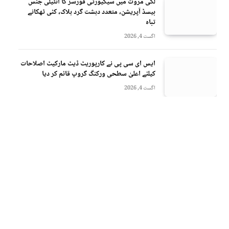
لکی مروت میں سیکیورٹی فورسز کا انٹیلی جنس
بیسڈ آپریشن، متعدد دہشت گرد ہلاک، کئی ٹھکانے
تباہ
اگست 4, 2026
ایس ای سی پی نے کارپوریٹ ڈیٹ مارکیٹ اصلاحات
کیلئے اعلیٰ سطحی ورکنگ گروپ قائم کر دیا
اگست 4, 2026