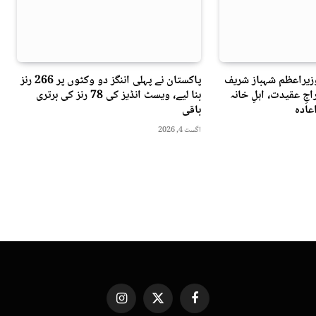
وزیراعظم شہباز شریف
پاکستان نے پہلی اننگز دو وکٹوں پر 266 رنز
جِ عقیدت، اہلِ خانہ
بنا لیے، ویسٹ انڈیز کی 78 رنز کی برتری
عادہ
باقی
اگست 4, 2026
Instagram
X
Facebook