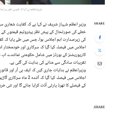
وزیراعظم نے کہا کہ فوری طور پر تمام
وزیرِ اعظم شہباز شریف نے کہا ہے کہ کفایت شعاری س
SHARE
خطے کی صورتحال کے پیش نظر پیٹرولیم قیمتوں کے اس
کی زیرصدارت اہم اجلاس ہوا، جس میں طے پایا کہ ک
تقریبات سادگی سے منانے کی ہدایت کی گئی ہے۔
وزیراعظم نے ہدایات جاری کیں کہ ایف بی آر اور قانون
کے فیصلے کا تھرڈ پارٹی آڈٹ کرایا جائے گا اور نئی خری
SHARE.