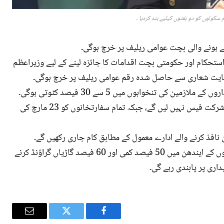
 سکولوں کو دو ہفتوں کیلیے بند کردیا ۔
ے ہونے والی بچت عوامی ریلیف پر خرچ ہوگی۔
تحکام اور حکومتی بچت اقدامات کا جائزہ لینے کے لیے وزیراعظم
فایت شعاری سے حاصل شدہ رقم عوامی ریلیف پر خرچ ہوگی۔
اجلاس میں فیصلہ کیا گیا کہ سرکاری اور خودمختار اداروں کے ملازمین کی تنخواہوں میں 5 سے 30 فیصد کٹوتی ہوگی۔
کارپوریشنز کے بورڈز میں شامل حکومتی نمائندے اب شرکت فیس نہیں لیں گے، جبکہ تمام سفارتخانوں کو 23 مارچ کی
 نافذ کرنے والے ادارے معمول کے مطابق کام جاری رکھیں گے۔
اجلاس میں فیصلہ کیا گیا کہ آئندہ 2 ماہ سرکاری گاڑیوں کے ایندھن میں 50 فیصد کمی اور 60 فیصد گاڑیاں گراؤنڈ کرنے
داری پر پابندی رہے گی۔
Email
Twitter
Facebook