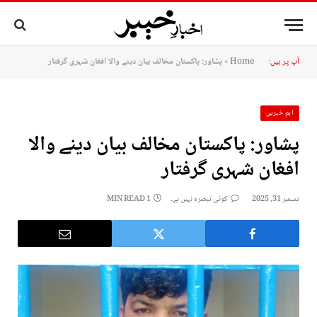
آپ پر ہیں:
Home
»
پشاور: پاکستان مخالف بیان دینے والا افغان شہری گرفتار
اہم خبریں
پشاور: پاکستان مخالف بیان دینے والا
افغان شہری گرفتار
دسمبر 31, 2025
کوئی تبصرہ نہیں ہے۔
1 MIN READ