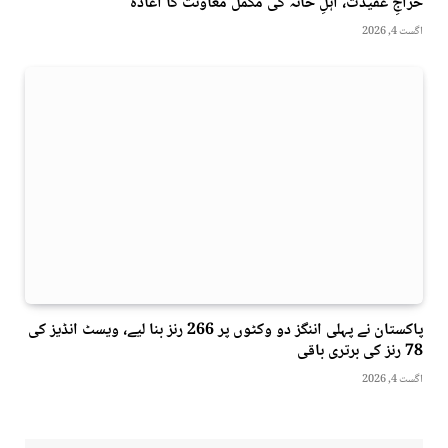
خراجِ عقیدت، اہلِ خانہ کی مکمل معاونت کا اعادہ
اگست 4, 2026
پاکستان نے پہلی اننگز دو وکٹوں پر 266 رنز بنا لیے، ویسٹ انڈیز کی
78 رنز کی برتری باقی
اگست 4, 2026