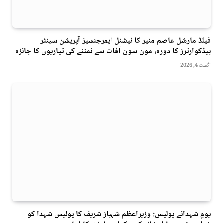
فیلڈ مارشل عاصم منیر کا نیشنل ایمرجنسیز آپریشن سینٹر
ہیڈکوارٹرز کا دورہ، مون سون آفات سے نمٹنے کی تیاریوں کا جائزہ
اگست 4, 2026
یومِ شہدائے پولیس: وزیراعظم شہباز شریف کا پولیس شہدا کو