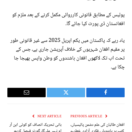
پولیس کے مطابق قانونی کارروائی مکمل کرنے کے بعد ملزم کو
افغانستان ڈی پورٹ کیا جائے گا۔
یاد رہے کہ پاکستان میں یکم اپریل 2025 سے غیر قانونی طور
پر مقیم افغان شہریوں کے خلاف آپریشن جاری ہے، جس کے
تحت اب تک لاکھوں افغان باشندوں کو وطن واپس بھیجا جا
چکا ہے۔
Email
Twitter
Facebook
NEXT ARTICLE
PREVIOUS ARTICLE
افغان طالبان کی علم دشمن پالیسیاں،
بانی تحریک انصاف کو کوئی این آر
کتب پر پابندیاں، فکری آزادی خطرے
او نہیں ملےگا، گورنر فیصل کریم