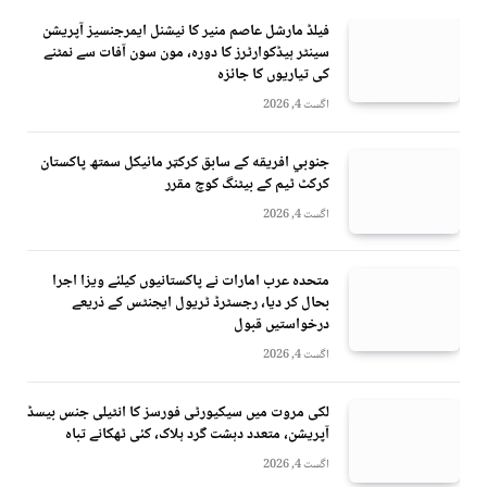
فیلڈ مارشل عاصم منیر کا نیشنل ایمرجنسیز آپریشن
سینٹر ہیڈکوارٹرز کا دورہ، مون سون آفات سے نمٹنے
کی تیاریوں کا جائزہ
اگست 4, 2026
جنوبي افريقه کے سابق کرکټر مائیکل سمتھ پاکستان
کرکٹ ٹیم کے بیٹنگ کوچ مقرر
اگست 4, 2026
متحدہ عرب امارات نے پاکستانیوں کیلئے ویزا اجرا
بحال کر دیا، رجسٹرڈ ٹریول ایجنٹس کے ذریعے
درخواستیں قبول
اگست 4, 2026
لکی مروت میں سیکیورٹی فورسز کا انٹیلی جنس بیسڈ
آپریشن، متعدد دہشت گرد ہلاک، کئی ٹھکانے تباہ
اگست 4, 2026