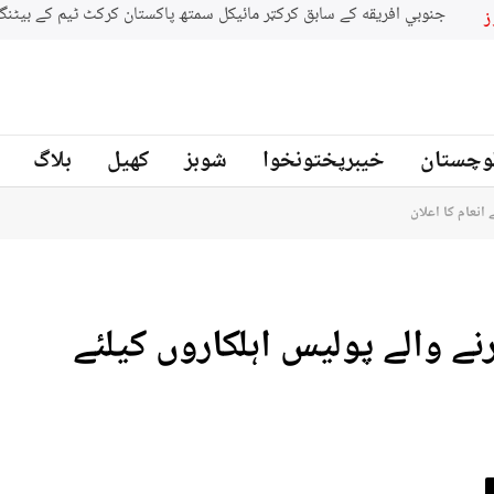
جنوبي افريقه کے سابق کرکټر مائیکل سمتھ پاکستان کرکٹ ٹیم کے بیٹنگ
ز
وچستان
خیبرپختونخوا
شوبز
کھیل
بلاگ
 انعام کا اعلان
نے والے پولیس اہلکاروں کیلئے