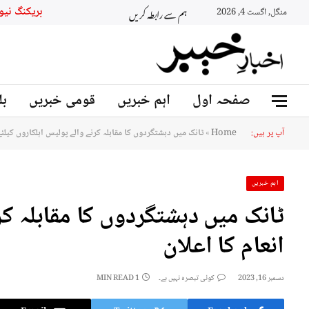
ہم سے رابطہ کریں
بریکنگ نیو
منگل, اگست 4, 2026
صفحہ اول
اہم خبریں
قومی خبریں
بل
آپ پر ہیں:
Home
»
ٹانک میں دہشتگردوں کا مقابلہ کرنے والے پولیس اہلکاروں کیلئے
اہم خبریں
ٹانک میں دہشتگردوں کا مقابلہ کر
انعام کا اعلان
دسمبر 16, 2023
کوئی تبصرہ نہیں ہے۔
1 MIN READ