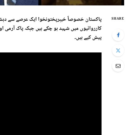
پاکستان خصوصاً خیبرپختونخوا ایک عرصے سے دہشت 
SHARE
کارروائیوں میں شہید ہو چکے ہیں جبکہ پاک آرمی او
پیش کیے ہیں۔