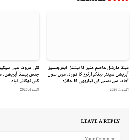
فیلڈ مارشل عاصم منیر کا نیشنل ایمرجنسیز
لکی مروت میں سیکیور
آپریشن سینٹر ہیڈکوارٹرز کا دورہ، مون سون
جنس بیسڈ آپریشن، مت
آفات سے نمٹنے کی تیاریوں کا جائزہ
کئی ٹھکانے تباہ
اگست 4, 2026
اگست 4, 2026
LEAVE A REPLY