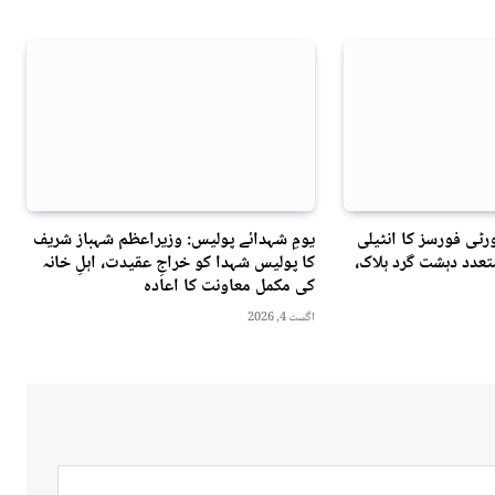
ٹی فورسز کا انٹیلی
یومِ شہدائے پولیس: وزیراعظم شہباز شریف
عدد دہشت گرد ہلاک،
کا پولیس شہدا کو خراجِ عقیدت، اہلِ خانہ
کی مکمل معاونت کا اعادہ
اگست 4, 2026