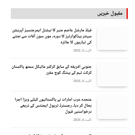
مقبول خبریں
فیلڈ مارشل عاصم منیر کا نیشنل ایمرجنسیز آپریشن
سینٹر ہیڈکوارٹرز کا دورہ، مون سون آفات سے نمٹنے
کی تیاریوں کا جائزہ
اگست 4, 2026
جنوبي افريقه کے سابق کرکټر مائیکل سمتھ پاکستان
کرکٹ ٹیم کے بیٹنگ کوچ مقرر
اگست 4, 2026
متحدہ عرب امارات نے پاکستانیوں کیلئے ویزا اجرا
بحال کر دیا، رجسٹرڈ ٹریول ایجنٹس کے ذریعے
درخواستیں قبول
اگست 4, 2026