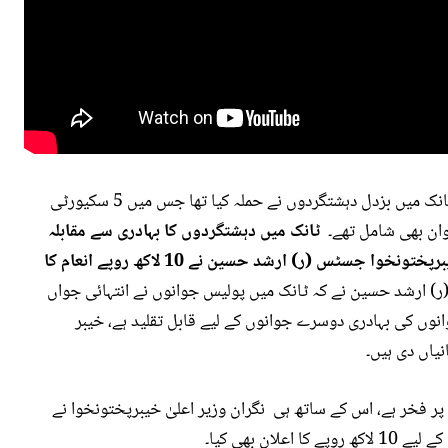
گزشتہ روز بھی خیبرپختونخوا کے 2 اضلاع خیبر اور ٹانک میں بزدل دہشتگردوں نے حملہ کیا تھا جس میں 5 سکیورٹی
ٹانک میں دہشتگردوں کا بہادری سے مقابلہ
نگران وزیراعلیٰ خیبرپختونخوا جسٹس (ر) ارشد حسین نے 10 لاکھ روپے انعام کا
ر) ارشد حسین نے کہ ٹانک میں پولیس جوانوں نے انتہائی جواں
انوں کی بہادری دوسرے جوانوں کے لیے قابل تقلید ہے، خیبر
یاں دی ہیں۔
 پر فخر ہے، اس کے ساتھ ہی نگران وزیر اعلیٰ خیبرپختونخوا نے
ان بھی کیا۔