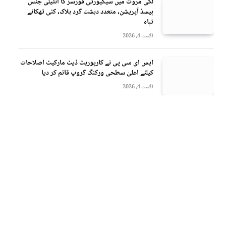
لکی مروت میں سیکیورٹی فورسز کا انٹیلی جنس
بیسڈ آپریشن، متعدد دہشت گرد ہلاک، کئی ٹھکانے
تباہ
اگست 4, 2026
ایس ای سی پی نے کارپوریٹ ڈیٹ مارکیٹ اصلاحات
کیلئے اعلیٰ سطحی ورکنگ گروپ قائم کر دیا
اگست 4, 2026