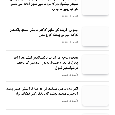
سینٹر ہیڈکوارٹرز کا دورہ، مون سون آفات سے نمٹنے
کی تیاریوں کا جائزہ
اگست 4, 2026
جنوبي افريقه کے سابق کرکټر مائیکل سمتھ پاکستان
کرکٹ ٹیم کے بیٹنگ کوچ مقرر
اگست 4, 2026
متحدہ عرب امارات نے پاکستانیوں کیلئے ویزا اجرا
بحال کر دیا، رجسٹرڈ ٹریول ایجنٹس کے ذریعے
درخواستیں قبول
اگست 4, 2026
لکی مروت میں سیکیورٹی فورسز کا انٹیلی جنس بیسڈ
آپریشن، متعدد دہشت گرد ہلاک، کئی ٹھکانے تباہ
اگست 4, 2026