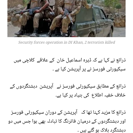
Security forces operation in DI Khan, 2 terrorists killed
ذرائع نے کہا ہے کہ ڈیرہ اسماعیل خان کے علاقے کلاچی میں
سیکیورٹی فورسز نے پر آپریشن کیا ہے ۔
ذرائع کے مطابق سیکیورٹی فورسز نے آپریشن دہشتگردوں کے
خلاف خفیہ اطلاع کی بنیاد پر کیا ہے۔
ذرائع کا مزید کہنا تھا کہ آپریشن کے دوران سیکیورٹی فورسز
اور دہشتگردوں کے درمیان فائرنگ کا تبادلہ بھی ہوا جس میں دو
دہشتگرد ہلاک ہو گئے ہیں ۔