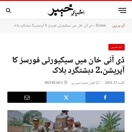
آپ پر ہیں:
Home
»
ڈی آئی خان میں سیکیورٹی فورسز کا آپریشن،2 دہشتگرد ہلاک
اہم خبریں
ڈی آئی خان میں سیکیورٹی فورسز کا
آپریشن،2 دہشتگرد ہلاک
اگست 17, 2024
کوئی تبصرہ نہیں ہے۔
1 MIN READ