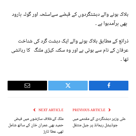
ہلاک ہونے والے دہشتگردوں کے قبضے سےاسلحہ اور گولہ بارود
بھی برآمدہوا ہے ۔
ذرائع کے مطابق ہلاک ہونے والے ایک دہشت گرد کی شناخت
عرفان کے نام سے ہوئی ہے اور وہ سکنہ کیڑی ملنگ کا رہائشی
تھا ۔
Email
Twitter
Facebook
NEXT ARTICLE
PREVIOUS ARTICLE
علی وزیر دہشتگردی کے مقدمے میں
ملک کےخلاف سازشوں میں فیض
جوڈیشل ریمانڈ پر جیل منتقل
حمید بھی عمران خان کے ساتھ شامل
تھے، عطا تارڑ