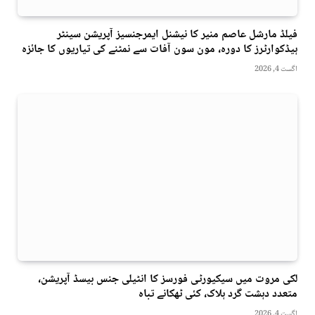
فیلڈ مارشل عاصم منیر کا نیشنل ایمرجنسیز آپریشن سینٹر
ہیڈکوارٹرز کا دورہ، مون سون آفات سے نمٹنے کی تیاریوں کا جائزہ
اگست 4, 2026
لکی مروت میں سیکیورٹی فورسز کا انٹیلی جنس بیسڈ آپریشن،
متعدد دہشت گرد ہلاک، کئی ٹھکانے تباہ
اگست 4, 2026