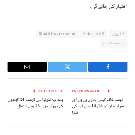
اختیار کی جائے گی۔
5 فروری
February 5
Sindh Government
سندھ حکومت
Email
Twitter
Facebook
NEXT ARTICLE
PREVIOUS ARTICLE
توشہ خانہ کیس: بشریٰ بی بی اور
پنجاب: نمونیا سے گزشتہ 24 گھنٹوں
عمران خان کو 14، 14 سال قید کی
کے دوران مزید 13 بچے انتقال
سزا