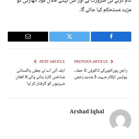
کام کرنے کی ضرورت ہے اور اس کیلئے حلال فوڈ اتھارٹی کو
مزید مستحکم کیا جائے گا۔
Email
Twitter
Facebook
NEXT ARTICLE
PREVIOUS ARTICLE
راجن پور:کچےکے ڈاکوؤں کا حملہ،
ایف آئی اے نے جعلی پاکستانی
پولیس اہلکار شہید، 3 شدید زخمی
شناختی کارڈ بنانے والے 6 افغان
شہریوں کو گرفتار کر لیا
Arshad Iqbal