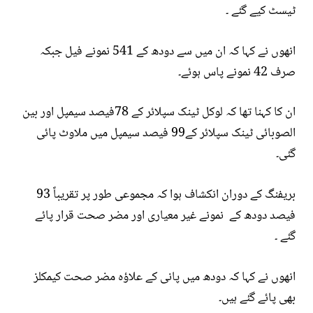
ٹیسٹ کیے گئے ۔
انھوں نے کہا کہ ان میں سے دودھ کے 541 نمونے فیل جبکہ
صرف 42 نمونے پاس ہوئے۔
ان کا کہنا تھا کہ لوکل ٹینک سپلائر کے 78فیصد سیمپل اور بین
الصوبائی ٹینک سپلائر کے99 فیصد سیمپل میں ملاوٹ پائی
گئی۔
بریفنگ کے دوران انکشاف ہوا کہ مجموعی طور پر تقریباً 93
فیصد دودھ کے نمونے غیر معیاری اور مضر صحت قرار پائے
گئے ۔
انھوں نے کہا کہ دودھ میں پانی کے علاؤہ مضر صحت کیمکلز
بھی پائے گئے ہیں۔