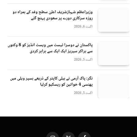
وزیراعظم شہبازشریف اعلیٰ سطح وفد کے ہمراہ دو
روزه سرکاری دورے پر سعودی پہنچ گئے
اگست 6, 2026
پاکستان نے دوسرا ٹیسٹ میں ویسٹ انڈیز کو 8 وکٹوں
سے ہراکر سیریز ایک ایک سے برابر کردی
اگست 5, 2026
نگر: پاک آرمی نے ہیلی کاپٹر کے ذریعے ہسپر ویلی میں
پھنسی 4 خواتین کو ریسکیو کرلیا
اگست 5, 2026