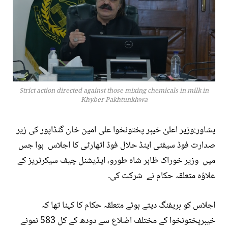
Strict action directed against those mixing chemicals in milk in
Khyber Pakhtunkhwa
پشاور:وزیر اعلیٰ خیبر پختونخوا علی امین خان گنڈاپور کی زیر
صدارت فوڈ سیفٹی اینڈ حلال فوڈ اتھارٹی کا اجلاس ہوا جس
میں وزیر خوراک ظاہر شاہ طورو، ایڈیشنل چیف سیکرٹریز کے
علاؤہ متعلقہ حکام نے شرکت کی۔
اجلاس کو بریفنگ دیتے ہوئے متعلقہ حکام کا کہنا تھا کہ
خیبرپختونخوا کے مختلف اضلاع سے دودھ کے کل 583 نمونے