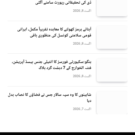
ڈی کی تحقیقاتی رپورٹ سامنے آگئی
اگست 8, 2026
آبنائے ہرمز کھولنے کا معاہدہ تقریباً مکمل، ایرانی
قومی سلامتی کونسل کی منظوری باقی
اگست 8, 2026
ہنگو:سکیورٹی فورسز کا انٹیلی جنس بیسڈ آپریشن،
فتنہ الخوارج کے 7 دہشت گرد ہلاک
اگست 8, 2026
شاہینوں کا وہ سپہ سالار جس نے فضاؤں کا نصاب بدل
دیا
اگست 7, 2026