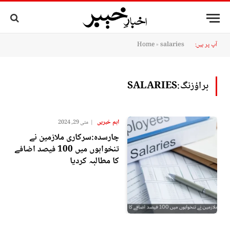
آپ پر ہیں:
salaries
»
Home
براؤزنگ:
SALARIES
اہم خبریں
مئی 29, 2024
چارسدہ:سرکاری ملازمین نے
تنخواہوں میں 100 فیصد اضافے
کا مطالبہ کردیا